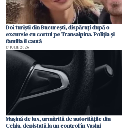
Doi turiști din București, dispăruți după o
excursie cu cortul pe Transalpina. Poliția și
familia îi caută
17 IULIE 2026
Mașină de lux, urmărită de autoritățile din
Cehia, depistată la un control în Vaslui