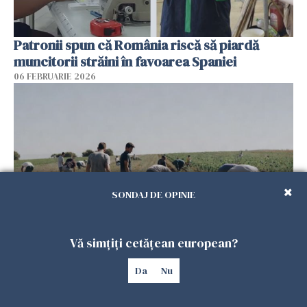
Patronii spun că România riscă să piardă
muncitorii străini în favoarea Spaniei
06 FEBRUARIE 2026
SONDAJ DE OPINIE
Vă simțiți cetățean european?
Muncitori români exploatați de clanul „Muti”
în Spania: 17 arestări în urma unui raid al
Da
Nu
poliției
04 FEBRUARIE 2026