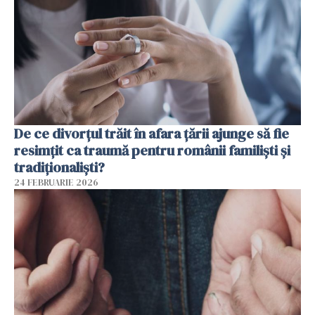
De ce divorțul trăit în afara țării ajunge să fie
resimțit ca traumă pentru românii familiști și
tradiționaliști?
24 FEBRUARIE 2026