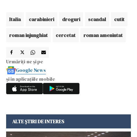
Italia
carabinieri
droguri
scandal
cutit
roman injunghiat
cercetat
roman amenintat
Urmăriți-ne și pe
Google News
și în aplicațiile mobile
ALTE ȘTIRI DE INTERES