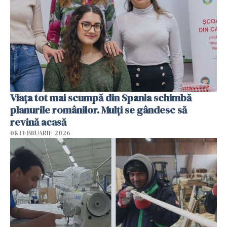
Viața tot mai scumpă din Spania schimbă
planurile românilor. Mulți se gândesc să
revină acasă
08 FEBRUARIE 2026