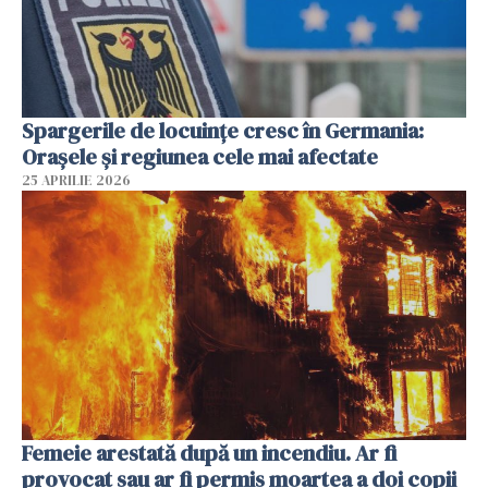
Spargerile de locuințe cresc în Germania:
Orașele și regiunea cele mai afectate
25 APRILIE 2026
Femeie arestată după un incendiu. Ar fi
provocat sau ar fi permis moartea a doi copii