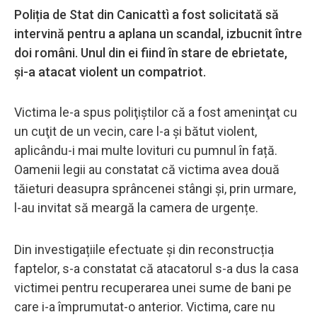
Poliția de Stat din Canicattì a fost solicitată să
intervină pentru a aplana un scandal, izbucnit între
doi români. Unul din ei fiind în stare de ebrietate,
şi-a atacat violent un compatriot.
Victima le-a spus poliţiştilor că a fost ameninţat cu
un cuţit de un vecin, care l-a şi bătut violent,
aplicându-i mai multe lovituri cu pumnul în față.
Oamenii legii au constatat că victima avea două
tăieturi deasupra sprâncenei stângi și, prin urmare,
l-au invitat să meargă la camera de urgențe.
Din investigațiile efectuate și din reconstrucția
faptelor, s-a constatat că atacatorul s-a dus la casa
victimei pentru recuperarea unei sume de bani pe
care i-a împrumutat-o ​​anterior. Victima, care nu