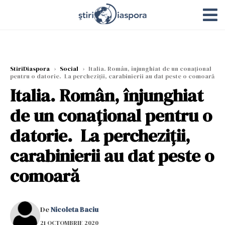
StiriDiaspora
›
Social
›
Italia. Român, înjunghiat de un conaţional
pentru o datorie. La percheziţii, carabinierii au dat peste o comoară
Italia. Român, înjunghiat
de un conaţional pentru o
datorie. La percheziţii,
carabinierii au dat peste o
comoară
De
Nicoleta Baciu
21 OCTOMBRIE 2020