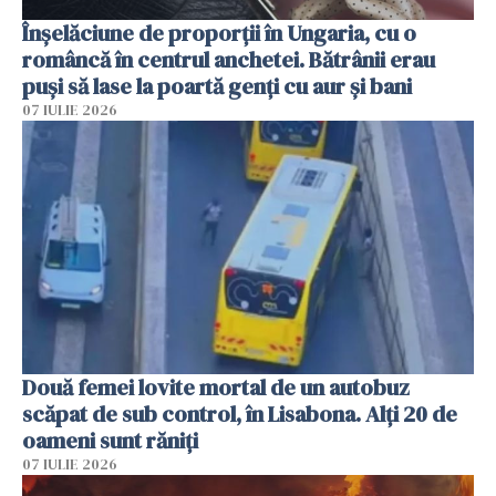
Înșelăciune de proporții în Ungaria, cu o
româncă în centrul anchetei. Bătrânii erau
puși să lase la poartă genți cu aur și bani
07 IULIE 2026
Două femei lovite mortal de un autobuz
scăpat de sub control, în Lisabona. Alți 20 de
oameni sunt răniți
07 IULIE 2026