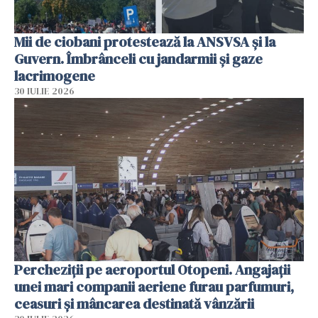
Mii de ciobani protestează la ANSVSA și la
Guvern. Îmbrânceli cu jandarmii și gaze
lacrimogene
30 IULIE 2026
Percheziții pe aeroportul Otopeni. Angajații
unei mari companii aeriene furau parfumuri,
ceasuri și mâncarea destinată vânzării