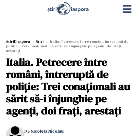
StiriDiaspora
›
Știri
›
Italia. Petrecere între români, întreruptă de
poliție: Trei conaționali au sărit să-i înjunghie pe agenți, doi frați,
arestați
Italia. Petrecere între
români, întreruptă de
poliție: Trei conaționali au
sărit să-i înjunghie pe
agenți, doi frați, arestați
De
Nicoleta Nicolau