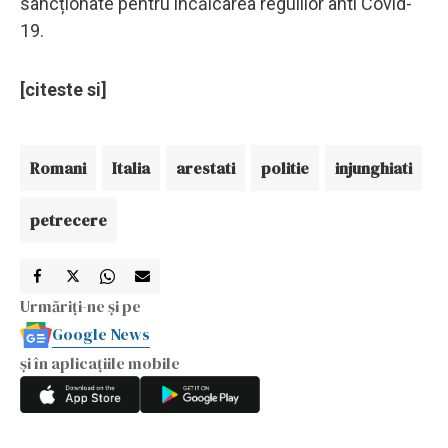
sancționate pentru încălcarea regulilor anti Covid-
19.
[citeste si]
Romani
Italia
arestati
politie
injunghiati
petrecere
Urmăriți-ne și pe
Google News
și în aplicațiile mobile