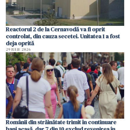
Reactorul 2 de la Cernavodă va fi oprit
controlat, din cauza secetei. Unitatea 1 a fost
deja oprită
29 IULIE 2026
Românii din străinătate trimit în continuare
bani acasă, dar 7 din 10 exclud revenirea în