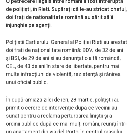
O petrecere ilegală între români a fost întreruptă
de polițiști, în Rieti. Supărați că le-au stricat cheful,
doi frați de naționalitate română au sărit să îi
înjunghie pe agenți.
Polițiștii Cartierului General al Poliției Rieti au arestat
doi frați de naționalitate română: BDV, de 32 de ani
și BSI, de 29 de ani și au denunțat o altă româncă,
CEL, de 43 de ani în stare de libertate, pentru mai
multe infracțiuni de violență, rezistență și rănirea
unui oficial public.
În după-amiaza zilei de ieri, 28 martie, polițiștii au
primit o cerere de intervenție după ce vecinii au
sunat pentru a reclama perturbarea liniștii și a
ordinii publice după ce mai mulți români, reuniți într-
un apartament din via del Porto, în centrul orașului