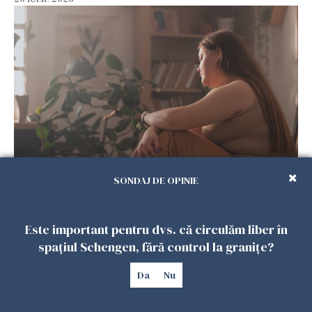
Vrei să te muți în SUA? Un studiu Harvard
SONDAJ DE OPINIE
arată ce se întâmplă cu sănătatea multor
imigranți
26 IULIE 2026
Este important pentru dvs. că circulăm liber în
spațiul Schengen, fără control la granițe?
Da
Nu