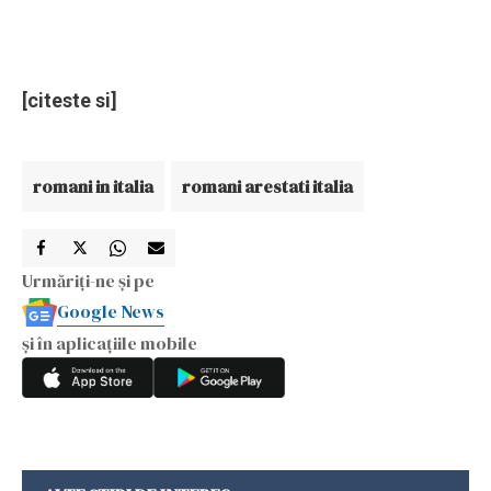
[citeste si]
romani in italia
romani arestati italia
Urmăriți-ne și pe
Google News
și în aplicațiile mobile