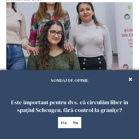
Viața tot mai scumpă din Spania schimbă
SONDAJ DE OPINIE
planurile românilor. Mulți se gândesc să
revină acasă
08 FEBRUARIE 2026
Este important pentru dvs. că circulăm liber în
spațiul Schengen, fără control la granițe?
Da
Nu