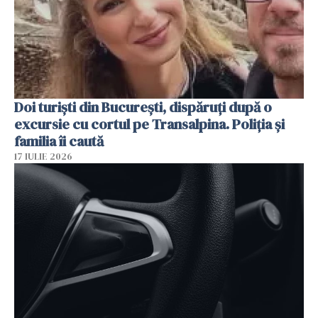
Doi turiști din București, dispăruți după o
excursie cu cortul pe Transalpina. Poliția și
familia îi caută
17 IULIE 2026