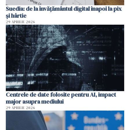
Suedia: de la învățământul digital înapoi la pix
și hârtie
29 APRILIE 2026
Centrele de date folosite pentru AI, impact
major asupra mediului
29 APRILIE 2026