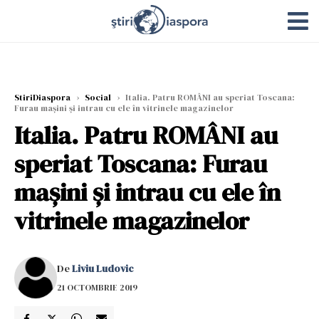
StiriDiaspora
›
Social
›
Italia. Patru ROMÂNI au speriat Toscana:
Furau mașini și intrau cu ele în vitrinele magazinelor
Italia. Patru ROMÂNI au
speriat Toscana: Furau
mașini și intrau cu ele în
vitrinele magazinelor
De
Liviu Ludovic
21 OCTOMBRIE 2019