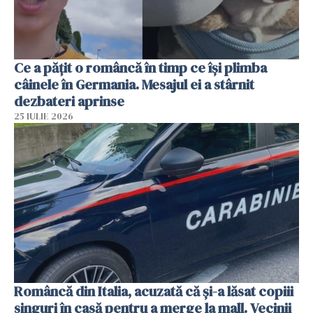
Ce a pățit o româncă în timp ce își plimba
câinele în Germania. Mesajul ei a stârnit
dezbateri aprinse
25 IULIE 2026
Româncă din Italia, acuzată că și-a lăsat copiii
singuri în casă pentru a merge la mall. Vecinii