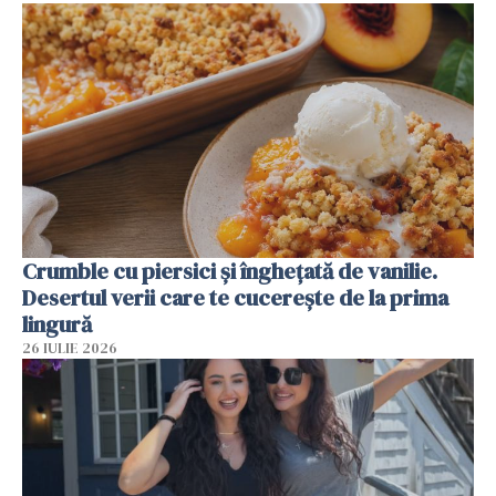
Crumble cu piersici și înghețată de vanilie.
Desertul verii care te cucerește de la prima
lingură
26 IULIE 2026