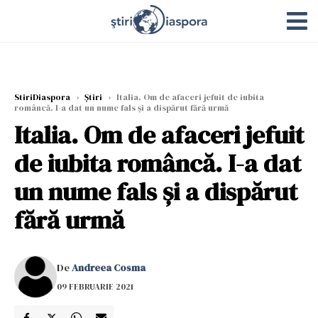
StiriDiaspora
›
Știri
›
Italia. Om de afaceri jefuit de iubita
româncă. I-a dat un nume fals şi a dispărut fără urmă
Italia. Om de afaceri jefuit
de iubita româncă. I-a dat
un nume fals şi a dispărut
fără urmă
De
Andreea Cosma
09 FEBRUARIE 2021