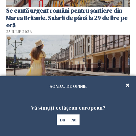
Se caută urgent români pentru șantiere din
Marea Britanie. Salarii de până la 29 de lire pe
oră
25 IULIE 2026
SONDAJ DE OPINIE
Haos pe calea ferată în Italia! Timp de
Vă simțiți cetățean european?
aproape patru zile, trenurile spre Roma și
Da
Nu
Milano pot întârzia până la 3 ore
25 IULIE 2026