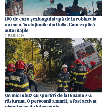
100 de euro șezlongul și apă de la robinet la
un euro, în stațiunile din Italia. Cum explică
autoritățile
31 IULIE 2026
Un microbuz cu sportivi de la Dinamo s-a
răsturnat. O persoană a murit, a fost activat
planul roșu de intervenție