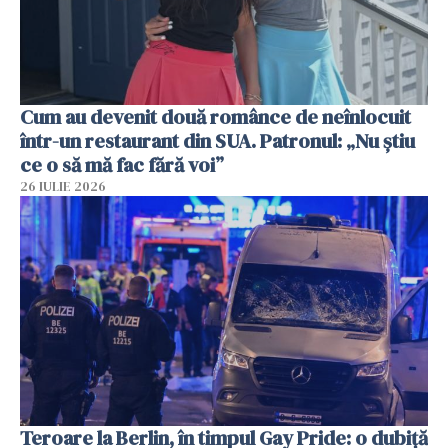
Cum au devenit două românce de neînlocuit
într-un restaurant din SUA. Patronul: „Nu știu
ce o să mă fac fără voi”
26 IULIE 2026
Teroare la Berlin, în timpul Gay Pride: o dubiță