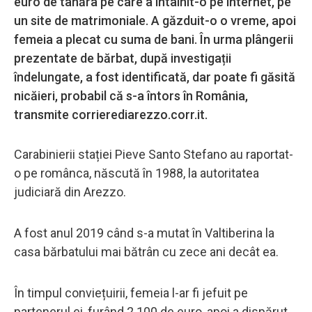
euro de tânăra pe care a întâlnit-o pe internet, pe
un site de matrimoniale. A găzduit-o o vreme, apoi
femeia a plecat cu suma de bani. În urma plângerii
prezentate de bărbat, după investigații
îndelungate, a fost identificată, dar poate fi găsită
nicăieri, probabil că s-a întors în România,
transmite corrierediarezzo.corr.it.
Carabinierii stației Pieve Santo Stefano au raportat-
o ​​pe românca, născută în 1988, la autoritatea
judiciară din Arezzo.
A fost anul 2019 când s-a mutat în Valtiberina la
casa bărbatului mai bătrân cu zece ani decât ea.
În timpul conviețuirii, femeia l-ar fi jefuit pe
partenerul ei, furând 2.100 de euro, apoi a dispărut