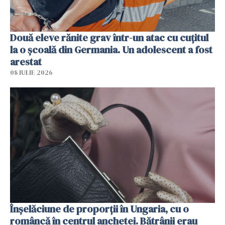
Două eleve rănite grav într-un atac cu cuțitul
la o școală din Germania. Un adolescent a fost
arestat
08 IULIE 2026
Înșelăciune de proporții în Ungaria, cu o
româncă în centrul anchetei. Bătrânii erau