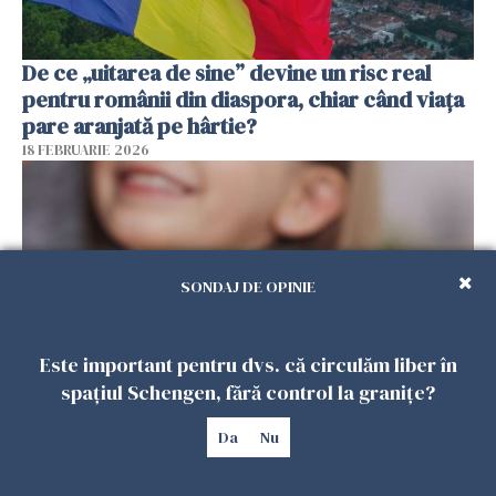
De ce „uitarea de sine” devine un risc real
pentru românii din diaspora, chiar când viața
pare aranjată pe hârtie?
18 FEBRUARIE 2026
SONDAJ DE OPINIE
Este important pentru dvs. că circulăm liber în
spațiul Schengen, fără control la granițe?
Alocație universală pentru copii în Spania.
Da
Nu
100.000 de români ar putea primi 200 de euro
lunar