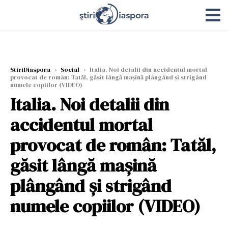
StiriDiaspora
›
Social
›
Italia. Noi detalii din accidentul mortal
provocat de român: Tatăl, găsit lângă mașină plângând și strigând
numele copiilor (VIDEO)
Italia. Noi detalii din
accidentul mortal
provocat de român: Tatăl,
găsit lângă mașină
plângând și strigând
numele copiilor (VIDEO)