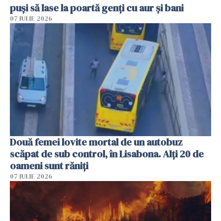
puși să lase la poartă genți cu aur și bani
07 IULIE 2026
Două femei lovite mortal de un autobuz
scăpat de sub control, în Lisabona. Alți 20 de
oameni sunt răniți
07 IULIE 2026