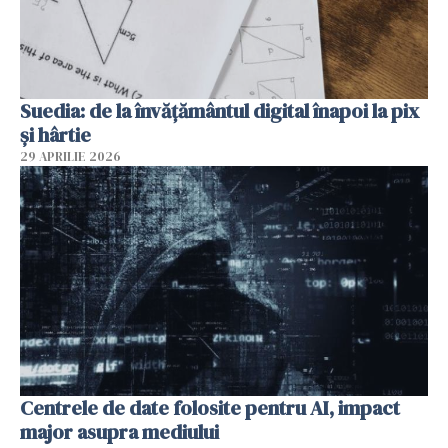
Suedia: de la învățământul digital înapoi la pix
și hârtie
29 APRILIE 2026
Centrele de date folosite pentru AI, impact
major asupra mediului