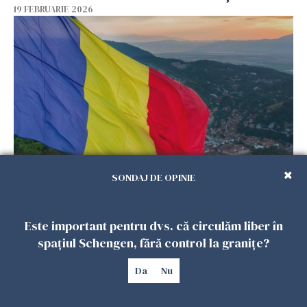
19 FEBRUARIE 2026
SONDAJ DE OPINIE
De ce „uitarea de sine” devine un risc real
pentru românii din diaspora, chiar când viața
pare aranjată pe hârtie?
Este important pentru dvs. că circulăm liber în
18 FEBRUARIE 2026
spațiul Schengen, fără control la granițe?
Da
Nu