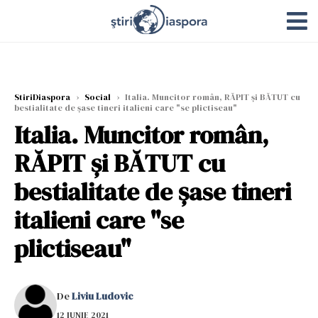
StiriDiaspora
›
Social
›
Italia. Muncitor român, RĂPIT și BĂTUT cu
bestialitate de șase tineri italieni care "se plictiseau"
Italia. Muncitor român,
RĂPIT și BĂTUT cu
bestialitate de șase tineri
italieni care "se
plictiseau"
De
Liviu Ludovic
12 IUNIE 2021