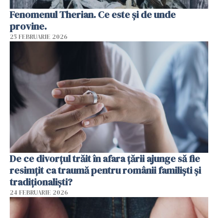
Fenomenul Therian. Ce este și de unde
provine.
25 FEBRUARIE 2026
De ce divorțul trăit în afara țării ajunge să fie
resimțit ca traumă pentru românii familiști și
tradiționaliști?
24 FEBRUARIE 2026