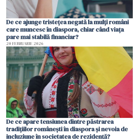
De ce ajunge tristețea negată la mulți români
care muncesc în diaspora, chiar când viața
pare mai stabilă financiar?
20 FEBRUARIE 2026
De ce apare tensiunea dintre păstrarea
tradițiilor românești în diaspora și nevoia de
incluziune în societatea de rezidență?