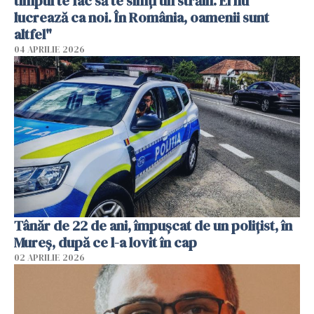
timpul te fac să te simți un străin. Ei nu
lucrează ca noi. În România, oamenii sunt
altfel"
04 APRILIE 2026
Tânăr de 22 de ani, împușcat de un polițist, în
Mureș, după ce l-a lovit în cap
02 APRILIE 2026