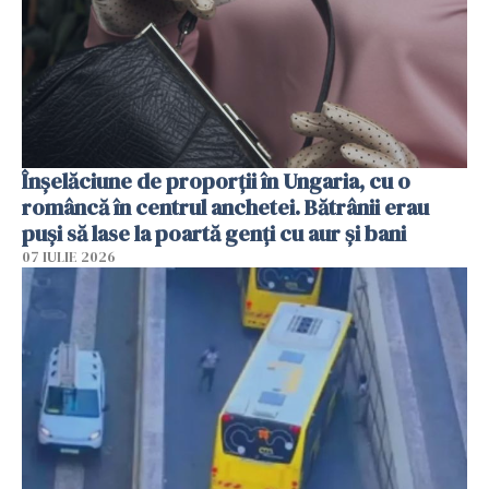
Înșelăciune de proporții în Ungaria, cu o
româncă în centrul anchetei. Bătrânii erau
puși să lase la poartă genți cu aur și bani
07 IULIE 2026