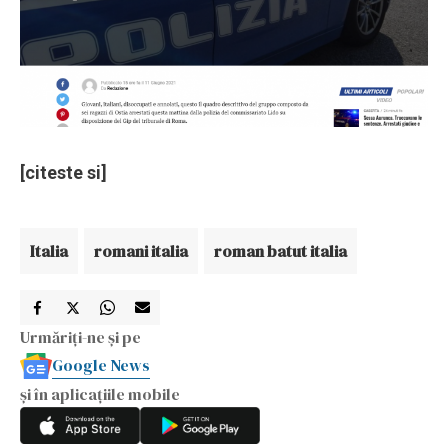
[citeste si]
Italia
romani italia
roman batut italia
Urmăriți-ne și pe
Google News
și în aplicațiile mobile