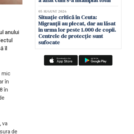
a aflat cum s-a întâmplat totul
05 AUGUST 2026
Situație critică în Ceuta:
Migranții au plecat, dar au lăsat
în urma lor peste 1.000 de copii.
ul anului
Centrele de protecție sunt
fectul
sufocate
ă îl
i mic
r în
8 în
de
, va
ăsura de