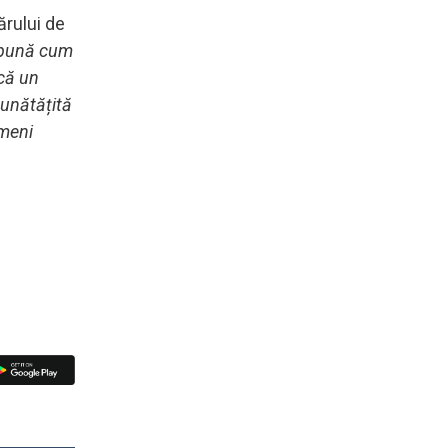
ărului de
 spună cum
ncă un
bunătățită
ameni