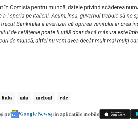
rat în Comisia pentru muncă, datele privind scăderea num
de a-i speria pe italieni. Acum, însă, guvernul trebuie să ne
 trecut Bankitalia a avertizat că oprirea venitului ar crea î
nitul de cetățenie poate fi utilă doar dacă măsura este îm
locuri de muncă, altfel nu vom avea decât mult mai mulți o
itala
mia
meloni
rdc
Google News
și pe
și în aplicațiile mobile