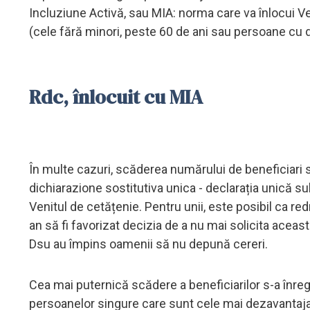
Incluziune Activă, sau MIA: norma care va înlocui V
(cele fără minori, peste 60 de ani sau persoane cu di
Rdc, înlocuit cu MIA
În multe cazuri, scăderea numărului de beneficiari
dichiarazione sostitutiva unica - declarația unică sub
Venitul de cetățenie. Pentru unii, este posibil ca r
an să fi favorizat decizia de a nu mai solicita această
Dsu au împins oamenii să nu depună cereri.
Cea mai puternică scădere a beneficiarilor s-a înreg
persoanelor singure care sunt cele mai dezavantaja