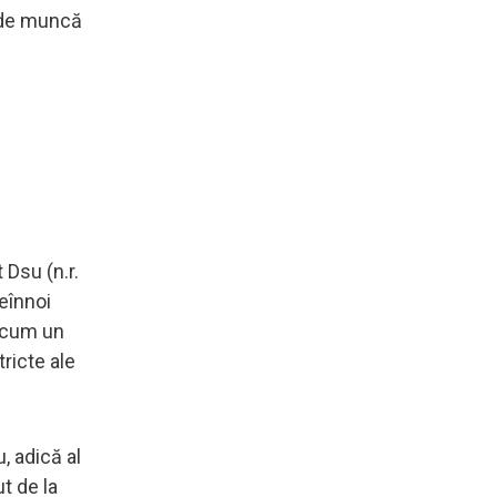
e de muncă
Dsu (n.r.
reînnoi
 acum un
tricte ale
, adică al
t de la