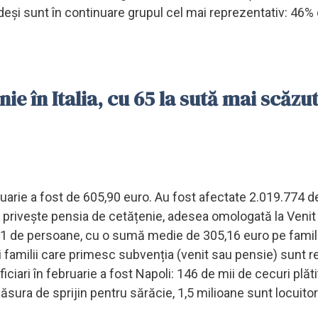
 deși sunt în continuare grupul cel mai reprezentativ: 46% d
ie în Italia, cu 65 la sută mai scăzu
bruarie a fost de 605,90 euro. Au fost afectate 2.019.774 d
ce privește pensia de cetățenie, adesea omologată la Venit
.651 de persoane, cu o sumă medie de 305,16 euro pe famili
ei familii care primesc subvenția (venit sau pensie) sunt 
iciari în februarie a fost Napoli: 146 de mii de cecuri plăti
sura de sprijin pentru sărăcie, 1,5 milioane sunt locuitor