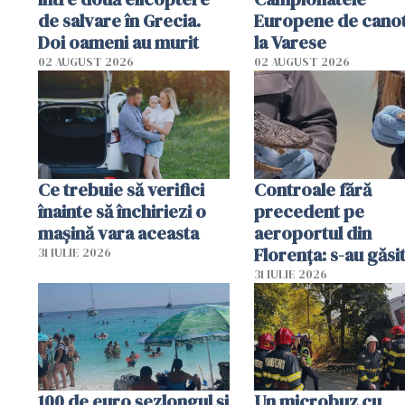
de salvare în Grecia.
Europene de canot
Doi oameni au murit
la Varese
02 AUGUST 2026
02 AUGUST 2026
Ce trebuie să verifici
Controale fără
înainte să închiriezi o
precedent pe
mașină vara aceasta
aeroportul din
Florența: s-au găsi
31 IULIE 2026
capete de aligator 
31 IULIE 2026
sumă imensă de ba
100 de euro șezlongul și
Un microbuz cu