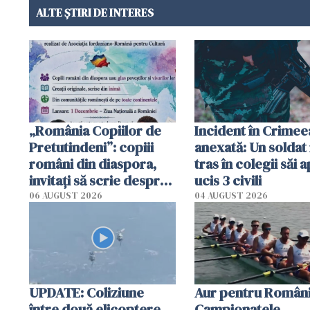
ALTE ȘTIRI DE INTERES
„România Copiilor de
Incident în Crimee
Pretutindeni”: copiii
anexată: Un soldat 
români din diaspora,
tras în colegii săi a
invitați să scrie despre
ucis 3 civili
România într-un volum
06 AUGUST 2026
04 AUGUST 2026
special
UPDATE: Coliziune
Aur pentru Români
între două elicoptere
Campionatele