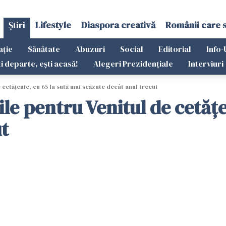
Știri
Lifestyle
Diaspora creativă
Românii care 
ație
Sănătate
Abuzuri
Social
Editorial
Info-
ti departe, ești acasă!
Alegeri Prezidențiale
Interviuri
e cetățenie, cu 65 la sută mai scăzute decât anul trecut
rile pentru Venitul de cetăț
ut