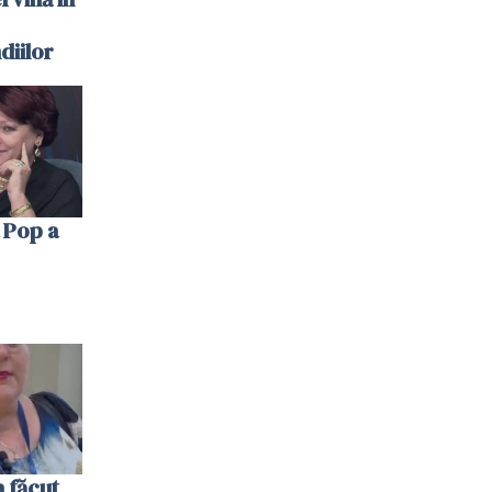
diilor
 Pop a
 făcut