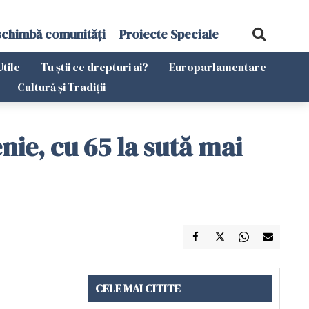
schimbă comunități
Proiecte Speciale
Utile
Tu știi ce drepturi ai?
Europarlamentare
Cultură și Tradiții
enie, cu 65 la sută mai
CELE MAI CITITE