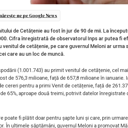
ărește-ne pe Google News
ului de Cetățenie au fost în jur de 90 de mii. La început
00. Cifra înregistrată de observatorul Inps ar putea fi e
 venitul de cetățenie, pe care guvernul Meloni ar urma s
 cei care au un loc de muncă.
podării (1.001.743) au primit venitul de cetățenie, cel ma
st de 576,3 milioane, față de 657,8 milioane în ianuarie. Ia
e cereri pentru a primi Venit de cetățenie, față de 261.37
e 65%, aproape două treimi, potrivit datelor înregistrate 
e poate fi plătit doar pentru șapte luni și care, prin urmare
ilor. În ultimele săptămâni, guvernul Meloni a promovat M