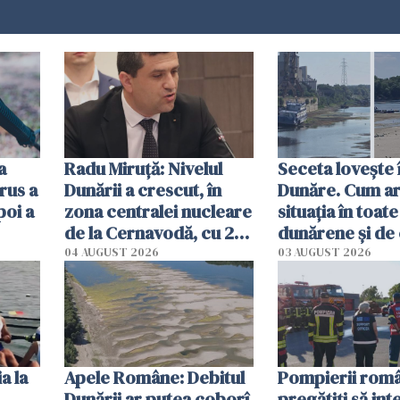
a
Radu Miruţă: Nivelul
Seceta lovește 
rus a
Dunării a crescut, în
Dunăre. Cum ar
poi a
zona centralei nucleare
situația în toate
de la Cernavodă, cu 2
dunărene și de
cm faţă de ziua trecută
România resim
04 AUGUST 2026
03 AUGUST 2026
efectele, deși a
în iulie
a la
Apele Române: Debitul
Pompierii româ
Dunării ar putea coborî
pregătiţi să int