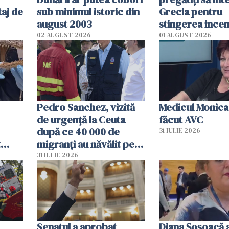
aj de
sub minimul istoric din
Grecia pentru
august 2003
stingerea incen
02 AUGUST 2026
01 AUGUST 2026
Pedro Sanchez, vizită
Medicul Monica
de urgență la Ceuta
făcut AVC
după ce 40 000 de
31 IULIE 2026
t
migranți au năvălit pe
și o
teritoriul spaniol: „Vom
31 IULIE 2026
ni
mobiliza toate
resursele"
Senatul a aprobat
Diana Șoșoacă a