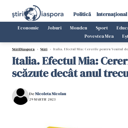
Politică
Internațional
Economie
Joburi
Monden
Sport
Educ
Povestea Mea
Eș
StiriDiaspora
›
Știri
›
Italia. Efectul Mia: Cererile pentru Venitul d
Italia. Efectul Mia: Cere
scăzute decât anul trec
De
Nicoleta Nicolau
29 MARTIE 2023