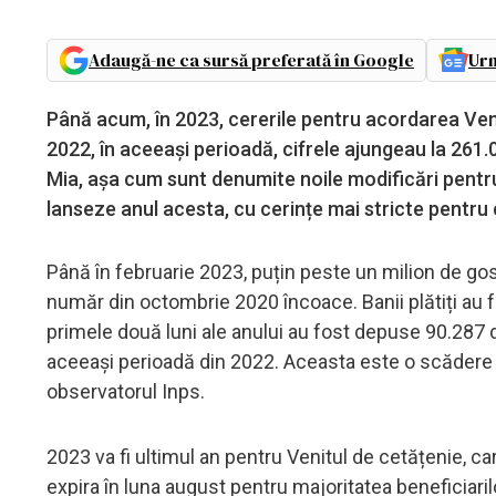
Adaugă-ne ca sursă preferată în Google
Urm
Până acum, în 2023, cererile pentru acordarea Venit
2022, în aceeași perioadă, cifrele ajungeau la 261.0
Mia, așa cum sunt denumite noile modificări pentru
lanseze anul acesta, cu cerințe mai stricte pentru
Până în februarie 2023, puțin peste un milion de gos
număr din octombrie 2020 încoace. Banii plătiți au fo
primele două luni ale anului au fost depuse 90.287 d
aceeași perioadă din 2022. Aceasta este o scădere d
observatorul Inps.
2023 va fi ultimul an pentru Venitul de cetățenie, car
expira în luna august pentru majoritatea beneficiar