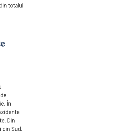
in totalul
te
e
 de
e. În
rezidente
te. Din
i din Sud.