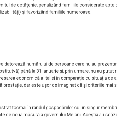
enitul de cetățenie, penalizând familiile considerate apt
zabilități) și favorizând familiile numeroase.
 se datorează numărului de persoane care nu au prezentat 
stitutvă) până la 31 ianuarie și, prin urmare, nu au putut 
edresarea economică a Italiei în comparație cu situația de
 prestație, dar este ușor de imaginat că și criteriile mai s
istrat tocmai în rândul gospodăriilor cu un singur membru
te de noua măsură a guvernului Meloni. Aceștia au scăzu