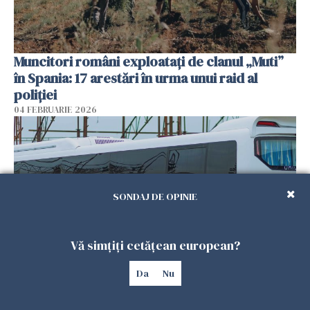
Muncitori români exploatați de clanul „Muti”
în Spania: 17 arestări în urma unui raid al
poliției
04 FEBRUARIE 2026
SONDAJ DE OPINIE
Vă simțiți cetățean european?
Da
Nu
Un autocar cu turiști a derapat în Turcia. Nouă
persoane au murit