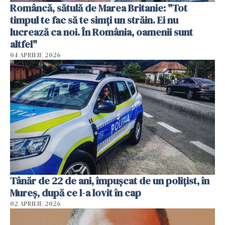
Româncă, sătulă de Marea Britanie: "Tot
timpul te fac să te simți un străin. Ei nu
lucrează ca noi. În România, oamenii sunt
altfel"
04 APRILIE 2026
Tânăr de 22 de ani, împușcat de un polițist, în
Mureș, după ce l-a lovit în cap
02 APRILIE 2026