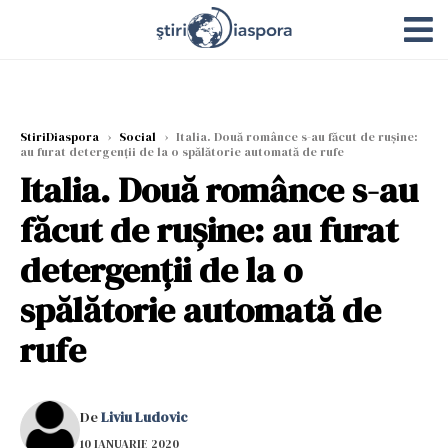
StiriDiaspora
›
Social
›
Italia. Două românce s-au făcut de rușine:
au furat detergenții de la o spălătorie automată de rufe
Italia. Două românce s-au
făcut de rușine: au furat
detergenții de la o
spălătorie automată de
rufe
De
Liviu Ludovic
10 IANUARIE 2020