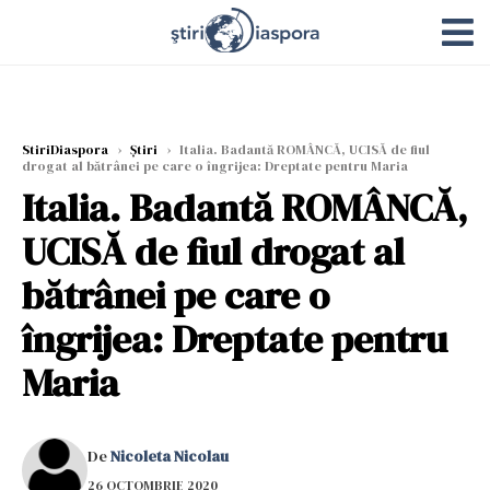
StiriDiaspora
›
Știri
›
Italia. Badantă ROMÂNCĂ, UCISĂ de fiul
drogat al bătrânei pe care o îngrijea: Dreptate pentru Maria
Italia. Badantă ROMÂNCĂ,
UCISĂ de fiul drogat al
bătrânei pe care o
îngrijea: Dreptate pentru
Maria
De
Nicoleta Nicolau
26 OCTOMBRIE 2020