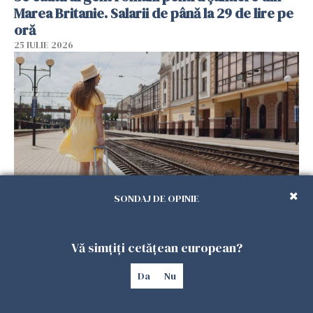
Marea Britanie. Salarii de până la 29 de lire pe
oră
25 IULIE 2026
SONDAJ DE OPINIE
Haos pe calea ferată în Italia! Timp de
aproape patru zile, trenurile spre Roma și
Vă simțiți cetățean european?
Milano pot întârzia până la 3 ore
25 IULIE 2026
Da
Nu