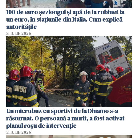
100 de euro șezlongul și apă de la robinet la
un euro, în stațiunile din Italia. Cum explică
autoritățile
31 IULIE 2026
Un microbuz cu sportivi de la Dinamo s-a
răsturnat. O persoană a murit, a fost activat
planul roșu de intervenție
31 IULIE 2026