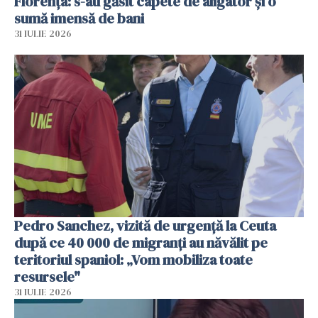
Florența: s-au găsit capete de aligator și o
sumă imensă de bani
31 IULIE 2026
Pedro Sanchez, vizită de urgență la Ceuta
după ce 40 000 de migranți au năvălit pe
teritoriul spaniol: „Vom mobiliza toate
resursele"
31 IULIE 2026