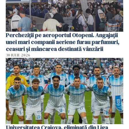
Percheziții pe aeroportul Otopeni. Angajații
unei mari companii aeriene furau parfumuri,
ceasuri și mâncarea destinată vânzării
30 IULIE 2026
Universitatea Craiova, eliminată din Liga