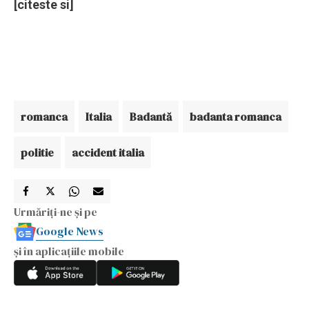
[citeste si]
romanca
Italia
Badantă
badanta romanca
politie
accident italia
Urmăriți-ne și pe
Google News
și în aplicațiile mobile