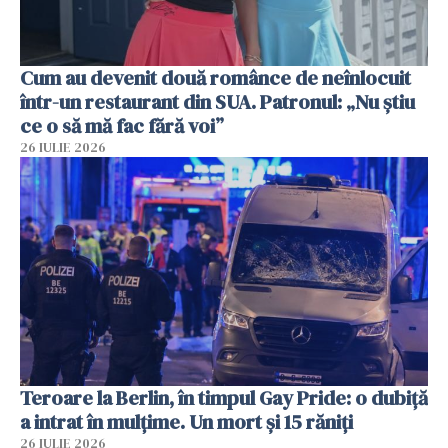
Cum au devenit două românce de neînlocuit
într-un restaurant din SUA. Patronul: „Nu știu
ce o să mă fac fără voi”
26 IULIE 2026
Teroare la Berlin, în timpul Gay Pride: o dubiță
a intrat în mulțime. Un mort și 15 răniți
26 IULIE 2026