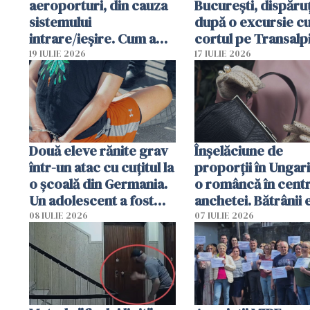
aeroporturi, din cauza
București, dispăruț
sistemului
după o excursie c
intrare/ieșire. Cum a
cortul pe Transalp
ajuns o femeie să fie
Poliția și familia îi 
19 IULIE 2026
17 IULIE 2026
arestată în Cluj-Napoca
Două eleve rănite grav
Înșelăciune de
într-un atac cu cuțitul la
proporții în Ungari
o școală din Germania.
o româncă în centr
Un adolescent a fost
anchetei. Bătrânii 
arestat
puși să lase la poar
08 IULIE 2026
07 IULIE 2026
genți cu aur și bani