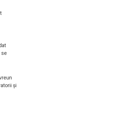
t
dat
a se
 vreun
torii și