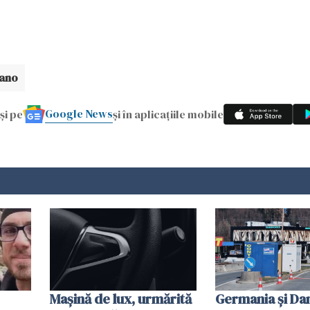
vano
Google News
și pe
și în aplicațiile mobile
Mașină de lux, urmărită
Germania și D