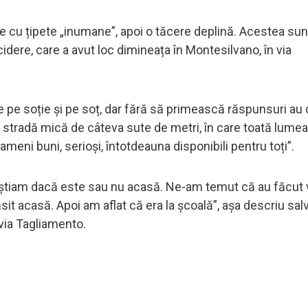
te cu țipete „inumane”, apoi o tăcere deplină. Acestea sun
ere, care a avut loc dimineața în Montesilvano, în via
ne pe soție și pe soț, dar fără să primească răspunsuri au 
o stradă mică de câteva sute de metri, în care toată lume
ameni buni, serioși, întotdeauna disponibili pentru toți”.
nu știam dacă este sau nu acasă. Ne-am temut că au făcut
it acasă. Apoi am aflat că era la școală”, așa descriu salva
 via Tagliamento.