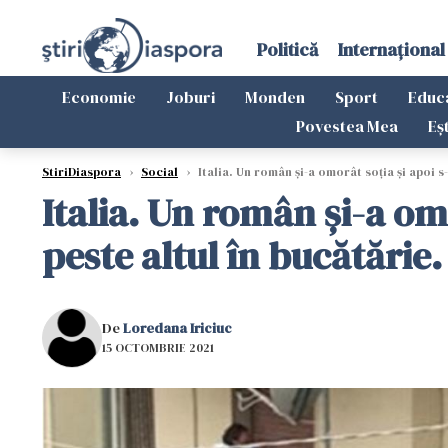
Politică
Internațional
Economie
Joburi
Monden
Sport
Educ
Povestea Mea
Eș
StiriDiaspora
›
Social
›
Italia. Un român și-a omorât soția și apoi s
Italia. Un român și-a omo
peste altul în bucătărie
De
Loredana Iriciuc
15 OCTOMBRIE 2021