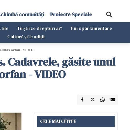
schimbă comunități
Proiecte Speciale
Utile
Tu știi ce drepturi ai?
Europarlamentare
Cultură și Tradiții
a rămas orfan - VIDEO
s. Cadavrele, găsite unul
 orfan - VIDEO
CELE MAI CITITE