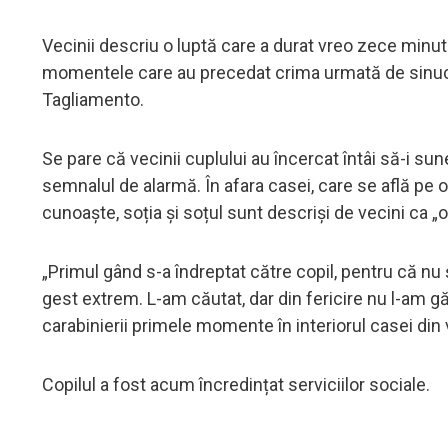
Vecinii descriu o luptă care a durat vreo zece minu
momentele care au precedat crima urmată de sinucid
Tagliamento.
Se pare că vecinii cuplului au încercat întâi să-i su
semnalul de alarmă. În afara casei, care se află pe 
cunoaște, soția și soțul sunt descriși de vecini ca „o
„Primul gând s-a îndreptat către copil, pentru că 
gest extrem. L-am căutat, dar din fericire nu l-am găs
carabinierii primele momente în interiorul casei din
Copilul a fost acum încredințat serviciilor sociale.