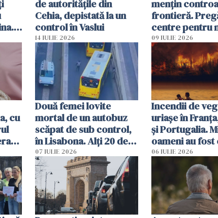
i
de autoritățile din
mențin controal
u
Cehia, depistată la un
frontieră. Preg
ina.
control în Vaslui
centre pentru m
caută
respinși din UE
14 IULIE 2026
09 IULIE 2026
Două femei lovite
Incendii de veg
a, cu
mortal de un autobuz
uriașe în Franța
ul
scăpat de sub control,
și Portugalia. M
erau
în Lisabona. Alți 20 de
oameni au fost 
tă
oameni sunt răniți
07 IULIE 2026
06 IULIE 2026