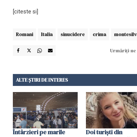
[citeste si]
Romani
Italia
sinucidere
crima
montesil
Urmăriți-ne 
ALTE ȘTIRI DE INTERES
Întârzieri pe marile
Doi turiști din