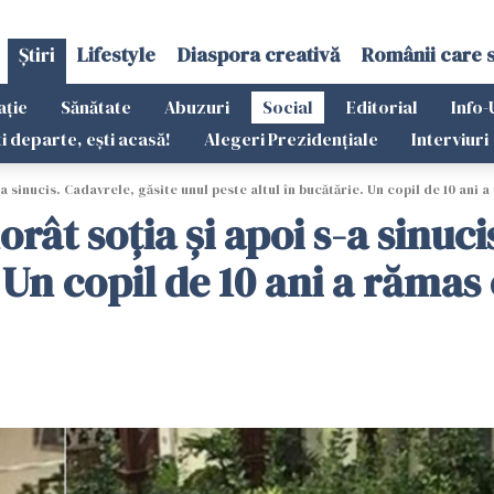
Știri
Lifestyle
Diaspora creativă
Românii care 
ație
Sănătate
Abuzuri
Social
Editorial
Info-
ti departe, ești acasă!
Alegeri Prezidențiale
Interviuri
-a sinucis. Cadavrele, găsite unul peste altul în bucătărie. Un copil de 10 ani 
rât soția și apoi s-a sinuci
. Un copil de 10 ani a rămas