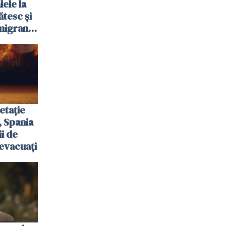
ele la
ătesc și
igranții
etație
, Spania
ii de
evacuați