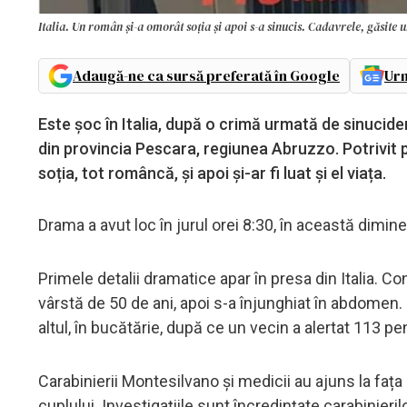
Italia. Un român și-a omorât soția și apoi s-a sinucis. Cadavrele, găsite 
Adaugă-ne ca sursă preferată în Google
Urm
Este șoc în Italia, după o crimă urmată de sinucide
din provincia Pescara, regiunea Abruzzo. Potrivit pr
soția, tot româncă, și apoi și-ar fi luat și el viața.
Drama a avut loc în jurul orei 8:30, în această dimin
Primele detalii dramatice apar în presa din Italia. Con
vârstă de 50 de ani, apoi s-a înjunghiat în abdomen. 
altul, în bucătărie, după ce un vecin a alertat 113 p
Carabinierii Montesilvano și medicii au ajuns la faț
cuplului. Investigațiile sunt încredințate carabinie