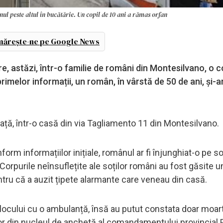
unul peste altul în bucătărie. Un copil de 10 ani a rămas orfan
ărește-ne pe Google News
re, astăzi, într-o familie de români din Montesilvano, o
imelor informații, un român, în vârstă de 50 de ani, și-ar
eață, într-o casă din via Tagliamento 11 din Montesilvano.
form informațiilor inițiale, românul ar fi înjunghiat-o pe soț
Corpurile neînsuflețite ale soților români au fost găsite 
entru că a auzit țipete alarmante care veneau din casă.
a locului cu o ambulanță, însă au putut constata doar moar
rilor din nucleul de anchetă al comandamentului provincial