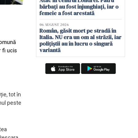
Atac în centrul Londrei. Patru
bărbați au fost înjunghiați, iar o
femeie a fost arestată
06 AUGUST 2026
Român, găsit mort pe stradă în
Italia. NU era un om al străzii, iar
 comună
polițiștii au în lucru o singură
variantă
 fi ucis
ie, tot în
unul peste
tea
 Pescara.