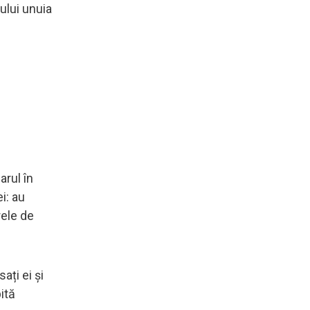
iului unuia
arul în
i: au
rele de
ați ei și
ită