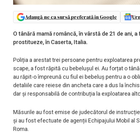
Adaugă-ne ca sursă preferată în Google
Urm
O tânără mamă româncă, în vârstă de 21 de ani, a f
prostitueze, în Caserta, Italia.
Poliția a arestat trei persoane pentru exploatarea pro
scape, a fost răpită cu bebelușul ei. Au forțat o tână
au răpit-o împreună cu fiul ei bebeluș pentru a o obl
detaliile care reiese din ancheta care a dus la închis
dar și responsabilă de contribuția la exploatarea alto
Măsurile au fost emise de judecătorul de instrucție
și au fost efectuate de agenții Echipajului Mobil al Se
Roma.