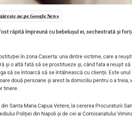
ărește-ne pe Google News
ost răpită împreună cu bebelușul ei, sechestrată și forț
stituției în zona Caserta: una dintre victime, care a reuși
ră și o altă fată să se prostitueze și, când fata a reușit s
iga să se întoarcă să se întâlnească cu clienții. Este unul 
oare două persoane și arest la domiciliu pentru o a treia, 
r tinere.
 din Santa Maria Capua Vetere, la cererea Procuraturii Sa
diului Poliției din Napoli și de cei ai Comisariatului Vimina