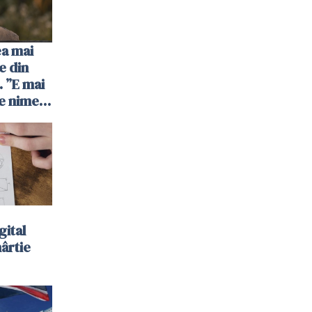
ea mai
e din
 ”E mai
e nimeni
”
gital
hârtie