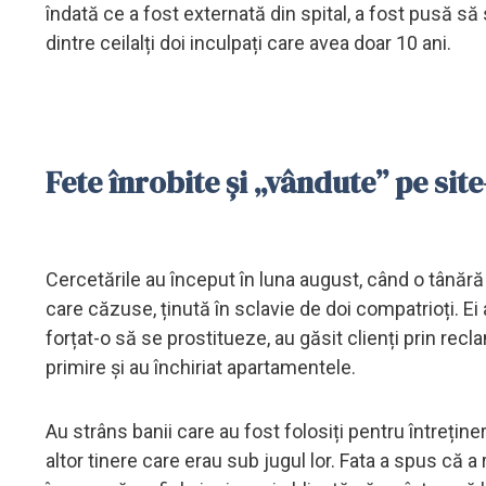
îndată ce a fost externată din spital, a fost pusă să 
dintre ceilalți doi inculpați care avea doar 10 ani.
Fete înrobite și „vândute” pe si
Cercetările au început în luna august, când o tânără
care căzuse, ținută în sclavie de doi compatrioți. Ei a
forțat-o să se prostitueze, au găsit clienți prin recla
primire și au închiriat apartamentele.
Au strâns banii care au fost folosiți pentru întreținere
altor tinere care erau sub jugul lor. Fata a spus că a