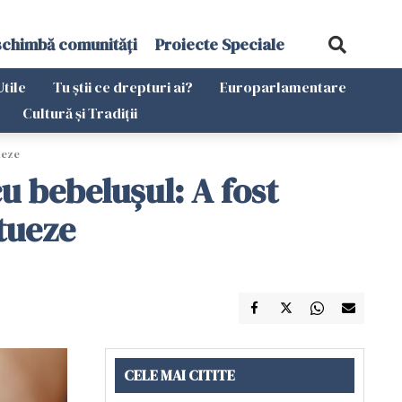
schimbă comunități
Proiecte Speciale
Utile
Tu știi ce drepturi ai?
Europarlamentare
Cultură și Tradiții
ueze
 bebelușul: A fost
itueze
CELE MAI CITITE