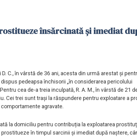
 prostitueze însărcinată și imediat du
i D. C., în vârstă de 36 ani, acesta din urmă arestat și pent
a dispus pedeapsa închisorii „în considerarea pericolului
entru cea de-a treia inculpată, R. A. M., în vârstă de 21 de
u. Cei trei sunt trași la răspundere pentru exploatare a pro
ple comportamente agravate.
tată la domiciliu pentru contribuția la exploatarea prostituți
e prostitueze în timpul sarcinii și imediat după naștere, câ