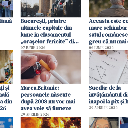
tinuă
București, printre
Aceasta este c
ultimele capitale din
mare schimbar
lume în clasamentul
satul românesc.
„orașelor fericite” din
greu că nu mai 
2026
pe-aici, prin jur
07 IUNIE 2026
06 IUNIE 2026
ți și
Marea Britanie:
Suedia: de la
nală
persoanele născute
învățământul di
a din
după 2008 nu vor mai
înapoi la pix și 
026
avea voie să fumeze
29 APRILIE 2026
29 APRILIE 2026