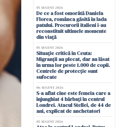
05 AUGUST 2026
De ce a fost omorâtă Daniela
Florea, românca găsită în lada
patului. Procurorii italieni i-au
reconstituit ultimele momente
din viață
05 AUGUST 2026
Situație critică în Ceuta:
Migranții au plecat, dar au lăsat
în urma lor peste 1.000 de copii.
Centrele de protecție sunt
sufocate
06 AUGUST 2026
S-a aflat cine este femeia care a
înjunghiat 4 bărbați în centrul
Londrei. Atacul Stellei, de 44 de
ani, explicat de anchetatori
05 AUGUST 2026