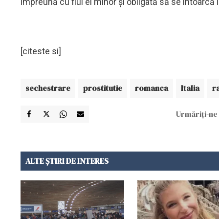
împreună cu fiul ei minor și obligată să se întoarcă l
[citeste si]
sechestrare
prostitutie
romanca
Italia
r
Urmăriți-ne 
ALTE ȘTIRI DE INTERES