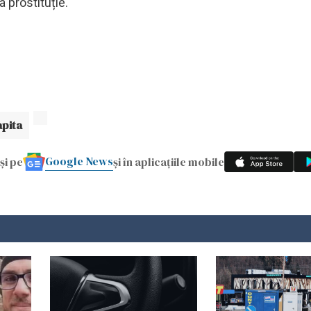
a prostituție.
apita
Google News
și pe
și în aplicațiile mobile