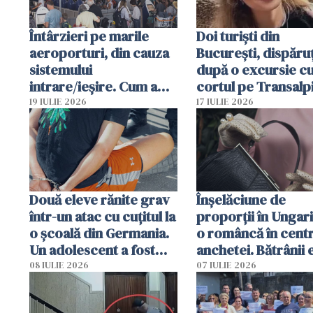
Întârzieri pe marile
Doi turiști din
aeroporturi, din cauza
București, dispăruț
sistemului
după o excursie c
intrare/ieșire. Cum a
cortul pe Transalp
ajuns o femeie să fie
Poliția și familia îi 
19 IULIE 2026
17 IULIE 2026
arestată în Cluj-Napoca
Două eleve rănite grav
Înșelăciune de
într-un atac cu cuțitul la
proporții în Ungari
o școală din Germania.
o româncă în centr
Un adolescent a fost
anchetei. Bătrânii 
arestat
puși să lase la poar
08 IULIE 2026
07 IULIE 2026
genți cu aur și bani