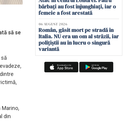
Atac în centrul Londrei. Patru
bărbați au fost înjunghiați, iar o
femeie a fost arestată
06 AUGUST 2026
Român, găsit mort pe stradă în
ată să se
Italia. NU era un om al străzii, iar
polițiștii au în lucru o singură
variantă
t să
ă evadeze,
dintre
victimă,
n Marino,
l din