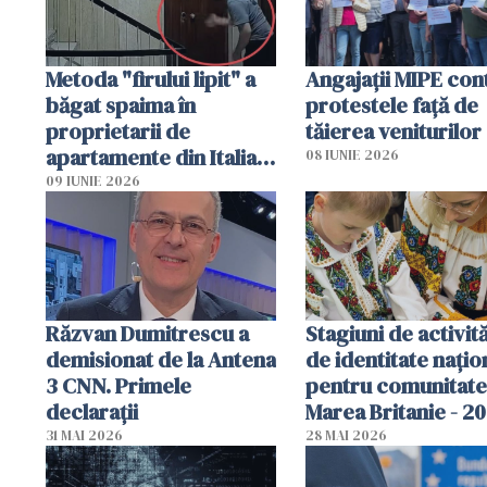
Metoda "firului lipit" a
Angajaţii MIPE con
băgat spaima în
protestele faţă de
proprietarii de
tăierea veniturilor
apartamente din Italia.
08 IUNIE 2026
Poliția, sesizată
09 IUNIE 2026
Răzvan Dumitrescu a
Stagiuni de activită
demisionat de la Antena
de identitate națio
3 CNN. Primele
pentru comunitate
declarații
Marea Britanie - 2
31 MAI 2026
28 MAI 2026