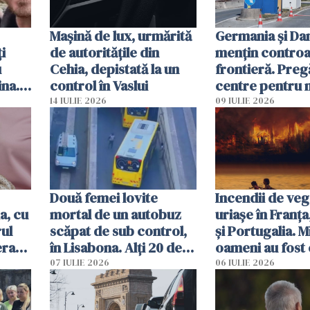
Mașină de lux, urmărită
Germania și D
i
de autoritățile din
mențin controal
u
Cehia, depistată la un
frontieră. Preg
ina.
control în Vaslui
centre pentru m
caută
respinși din UE
14 IULIE 2026
09 IULIE 2026
Două femei lovite
Incendii de veg
a, cu
mortal de un autobuz
uriașe în Franța
ul
scăpat de sub control,
și Portugalia. M
erau
în Lisabona. Alți 20 de
oameni au fost 
tă
oameni sunt răniți
07 IULIE 2026
06 IULIE 2026