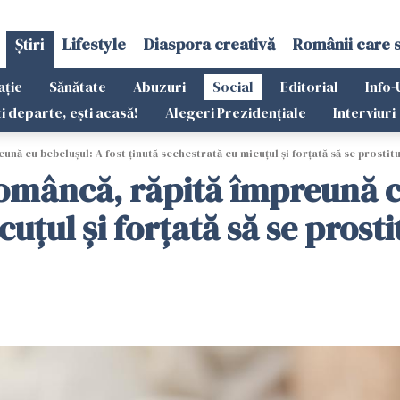
Știri
Lifestyle
Diaspora creativă
Românii care 
ație
Sănătate
Abuzuri
Social
Editorial
Info-
ti departe, ești acasă!
Alegeri Prezidențiale
Interviuri
nă cu bebelușul: A fost ținută sechestrată cu micuțul și forțată să se prostit
omâncă, răpită împreună cu
uțul și forțată să se prost