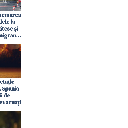
anemarca
ele la
ătesc și
igranții
etație
, Spania
ii de
evacuați