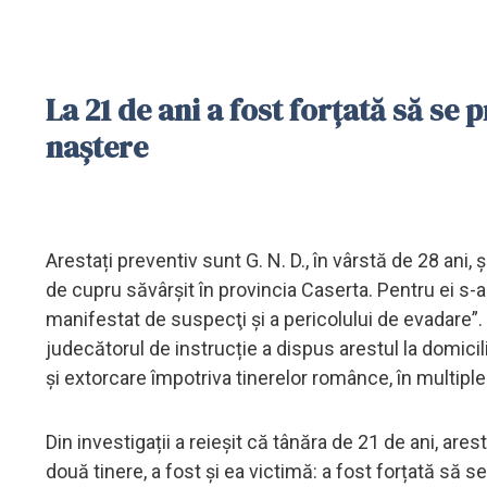
La 21 de ani a fost forțată să se
naștere
Arestați preventiv sunt G. N. D., în vârstă de 28 ani, ș
de cupru săvârșit în provincia Caserta. Pentru ei s-
manifestat de suspecţi şi a pericolului de evadare”. P
judecătorul de instrucție a dispus arestul la domicili
și extorcare împotriva tinerelor românce, în multi
Din investigații a reieșit că tânăra de 21 de ani, ares
două tinere, a fost și ea victimă: a fost forțată să s