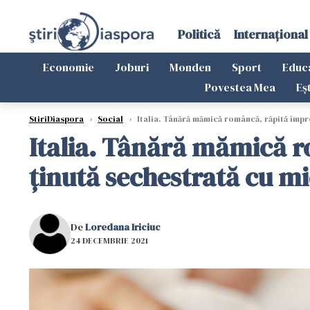
Politică
Internațional
Economie
Joburi
Monden
Sport
Educ
Povestea Mea
Eș
StiriDiaspora
›
Social
›
Italia. Tânără mămică româncă, răpită împreu
Italia. Tânără mămică r
ținută sechestrată cu mic
De
Loredana Iriciuc
24 DECEMBRIE 2021