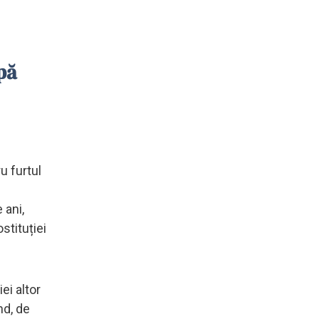
pă
ru furtul
 ani,
stituției
ei altor
nd, de