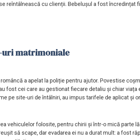
se reîntâlnească cu clienții. Bebelușul a fost încredințat f
te-uri matrimoniale
 româncă a apelat la poliție pentru ajutor. Povestise coșm
u fost cei care au gestionat fiecare detaliu și chiar viața e
me pe site-uri de întâlniri, au impus tarifele de aplicat și o
a vehiculelor folosite, pentru chirii și într-o mică parte lăs
 reușit să scape, dar evadarea ei nu a durat mult: a fost răp