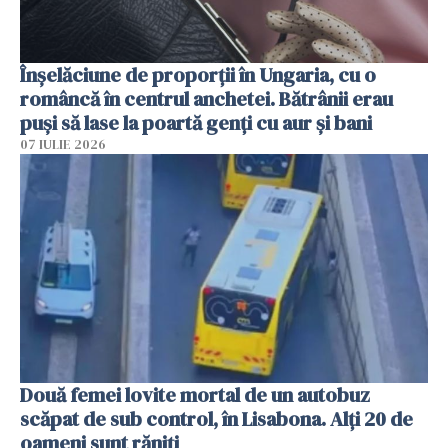
Înșelăciune de proporții în Ungaria, cu o
româncă în centrul anchetei. Bătrânii erau
puși să lase la poartă genți cu aur și bani
07 IULIE 2026
Două femei lovite mortal de un autobuz
scăpat de sub control, în Lisabona. Alți 20 de
oameni sunt răniți