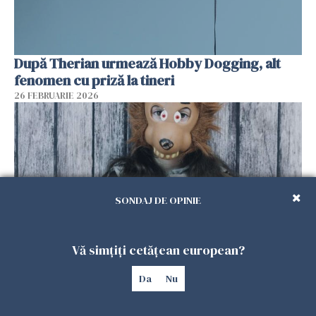
După Therian urmează Hobby Dogging, alt
fenomen cu priză la tineri
26 FEBRUARIE 2026
SONDAJ DE OPINIE
Vă simțiți cetățean european?
Fenomenul Therian. Ce este și de unde
Da
Nu
provine.
25 FEBRUARIE 2026