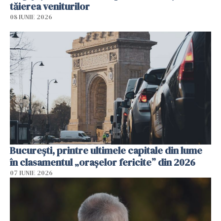
tăierea veniturilor
08 IUNIE 2026
București, printre ultimele capitale din lume
în clasamentul „orașelor fericite” din 2026
07 IUNIE 2026