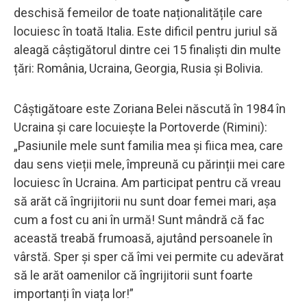
deschisă femeilor de toate naționalitățile care
locuiesc în toată Italia. Este dificil pentru juriul să
aleagă câștigătorul dintre cei 15 finaliști din multe
țări: România, Ucraina, Georgia, Rusia și Bolivia.
Câștigătoare este Zoriana Belei născută în 1984 în
Ucraina și care locuiește la Portoverde (Rimini):
„Pasiunile mele sunt familia mea și fiica mea, care
dau sens vieții mele, împreună cu părinții mei care
locuiesc în Ucraina. Am participat pentru că vreau
să arăt că îngrijitorii nu sunt doar femei mari, așa
cum a fost cu ani în urmă! Sunt mândră că fac
această treabă frumoasă, ajutând persoanele în
vârstă. Sper și sper că îmi vei permite cu adevărat
să le arăt oamenilor că îngrijitorii sunt foarte
importanți în viața lor!”