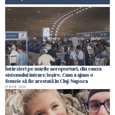
Întârzieri pe marile aeroporturi, din cauza
sistemului intrare/ieșire. Cum a ajuns o
femeie să fie arestată în Cluj-Napoca
19 IULIE 2026