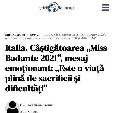
StiriDiaspora
›
Social
›
Italia. Câștigătoarea „Miss Badante 2021”,
mesaj emoționant: „Este o viață plină de sacrificii și dificultăți”
Italia. Câștigătoarea „Miss
Badante 2021”, mesaj
emoționant: „Este o viață
plină de sacrificii și
dificultăți”
De
Loredana Iriciuc
24 IUNIE 2021