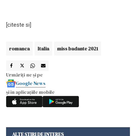
[citeste si]
romanca
Italia
miss badante 2021
Urmăriți-ne și pe
Google News
și în aplicațiile mobile
ALTE ȘTIRI DE INTERES