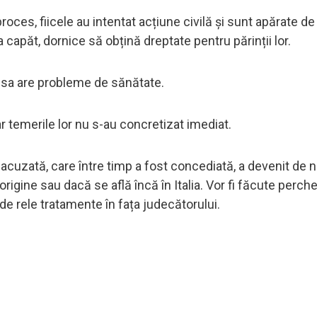
proces, fiicele au intentat acțiune civilă și sunt apărate d
capăt, dornice să obțină dreptate pentru părinții lor.
ția sa are probleme de sănătate.
r temerile lor nu s-au concretizat imediat.
acuzată, care între timp a fost concediată, a devenit de n
rigine sau dacă se află încă în Italia. Vor fi făcute perchez
e rele tratamente în fața judecătorului.