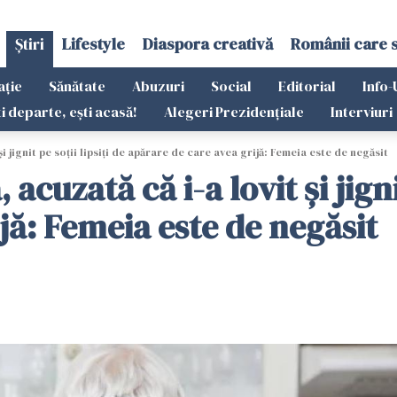
Știri
Lifestyle
Diaspora creativă
Românii care 
ație
Sănătate
Abuzuri
Social
Editorial
Info-
ti departe, ești acasă!
Alegeri Prezidențiale
Interviuri
i jignit pe soții lipsiți de apărare de care avea grijă: Femeia este de negăsit
cuzată că i-a lovit și jignit
jă: Femeia este de negăsit