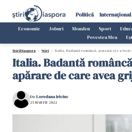
Politică
Internațional
Economie
Joburi
Monden
Sport
Educ
Povestea Mea
Eș
StiriDiaspora
›
Știri
›
Italia. Badantă româncă, acuzată că i-a lovit ș
Italia. Badantă româncă, a
apărare de care avea gri
De
Loredana Iriciuc
25 MARTIE 2022