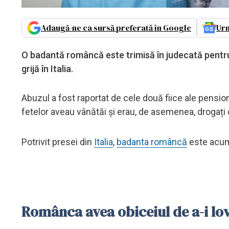
Adaugă-ne ca sursă preferată în Google
Urm
O badantă româncă este trimisă în judecată pentru
grijă în Italia.
Abuzul a fost raportat de cele două fiice ale pension
fetelor aveau vânătăi şi erau, de asemenea, drogaț
Potrivit presei din
Italia
,
badanta româncă
este acum
Românca avea obiceiul de a-i lovi 