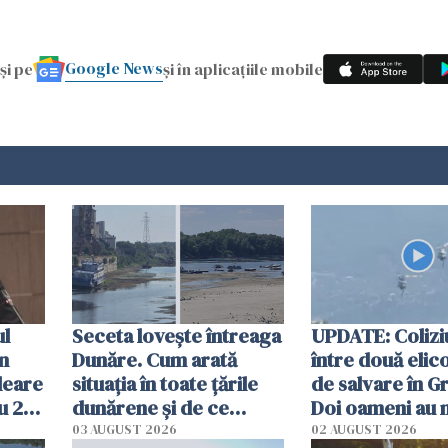
Google News
și pe
și în aplicațiile mobile
ul
Seceta lovește întreaga
UPDATE: Colizi
în
Dunăre. Cum arată
între două elic
leare
situația în toate țările
de salvare în Gr
u 2
dunărene și de ce
Doi oameni au 
ecută
România resimte
03 AUGUST 2026
02 AUGUST 2026