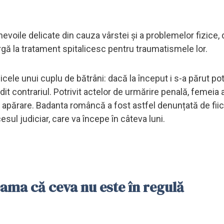
e nevoile delicate din cauza vârstei și a problemelor fizice, 
urgă la tratament spitalicesc pentru traumatismele lor.
icele unui cuplu de bătrâni: dacă la început i s-a părut pot
dit contrariul. Potrivit actelor de urmărire penală, femeia
ți de apărare. Badanta româncă a fost astfel denunțată de fii
sul judiciar, care va începe în câteva luni.
eama că ceva nu este în regulă