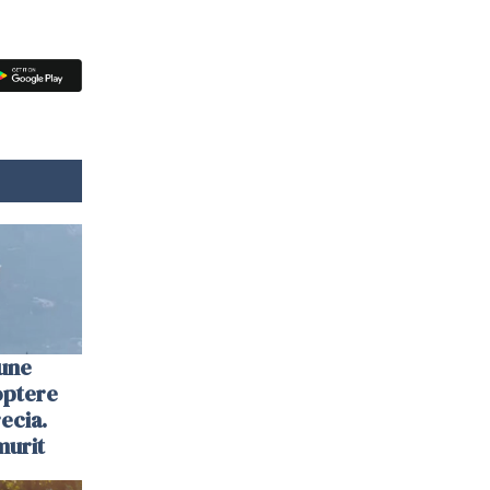
une
optere
ecia.
murit