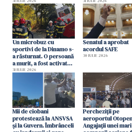
capete de aligator și o
teritoriul spaniol:
31 IULIE 2026
31 IULIE 2026
sumă imensă de bani
mobiliza toate
resursele"
Un microbuz cu
Senatul a aprobat
sportivi de la Dinamo s-
acordul SAFE
a răsturnat. O persoană
30 IULIE 2026
a murit, a fost activat
planul roșu de
31 IULIE 2026
intervenție
Mii de ciobani
Percheziții pe
protestează la ANSVSA
aeroportul Otopen
și la Guvern. Îmbrânceli
Angajații unei mari