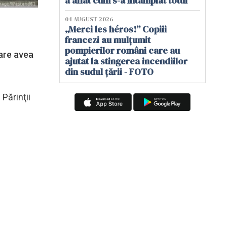
a aflat cum s-a întâmplat totul
04 AUGUST 2026
„Merci les héros!” Copiii
francezi au mulțumit
pompierilor români care au
care avea
ajutat la stingerea incendiilor
din sudul țării - FOTO
. Părinţii