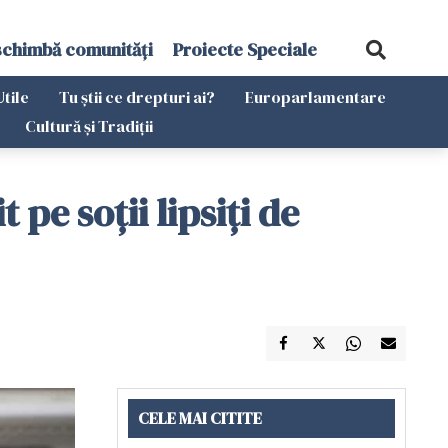
schimbă comunități
Proiecte Speciale
Utile
Tu știi ce drepturi ai?
Europarlamentare
Cultură și Tradiții
 pe soții lipsiți de
CELE MAI CITITE