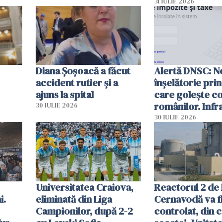
 „Vom
autoritățile
31 IULIE 2026
Diana Șoșoacă a făcut
Alertă DNSC: N
accident rutier și a
înșelătorie pri
ajuns la spital
care golește co
românilor. Infr
30 IULIE 2026
folosesc numel
30 IULIE 2026
Ghișeul.ro și al 
Române
Universitatea Craiova,
Reactorul 2 de 
i.
eliminată din Liga
Cernavodă va fi
Campionilor, după 2-2
controlat, din 