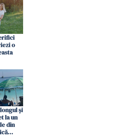
rifici
riezi o
easta
longul și
t la un
le din
ică