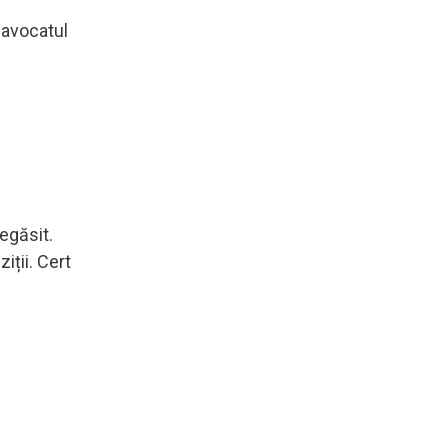
e avocatul
egăsit.
iții. Cert