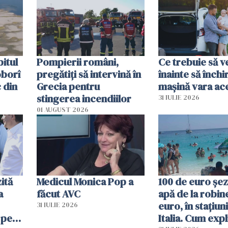
efectele, deși a plouat
în iulie
itul
Pompierii români,
Ce trebuie să ve
oborî
pregătiţi să intervină în
înainte să închi
 din
Grecia pentru
mașină vara ac
stingerea incendiilor
31 IULIE 2026
01 AUGUST 2026
ită
Medicul Monica Pop a
100 de euro șez
a
făcut AVC
apă de la robine
euro, în stațiuni
31 IULIE 2026
 pe
Italia. Cum expl