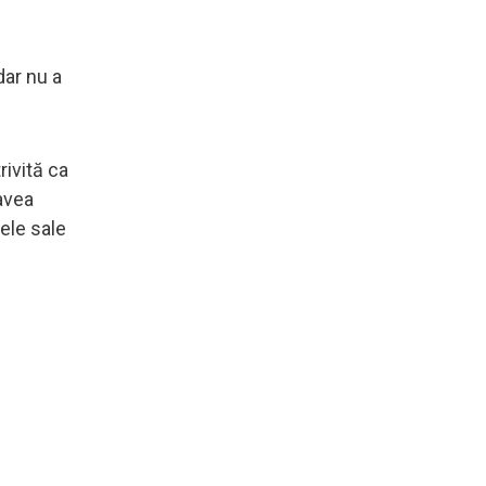
dar nu a
rivită ca
 avea
cele sale