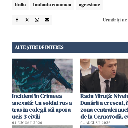
Italia
badanta romanca
agresiune
Urmăriți-ne 
ALTE ȘTIRI DE INTERES
Incident în Crimeea
Radu Miruţă: Nivel
anexată: Un soldat rus a
Dunării a crescut, 
tras în colegii săi apoi a
zona centralei nuc
ucis 3 civili
de la Cernavodă, c
cm faţă de ziua tr
04 AUGUST 2026
04 AUGUST 2026