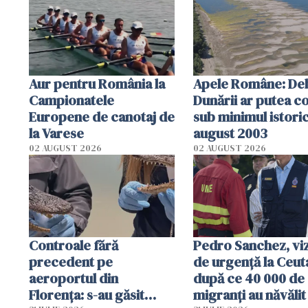
Aur pentru România la
Apele Române: Deb
Campionatele
Dunării ar putea c
Europene de canotaj de
sub minimul istoric
la Varese
august 2003
02 AUGUST 2026
02 AUGUST 2026
Controale fără
Pedro Sanchez, viz
precedent pe
de urgență la Ceut
aeroportul din
după ce 40 000 de
Florența: s-au găsit
migranți au năvălit