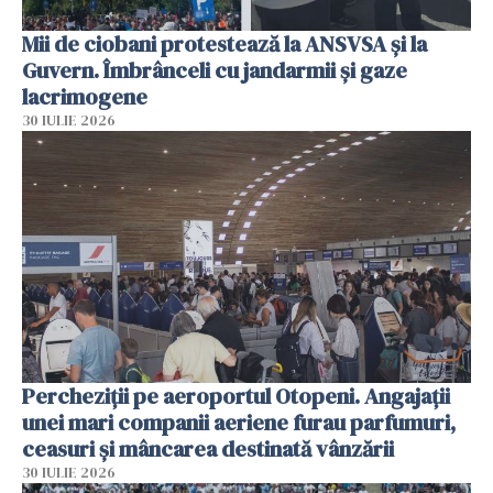
Mii de ciobani protestează la ANSVSA și la
Guvern. Îmbrânceli cu jandarmii și gaze
lacrimogene
30 IULIE 2026
Percheziții pe aeroportul Otopeni. Angajații
unei mari companii aeriene furau parfumuri,
ceasuri și mâncarea destinată vânzării
30 IULIE 2026