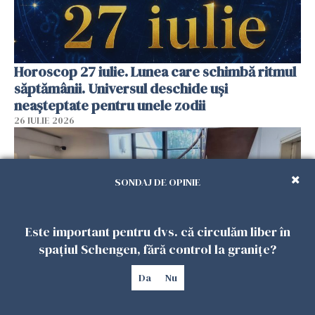
Horoscop 27 iulie. Lunea care schimbă ritmul
săptămânii. Universul deschide uși
neașteptate pentru unele zodii
26 IULIE 2026
SONDAJ DE OPINIE
Este important pentru dvs. că circulăm liber în
spațiul Schengen, fără control la granițe?
Da
Nu
Accidente, spitalizare sau alte urgențe?
Consulatul României la Roma promite