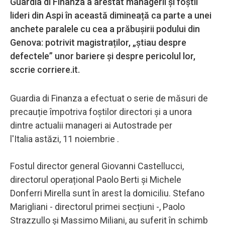
Guardia di Finanza a arestat managerii și foștii
lideri din Aspi în această dimineață ca parte a unei
anchete paralele cu cea a prăbușirii podului din
Genova: potrivit magistraților, „știau despre
defectele” unor bariere și despre pericolul lor,
sccrie corriere.it.
Guardia di Finanza a efectuat o serie de măsuri de
precauție împotriva foștilor directori și a unora
dintre actualii manageri ai Autostrade per
l'Italia astăzi, 11 noiembrie .
Fostul director general Giovanni Castellucci,
directorul operațional Paolo Berti și Michele
Donferri Mirella sunt în arest la domiciliu. Stefano
Marigliani - directorul primei secțiuni -, Paolo
Strazzullo și Massimo Miliani, au suferit în schimb