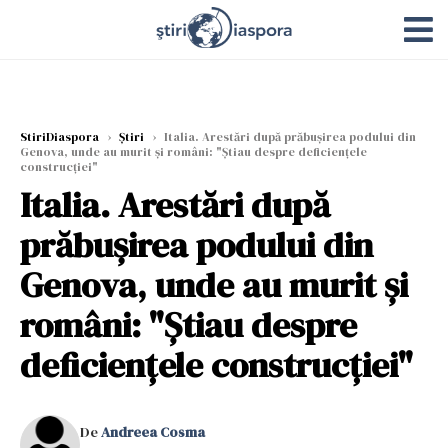
StiriDiaspora
›
Știri
›
Italia. Arestări după prăbuşirea podului din
Genova, unde au murit şi români: "Ştiau despre deficienţele
construcţiei"
Italia. Arestări după
prăbuşirea podului din
Genova, unde au murit şi
români: "Ştiau despre
deficienţele construcţiei"
De
Andreea Cosma