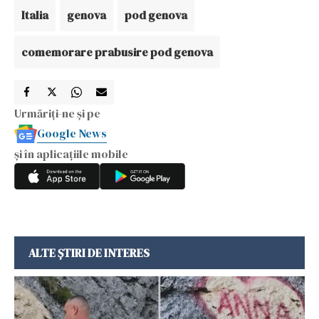
Italia
genova
pod genova
comemorare prabusire pod genova
Urmăriți-ne și pe
Google News
și în aplicațiile mobile
ALTE ȘTIRI DE INTERES