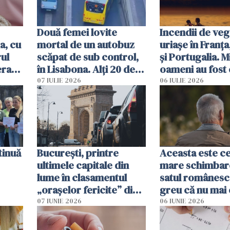
Două femei lovite
Incendii de veg
a, cu
mortal de un autobuz
uriașe în Franța
ul
scăpat de sub control,
și Portugalia. M
erau
în Lisabona. Alți 20 de
oameni au fost 
tă
oameni sunt răniți
07 IULIE 2026
06 IULIE 2026
tinuă
București, printre
Aceasta este c
ultimele capitale din
mare schimbar
lume în clasamentul
satul românesc.
„orașelor fericite” din
greu că nu mai 
2026
pe-aici, prin jur
07 IUNIE 2026
06 IUNIE 2026