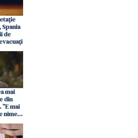
etație
, Spania
ii de
evacuați
ea mai
e din
 ”E mai
e nimeni
”