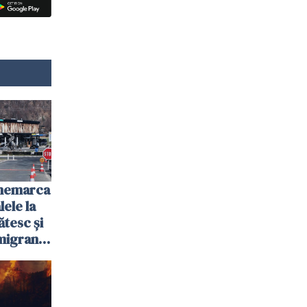
anemarca
ele la
ătesc și
igranții