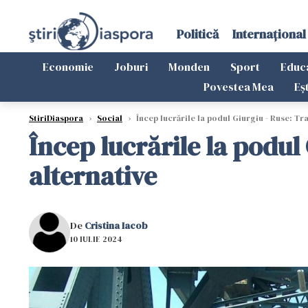
Politică
Internațional
Economie
Joburi
Monden
Sport
Educ
Povestea Mea
Eș
StiriDiaspora
›
Social
›
Încep lucrările la podul Giurgiu - Ruse: Traf
Încep lucrările la podul 
alternative
De
Cristina Iacob
10 IULIE 2024