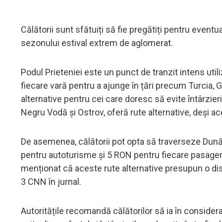
Călătorii sunt sfătuiți să fie pregătiți pentru eventu
sezonului estival extrem de aglomerat.
Podul Prieteniei este un punct de tranzit intens util
fiecare vară pentru a ajunge în țări precum Turcia, Gr
alternative pentru cei care doresc să evite întârzie
Negru Vodă și Ostrov, oferă rute alternative, deși a
De asemenea, călătorii pot opta să traverseze Dunăr
pentru autoturisme și 5 RON pentru fiecare pasager.
menționat că aceste rute alternative presupun o dist
3 CNN în jurnal.
Autoritățile recomandă călătorilor să ia în conside