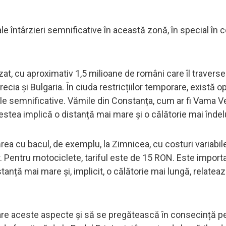
ale întârzieri semnificative în această zonă, în special în 
izat, cu aproximativ 1,5 milioane de români care îl travers
ecia și Bulgaria. În ciuda restricțiilor temporare, există op
rile semnificative. Vămile din Constanța, cum ar fi Vama V
cestea implică o distanță mai mare și o călătorie mai înde
ea cu bacul, de exemplu, la Zimnicea, cu costuri variabi
 Pentru motociclete, tariful este de 15 RON. Este import
anță mai mare și, implicit, o călătorie mai lungă, relatea
rare aceste aspecte și să se pregătească în consecință p