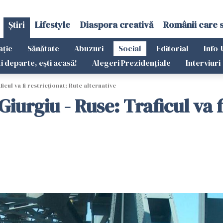
Știri
Lifestyle
Diaspora creativă
Românii care 
ație
Sănătate
Abuzuri
Social
Editorial
Info-
ti departe, ești acasă!
Alegeri Prezidențiale
Interviuri
icul va fi restricționat; Rute alternative
Giurgiu - Ruse: Traficul va f