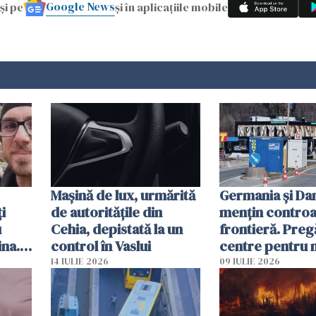
Google News
și pe
și în aplicațiile mobile
Mașină de lux, urmărită
Germania și D
i
de autoritățile din
mențin controal
u
Cehia, depistată la un
frontieră. Preg
ina.
control în Vaslui
centre pentru m
caută
respinși din UE
14 IULIE 2026
09 IULIE 2026