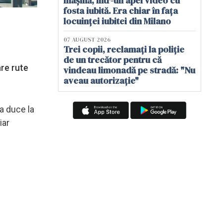
mașină, într-un apel video cu
fosta iubită. Era chiar în fața
locuinței iubitei din Milano
07 AUGUST 2026
Trei copii, reclamați la poliție
de un trecător pentru că
are rute
vindeau limonadă pe stradă: "Nu
aveau autorizație"
va duce la
iar