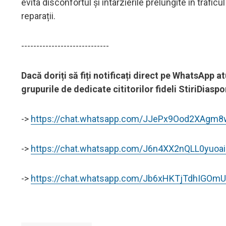
evita disconfortul și întârzierile prelungite în traficu
reparații.
-----------------------------
Dacă doriți să fiți notificați direct pe WhatsApp a
grupurile de dedicate cititorilor fideli StiriDias
->
https://chat.whatsapp.com/JJePx9Ood2XAgm
->
https://chat.whatsapp.com/J6n4XX2nQLL0yuoai
->
https://chat.whatsapp.com/Jb6xHKTjTdhIGOm