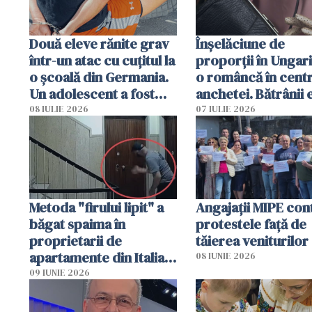
Două eleve rănite grav
Înșelăciune de
într-un atac cu cuțitul la
proporții în Ungari
o școală din Germania.
o româncă în centr
Un adolescent a fost
anchetei. Bătrânii 
arestat
puși să lase la poar
08 IULIE 2026
07 IULIE 2026
genți cu aur și bani
Metoda "firului lipit" a
Angajaţii MIPE con
băgat spaima în
protestele faţă de
proprietarii de
tăierea veniturilor
apartamente din Italia.
08 IUNIE 2026
Poliția, sesizată
09 IUNIE 2026