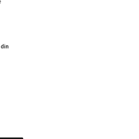
e
 din