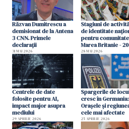
Răzvan Dumitrescu a
Stagiuni de activită
demisionat de la Antena
de identitate națio
3 CNN. Primele
pentru comunitate
declarații
Marea Britanie - 2
31 MAI 2026
28 MAI 2026
Centrele de date
Spargerile de locu
folosite pentru AI,
cresc în Germania:
impact major asupra
Orașele și regiune
mediului
cele mai afectate
29 APRILIE 2026
25 APRILIE 2026