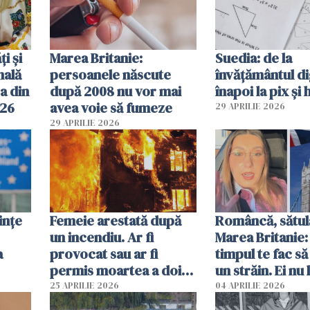
ți și
Marea Britanie:
Suedia: de la
nală
persoanele născute
învățământul di
a din
după 2008 nu vor mai
înapoi la pix și 
026
avea voie să fumeze
29 APRILIE 2026
29 APRILIE 2026
ințe
Femeie arestată după
Româncă, sătul
un incendiu. Ar fi
Marea Britanie:
a
provocat sau ar fi
timpul te fac să
permis moartea a doi
un străin. Ei nu
copii de 1 an și 3 ani
ca noi. În Româ
25 APRILIE 2026
04 APRILIE 2026
oamenii sunt alt