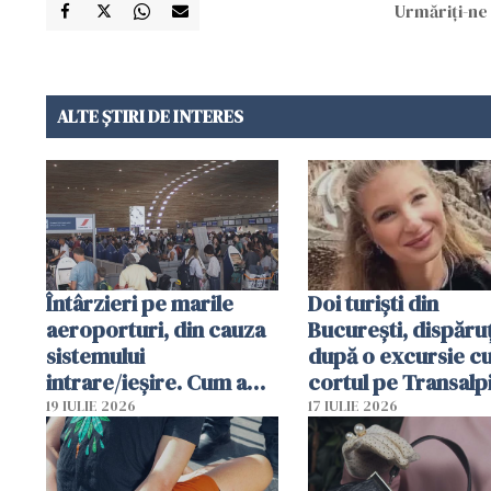
Urmăriți-ne 
ALTE ȘTIRI DE INTERES
Întârzieri pe marile
Doi turiști din
aeroporturi, din cauza
București, dispăruț
sistemului
după o excursie c
intrare/ieșire. Cum a
cortul pe Transalp
ajuns o femeie să fie
Poliția și familia îi 
19 IULIE 2026
17 IULIE 2026
arestată în Cluj-Napoca