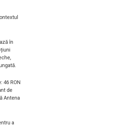
contextul
ează în
țiuni
eche,
lungată.
le: 46 RON
ant de
ză Antena
entru a