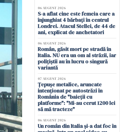
06 AUGUST 2026
S-a aflat cine este femeia care a
înjunghiat 4 bărbați în centrul
Londrei. Atacul Stellei, de 44 de
ani, explicat de anchetatori
06 AUGUST 2026
Român, găsit mort pe stradă în
Italia. NU era un om al străzii, iar
polițiștii au în lucru o singură
variantă
07 AUGUST 2026
Țepușe metalice, aruncate
intenționat pe autostrăzi în
România de "baieții cu
platforme": "Mi-au cerut 1200 lei
să mă tracteze"
06 AUGUST 2026
Un român din Italia și-a dat foc în