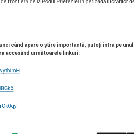
l de frontieră de la Podul Prieteniei în perioada lucrărilor d
tunci când apare o știre importantă, puteți intra pe unul
pora accesând următoarele linkuri:
8wytbimH
lBGk6
UrCk0qy