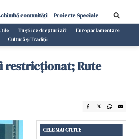
schimbă comunități
Proiecte Speciale
Utile
Tu știi ce drepturi ai?
Europarlamentare
Cultură și Tradiții
i restricționat; Rute
CELE MAI CITITE