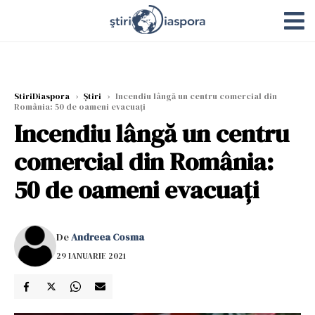
StiriDiaspora
›
Știri
›
Incendiu lângă un centru comercial din
România: 50 de oameni evacuați
Incendiu lângă un centru
comercial din România:
50 de oameni evacuați
De
Andreea Cosma
29 IANUARIE 2021