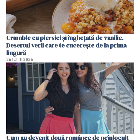
Crumble cu piersici și înghețată de vanilie.
Desertul verii care te cucerește de la prima
lingură
26 IULIE 2026
Cum au devenit două românce de neînlocuit