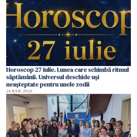
Horoscop 27 iulie. Lunea care schimbă ritmul
săptămânii. Universul deschide uși
neașteptate pentru unele zodii
26 IULIE 2026