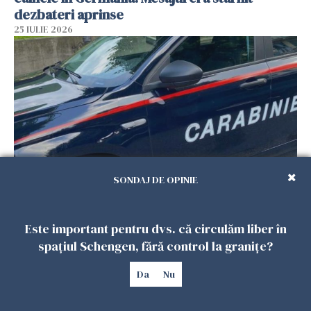
dezbateri aprinse
25 IULIE 2026
SONDAJ DE OPINIE
Româncă din Italia, acuzată că și-a lăsat copiii
singuri în casă pentru a merge la mall. Vecinii
Este important pentru dvs. că circulăm liber în
au dat alarma
spațiul Schengen, fără control la granițe?
25 IULIE 2026
Da
Nu