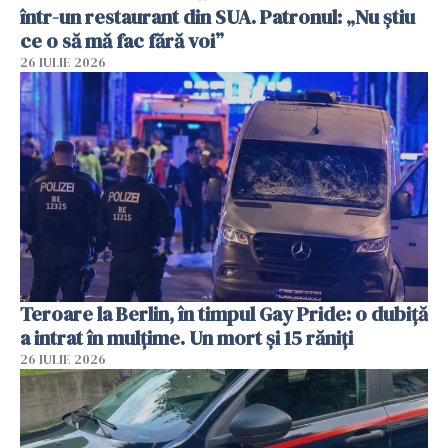
într-un restaurant din SUA. Patronul: „Nu știu
ce o să mă fac fără voi”
26 IULIE 2026
Teroare la Berlin, în timpul Gay Pride: o dubiță
a intrat în mulțime. Un mort și 15 răniți
26 IULIE 2026