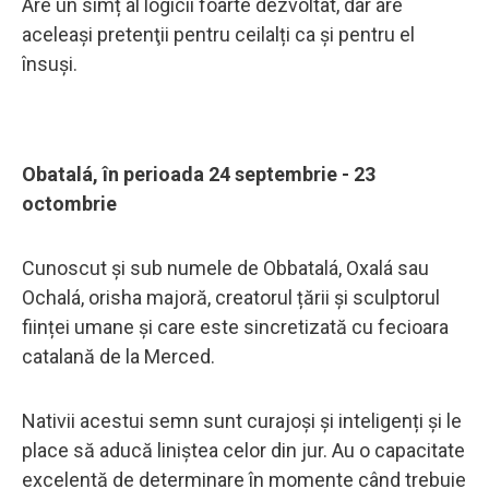
Are un simț al logicii foarte dezvoltat, dar are
aceleaşi pretenţii pentru ceilalți ca și pentru el
însuși.
Obatalá, în perioada 24 septembrie - 23
octombrie
Cunoscut și sub numele de Obbatalá, Oxalá sau
Ochalá, orisha majoră, creatorul țării și sculptorul
ființei umane și care este sincretizată cu fecioara
catalană de la Merced.
Nativii acestui semn sunt curajoși și inteligenți și le
place să aducă liniștea celor din jur. Au o capacitate
excelentă de determinare în momente când trebuie