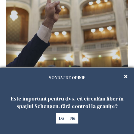
Senatul a aprobat acordul SAFE
30 IULIE 2026
SONDAJ DE OPINIE
Este important pentru dvs. că circulăm liber în
spațiul Schengen, fără control la granițe?
Da
Nu