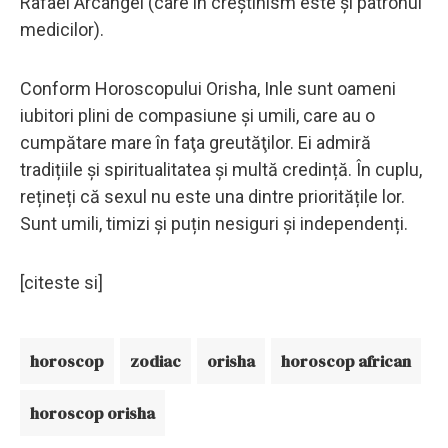
Rafael Arcángel (care în creștinism este și patronul
medicilor).
Conform Horoscopului Orisha, Inle sunt oameni
iubitori plini de compasiune și umili, care au o
cumpătare mare în faţa greutăţilor. Ei admiră
tradițiile și spiritualitatea și multă credință. În cuplu,
rețineți că sexul nu este una dintre prioritățile lor.
Sunt umili, timizi și puțin nesiguri și independenți.
[citeste si]
horoscop
zodiac
orisha
horoscop african
horoscop orisha