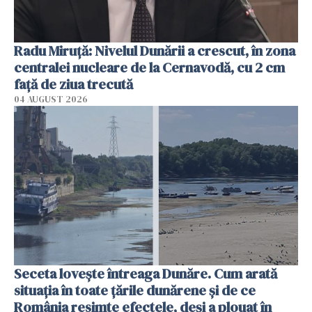
Radu Miruţă: Nivelul Dunării a crescut, în zona
centralei nucleare de la Cernavodă, cu 2 cm
faţă de ziua trecută
04 AUGUST 2026
Seceta lovește întreaga Dunăre. Cum arată
situația în toate țările dunărene și de ce
România resimte efectele, deși a plouat în