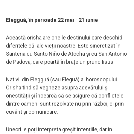
Elegguá, în perioada 22 mai - 21 iunie
Această orisha are cheile destinului care deschid
diferitele căi ale vieții noastre. Este sincretizat în
Santeria cu Santo Niño de Atocha și cu San Antonio
de Padova, care poartă în brațe un prunc Iisus.
Nativii din Elegguá (sau Eleguá) ai horoscopului
Orisha tind să vegheze asupra adevărului și
onestității și încearcă să se asigure că conflictele
dintre oameni sunt rezolvate nu prin război, ci prin
cuvânt și comunicare.
Uneori le poți interpreta greșit intențiile, dar în