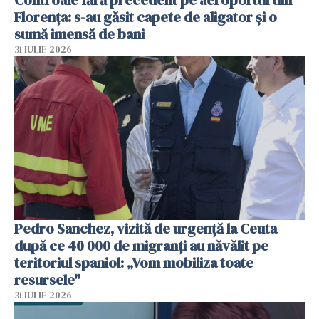
Controale fără precedent pe aeroportul din
Florența: s-au găsit capete de aligator și o
sumă imensă de bani
31 IULIE 2026
Pedro Sanchez, vizită de urgență la Ceuta
după ce 40 000 de migranți au năvălit pe
teritoriul spaniol: „Vom mobiliza toate
resursele"
31 IULIE 2026