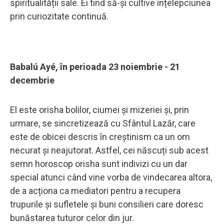
spiritualității sale. Ei tind să-și cultive înțelepciunea
prin curiozitate continuă.
Babalú Ayé, în perioada 23 noiembrie - 21
decembrie
El este orisha bolilor, ciumei și mizeriei și, prin
urmare, se sincretizează cu Sfântul Lazăr, care
este de obicei descris în creștinism ca un om
necurat și neajutorat. Astfel, cei născuți sub acest
semn horoscop orisha sunt indivizi cu un dar
special atunci când vine vorba de vindecarea altora,
de a acționa ca mediatori pentru a recupera
trupurile și sufletele și buni consilieri care doresc
bunăstarea tuturor celor din jur.