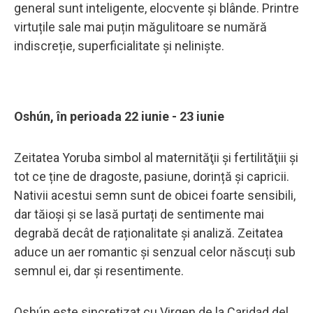
general sunt inteligente, elocvente și blânde. Printre
virtuțile sale mai puțin măgulitoare se numără
indiscreție, superficialitate și neliniște.
Oshún, în perioada 22 iunie - 23 iunie
Zeitatea Yoruba simbol al maternităţii și fertilităţiii și
tot ce ține de dragoste, pasiune, dorință și capricii.
Nativii acestui semn sunt de obicei foarte sensibili,
dar tăioşi și se lasă purtați de sentimente mai
degrabă decât de raționalitate și analiză. Zeitatea
aduce un aer romantic și senzual celor născuți sub
semnul ei, dar și resentimente.
Oshún este sincretizat cu Virgen de la Caridad del