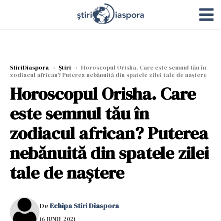
StiriDiaspora
›
Știri
›
Horoscopul Orisha. Care este semnul tău în
zodiacul african? Puterea nebănuită din spatele zilei tale de naştere
Horoscopul Orisha. Care
este semnul tău în
zodiacul african? Puterea
nebănuită din spatele zilei
tale de naştere
De
Echipa Stiri Diaspora
16 IUNIE 2021