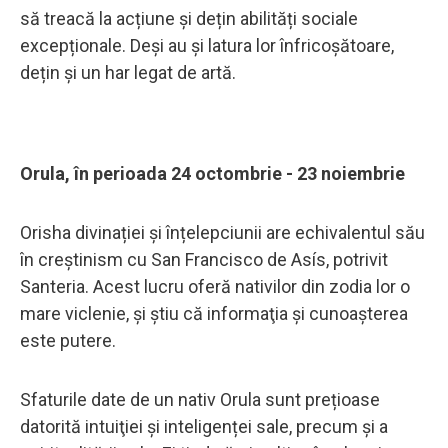
să treacă la acțiune și dețin abilități sociale
excepționale. Deși au și latura lor înfricoșătoare,
dețin și un har legat de artă.
Orula, în perioada 24 octombrie - 23 noiembrie
Orisha divinației și înțelepciunii are echivalentul său
în creștinism cu San Francisco de Asís, potrivit
Santeria. Acest lucru oferă nativilor din zodia lor o
mare viclenie, şi ştiu că informaţia şi cunoaşterea
este putere.
Sfaturile date de un nativ Orula sunt prețioase
datorită intuiţiei și inteligenței sale, precum și a