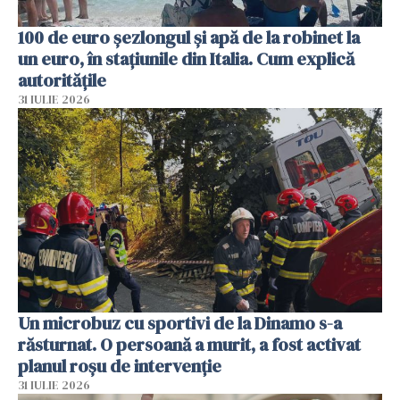
100 de euro șezlongul și apă de la robinet la
un euro, în stațiunile din Italia. Cum explică
autoritățile
31 IULIE 2026
Un microbuz cu sportivi de la Dinamo s-a
răsturnat. O persoană a murit, a fost activat
planul roșu de intervenție
31 IULIE 2026