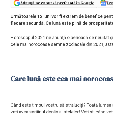
Adaugă-ne ca sursă preferată în Google
Urm
Următoarele 12 luni vor fi extrem de benefice pent
fiecare secundă. Ce lună este plină de prosperita
Horoscopul 2021 ne anunţă o perioadă de neuitat și 
cele mai norocoase semne zodiacale din 2021, asta 
Care lună este cea mai norocoas
Când este timpul vostru să străluciți? Toată lumea a
veți avea sprijinul deplin al stelelor! Veți ști când