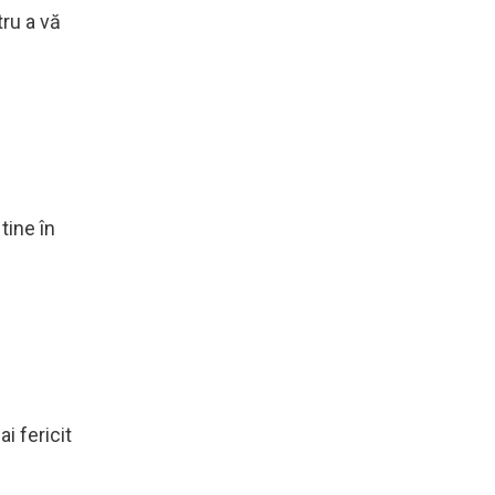
tru a vă
tine în
i fericit