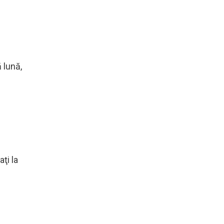
 lună,
ţi la