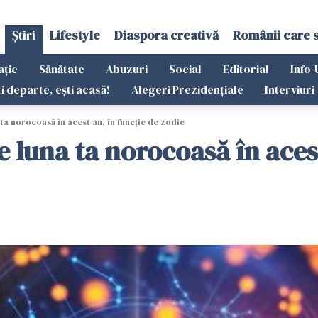
Știri
Lifestyle
Diaspora creativă
Românii care 
ație
Sănătate
Abuzuri
Social
Editorial
Info-
ti departe, ești acasă!
Alegeri Prezidențiale
Interviuri
a norocoasă în acest an, în funcţie de zodie
 luna ta norocoasă în acest