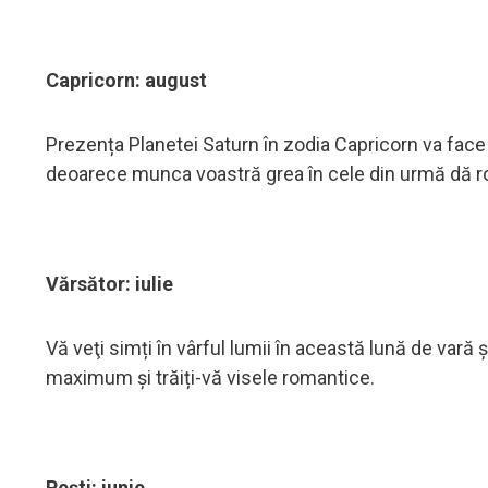
Capricorn: august
Prezența Planetei Saturn în zodia Capricorn va face t
deoarece munca voastră grea în cele din urmă dă roa
Vărsător: iulie
Vă veţi simți în vârful lumii în această lună de vară ș
maximum și trăiți-vă visele romantice.
Pești: iunie