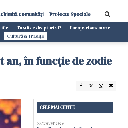
schimbă comunități
Proiecte Speciale
Utile
Tu știi ce drepturi ai?
Europarlamentare
Cultură și Tradiții
 an, în funcţie de zodie
CELE MAI CITITE
06 AUGUST 2026