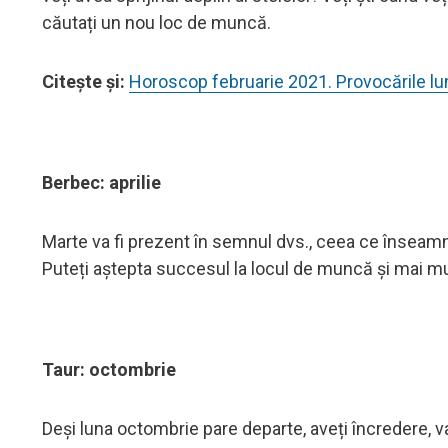
căutați un nou loc de muncă.
Citeşte şi:
Horoscop februarie 2021. Provocările lun
Berbec: aprilie
Marte va fi prezent în semnul dvs., ceea ce înseamnă
Puteți aștepta succesul la locul de muncă și mai mul
Taur: octombrie
Deși luna octombrie pare departe, aveți încredere, v