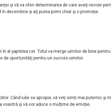
lanței și vă va oferi determinarea de care aveţi nevoie pen
 în decembrie și aţi putea primi chiar și o promoție.
te în al șaptelea cer. Totul va merge uimitor de bine pentru 
me de oportunități pentru un succes uimitor.
tor. Când iulie se apropie, vă veţi simți mai puternic și ma
a voastră şi vă vor aduce o mulțime de emoție.