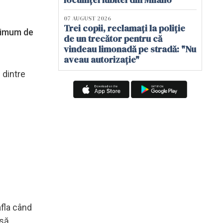
07 AUGUST 2026
Trei copii, reclamați la poliție
aximum de
de un trecător pentru că
vindeau limonadă pe stradă: "Nu
aveau autorizație"
 dintre
afla când
 să