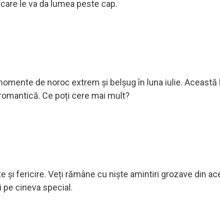
 care le va da lumea peste cap.
momente de noroc extrem și belşug în luna iulie. Această
 romantică. Ce poți cere mai mult?
 și fericire. Veți rămâne cu niște amintiri grozave din a
și pe cineva special.