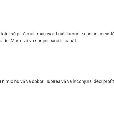
otul să pară mult mai ușor. Luați lucrurile ușor în această
de. Marte vă va sprijini până la capăt.
i nimic nu vă va doborî. Iubirea vă va înconjura; deci profita