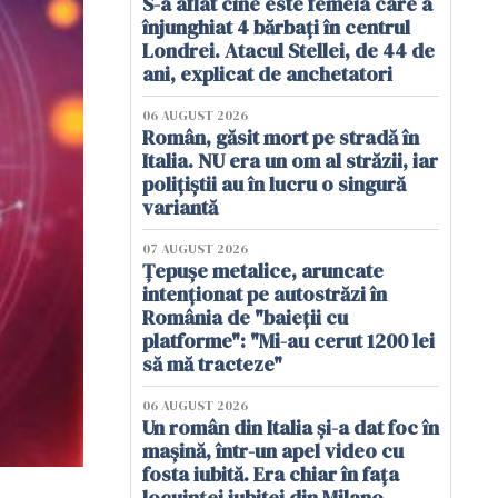
S-a aflat cine este femeia care a
înjunghiat 4 bărbați în centrul
Londrei. Atacul Stellei, de 44 de
ani, explicat de anchetatori
06 AUGUST 2026
Român, găsit mort pe stradă în
Italia. NU era un om al străzii, iar
polițiștii au în lucru o singură
variantă
07 AUGUST 2026
Țepușe metalice, aruncate
intenționat pe autostrăzi în
România de "baieții cu
platforme": "Mi-au cerut 1200 lei
să mă tracteze"
06 AUGUST 2026
Un român din Italia și-a dat foc în
mașină, într-un apel video cu
fosta iubită. Era chiar în fața
locuinței iubitei din Milano