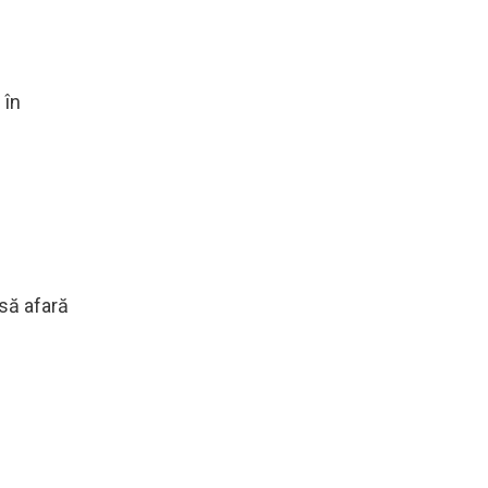
 în
asă afară