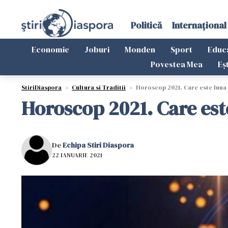
Politică
Internațional
Economie
Joburi
Monden
Sport
Educ
Povestea Mea
Eș
StiriDiaspora
›
Cultura si Traditii
›
Horoscop 2021. Care este luna t
Horoscop 2021. Care este
De
Echipa Stiri Diaspora
22 IANUARIE 2021