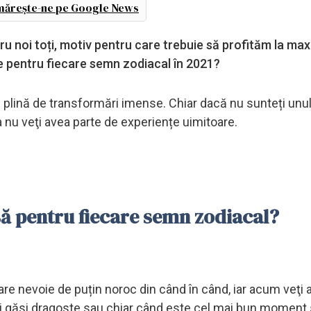
ărește-ne pe Google News
ru noi toți, motiv pentru care trebuie să profităm la m
te pentru fiecare semn zodiacal în 2021?
plină de transformări imense. Chiar dacă nu sunteți unul
nu veţi avea parte de experiențe uimitoare.
ă pentru fiecare semn zodiacal?
re nevoie de puțin noroc din când în când, iar acum veţi 
 veți găsi dragoste sau chiar când este cel mai bun moment