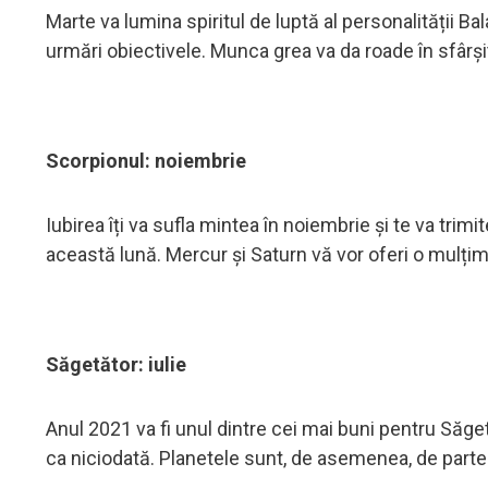
Marte va lumina spiritul de luptă al personalității Ba
urmări obiectivele. Munca grea va da roade în sfârșit
Scorpionul: noiembrie
Iubirea îți va sufla mintea în noiembrie și te va trimi
această lună. Mercur și Saturn vă vor oferi o mulți
Săgetător: iulie
Anul 2021 va fi unul dintre cei mai buni pentru Săgetă
ca niciodată. Planetele sunt, de asemenea, de parte