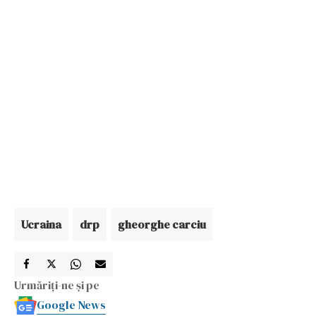
Ucraina
drp
gheorghe carciu
Urmăriți-ne și pe
Google News