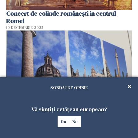
Concert de colinde româneşti în centrul
Romei
10 DECEMBRIE 2025
SONDAJ DE OPINIE
Expoziția "Viziuni Dacice" inaugurată la Roma:
Vă simțiți cetățean european?
dialog milenar dintre Italia și România
04 DECEMBRIE 2025
Da
Nu