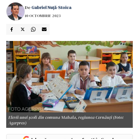
De
Gabriel Nuță-Stoica
10 OCTOMBRIE 2023
Elevii unei școli din comuna Mahala, regiunea Cernăuți (Foto:
Agerpres)