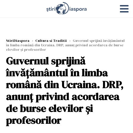
StiriDiaspora
›
Cultura si Traditii
›
Guvernul sprijină învățământul
în limba română din Ucraina. DRP, anunț privind acordarea de burse
elevilor și profesorilor
Guvernul sprijină
învățământul în limba
română din Ucraina. DRP,
anunț privind acordarea
de burse elevilor și
profesorilor