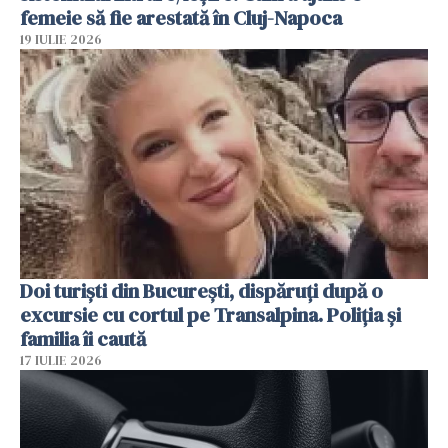
femeie să fie arestată în Cluj-Napoca
19 IULIE 2026
Doi turiști din București, dispăruți după o
excursie cu cortul pe Transalpina. Poliția și
familia îi caută
17 IULIE 2026