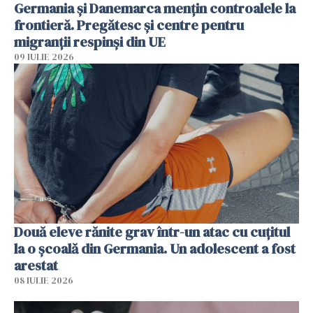
Germania și Danemarca mențin controalele la
frontieră. Pregătesc și centre pentru
migranții respinși din UE
09 IULIE 2026
Două eleve rănite grav într-un atac cu cuțitul
la o școală din Germania. Un adolescent a fost
arestat
08 IULIE 2026