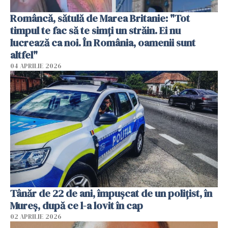
Româncă, sătulă de Marea Britanie: "Tot
timpul te fac să te simți un străin. Ei nu
lucrează ca noi. În România, oamenii sunt
altfel"
04 APRILIE 2026
Tânăr de 22 de ani, împușcat de un polițist, în
Mureș, după ce l-a lovit în cap
02 APRILIE 2026