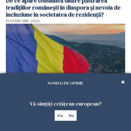
De ce apare tensiunea dintre păstrarea
tradițiilor românești în diaspora și nevoia de
incluziune în societatea de rezidență?
19 FEBRUARIE 2026
SONDAJ DE OPINIE
De ce „uitarea de sine” devine un risc real
pentru românii din diaspora, chiar când viața
Vă simțiți cetățean european?
pare aranjată pe hârtie?
18 FEBRUARIE 2026
Da
Nu