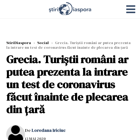
StiriDiaspora
›
Social
›
Grecia. Turiştii români ar putea prezenta
la intrare un test de coronavirus făcut înainte de plecarea din ţară
Grecia. Turiştii români ar
putea prezenta la intrare
un test de coronavirus
făcut înainte de plecarea
din ţară
De
Loredana Iriciuc
13 MAI 2020