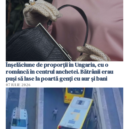
Înșelăciune de proporții în Ungaria, cu o
româncă în centrul anchetei. Bătrânii erau
puși să lase la poartă genți cu aur și bani
07 IULIE 2026