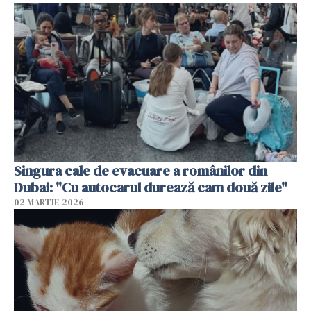
Singura cale de evacuare a românilor din
Dubai: "Cu autocarul durează cam două zile"
02 MARTIE 2026