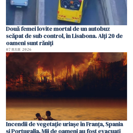
Două femei lovite mortal de un autobuz
scăpat de sub control, în Lisabona. Alți 20 de
oameni sunt răniți
07 IULIE 2026
Incendii de vegetație uriașe în Franța, Spania
și Portugalia. Mii de oameni au fost evacuați