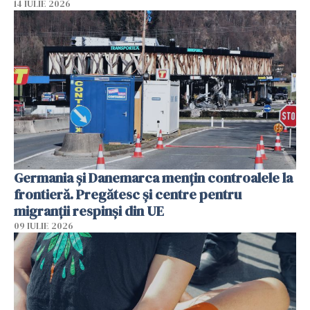
14 IULIE 2026
Germania și Danemarca mențin controalele la
frontieră. Pregătesc și centre pentru
migranții respinși din UE
09 IULIE 2026