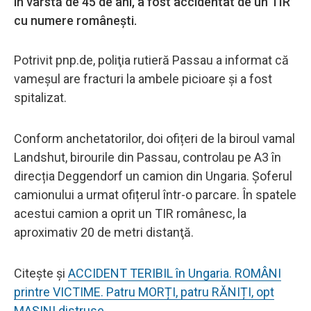
în vârstă de 45 de ani, a fost accidentat de un TIR
cu numere românești.
Potrivit pnp.de, poliţia rutieră Passau a informat că
vameşul are fracturi la ambele picioare și a fost
spitalizat.
Conform anchetatorilor, doi ofițeri de la biroul vamal
Landshut, birourile din Passau, controlau pe A3 în
direcția Deggendorf un camion din Ungaria. Șoferul
camionului a urmat ofițerul într-o parcare. În spatele
acestui camion a oprit un TIR românesc, la
aproximativ 20 de metri distanţă.
Citește și
ACCIDENT TERIBIL în Ungaria. ROMÂNI
printre VICTIME. Patru MORȚI, patru RĂNIȚI, opt
MAȘINI distruse