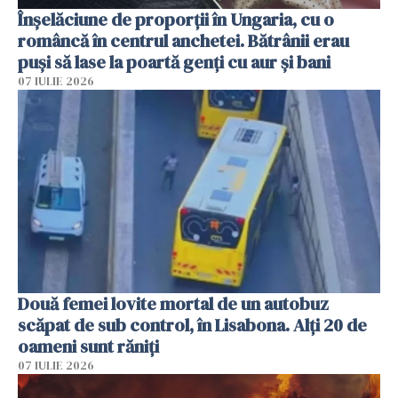
Înșelăciune de proporții în Ungaria, cu o
româncă în centrul anchetei. Bătrânii erau
puși să lase la poartă genți cu aur și bani
07 IULIE 2026
Două femei lovite mortal de un autobuz
scăpat de sub control, în Lisabona. Alți 20 de
oameni sunt răniți
07 IULIE 2026