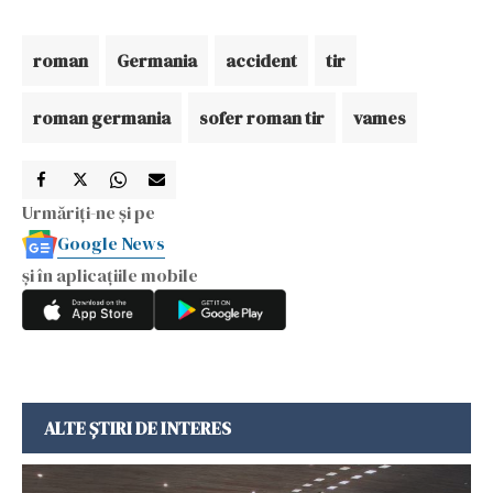
roman
Germania
accident
tir
roman germania
sofer roman tir
vames
Urmăriți-ne și pe
Google News
și în aplicațiile mobile
ALTE ȘTIRI DE INTERES