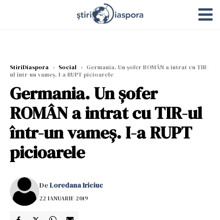
StiriDiaspora
›
Social
›
Germania. Un șofer ROMÂN a intrat cu TIR-
ul într-un vameș. I-a RUPT picioarele
Germania. Un șofer
ROMÂN a intrat cu TIR-ul
într-un vameș. I-a RUPT
picioarele
De
Loredana Iriciuc
22 IANUARIE 2019