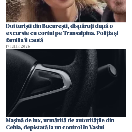
Doi turiști din București, dispăruți după o
excursie cu cortul pe Transalpina. Poliția și
familia îi caută
17 IULIE 2026
Mașină de lux, urmărită de autoritățile din
Cehia, depistată la un control în Vaslui