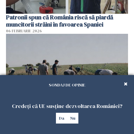
Patronii spun că România riscă să piardă
muncitorii străini în favoarea Spaniei
06 FEBRUARIE 2026
SONDAJ DE OPINIE
Muncitori români exploatați de clanul „Muti”
Credeți că UE susține dezvoltarea României?
în Spania: 17 arestări în urma unui raid al
Da
Nu
poliției
04 FEBRUARIE 2026