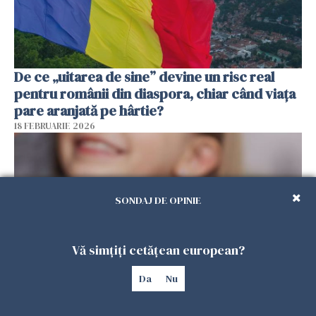
De ce „uitarea de sine” devine un risc real
pentru românii din diaspora, chiar când viața
pare aranjată pe hârtie?
18 FEBRUARIE 2026
SONDAJ DE OPINIE
Vă simțiți cetățean european?
Da
Nu
Alocație universală pentru copii în Spania.