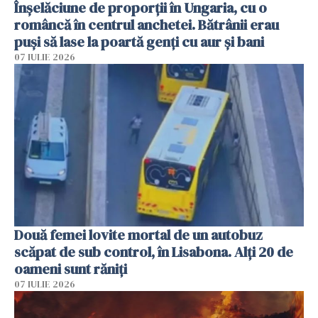
Înșelăciune de proporții în Ungaria, cu o
româncă în centrul anchetei. Bătrânii erau
puși să lase la poartă genți cu aur și bani
07 IULIE 2026
Două femei lovite mortal de un autobuz
scăpat de sub control, în Lisabona. Alți 20 de
oameni sunt răniți
07 IULIE 2026