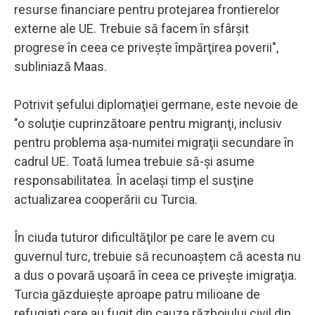
resurse financiare pentru protejarea frontierelor
externe ale UE. Trebuie să facem în sfârşit
progrese în ceea ce priveşte împărţirea poverii",
subliniază Maas.
Potrivit şefului diplomaţiei germane, este nevoie de
"o soluţie cuprinzătoare pentru migranţi, inclusiv
pentru problema aşa-numitei migraţii secundare în
cadrul UE. Toată lumea trebuie să-şi asume
responsabilitatea. În acelaşi timp el susţine
actualizarea cooperării cu Turcia.
În ciuda tuturor dificultăţilor pe care le avem cu
guvernul turc, trebuie să recunoaştem că acesta nu
a dus o povară uşoară în ceea ce priveşte imigraţia.
Turcia găzduieşte aproape patru milioane de
refugiaţi care au fugit din cauza războiului civil din