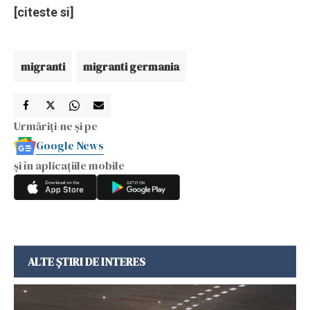
[citeste si]
migranti
migranti germania
Urmăriți-ne și pe
Google News
și în aplicațiile mobile
ALTE ȘTIRI DE INTERES