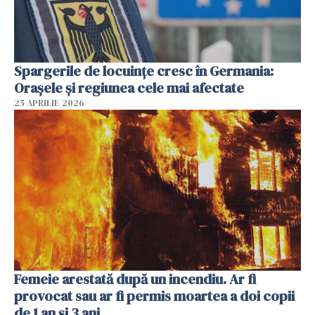
Spargerile de locuințe cresc în Germania:
Orașele și regiunea cele mai afectate
25 APRILIE 2026
Femeie arestată după un incendiu. Ar fi
provocat sau ar fi permis moartea a doi copii
de 1 an și 3 ani