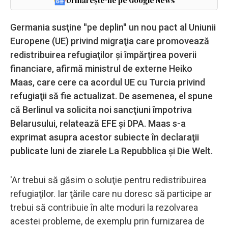
Urmărește-ne pe Google News
Germania susţine ''pe deplin'' un nou pact al Uniunii
Europene (UE) privind migraţia care promovează
redistribuirea refugiaţilor şi împărţirea poverii
financiare, afirmă ministrul de externe Heiko
Maas, care cere ca acordul UE cu Turcia privind
refugiaţii să fie actualizat. De asemenea, el spune
că Berlinul va solicita noi sancţiuni împotriva
Belarusului, relatează EFE şi DPA. Maas s-a
exprimat asupra acestor subiecte în declaraţii
publicate luni de ziarele La Repubblica şi Die Welt.
'Ar trebui să găsim o soluţie pentru redistribuirea
refugiaţilor. Iar ţările care nu doresc să participe ar
trebui să contribuie în alte moduri la rezolvarea
acestei probleme, de exemplu prin furnizarea de