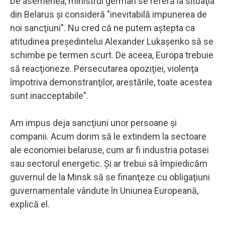
De asemenea, ministrul german se referă la situaţia
din Belarus şi consideră "inevitabilă impunerea de
noi sancţiuni". Nu cred că ne putem aştepta ca
atitudinea preşedintelui Alexander Lukaşenko să se
schimbe pe termen scurt. De aceea, Europa trebuie
să reacţioneze. Persecutarea opoziţiei, violenţa
împotriva demonstranţilor, arestările, toate acestea
sunt inacceptabile".
Am impus deja sancţiuni unor persoane şi
companii. Acum dorim să le extindem la sectoare
ale economiei belaruse, cum ar fi industria potasei
sau sectorul energetic. Şi ar trebui să împiedicăm
guvernul de la Minsk să se finanţeze cu obligaţiuni
guvernamentale vândute în Uniunea Europeană,
explică el.