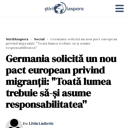
StiriDiaspora
›
Social
›
Germania solicită un nou pact european
privind migranții: "Toată lumea trebuie să-şi asume
responsabilitatea''
Germania solicită un nou
pact european privind
migranții: "Toată lumea
trebuie să-şi asume
responsabilitatea''
De
Liviu Ludovic