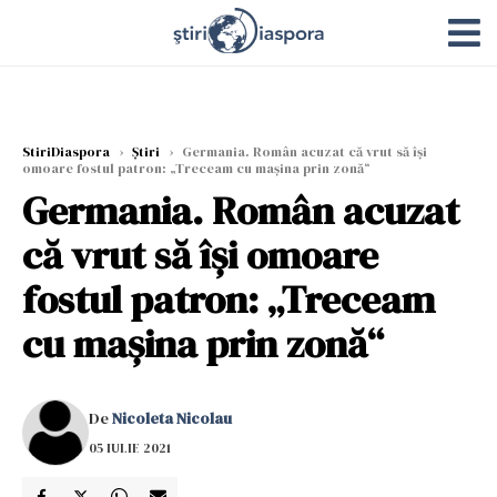
StiriDiaspora
›
Știri
›
Germania. Român acuzat că vrut să își
omoare fostul patron: „Treceam cu mașina prin zonă“
Germania. Român acuzat
că vrut să își omoare
fostul patron: „Treceam
cu mașina prin zonă“
De
Nicoleta Nicolau
05 IULIE 2021