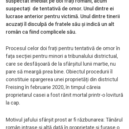
suspectat imediat pe doi frați români, acum
suspectați de tentativă de omor. Unul dintre ei
lucrase anterior pentru victimă. Unul dintre tinerii
acuzați îl disculpă de fratele său și indică un alt
român ca fiind complicele său.
Procesul celor doi frați pentru tentativă de omor în
fața secției pentru minori a tribunalului districtual,
care se desfășoară de la sfârșitul lunii martie, nu
pare să meargă prea bine. Obiectul procedurii îl
constituie spargerea unei proprietăți din districtul
Freising în februarie 2020, în timpul căreia
proprietarul casei a fost rănit mortal printr-o lovitură
la cap.
Motivul jafului sfârșit prost ar fi răzbunarea: Tânărul
român intrase și altă dată în proprietate și furase o