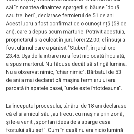
săi în noaptea dinaintea spargerii și băuse "două
sau trei beri", declarase fermierul de 51 de ani.
Acest lucru a fost confirmat de o cunoștință (53 de
ani), care a depus acum mărturie. Potrivit acestuia,
proprietarul s-a culcat în jurul orei 22.00; el însuși a
fost ultimul care a părăsit "Stüberl", în jurul orei
23.45. Ușa de la intrare nu a fost niciodată încuiată,
a spus martorul. Nu făcuse decât să stingă lumina.
Nu a observat nimic, "chiar nimic". Bărbatul de 53
de ani a mai declarat că mașina fermierului era
parcată în spatele casei, "unde este întotdeauna".
La începutul procesului, tânărul de 18 ani declarase
că el și amicul său „au trecut cu mașina prin zonă„
și le-a venit „spontan ideea de a sparge casa
fostului său șef“. Cum în casă nu era nicio lumină