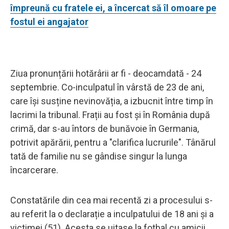
împreună cu fratele ei, a încercat să îl omoare pe
fostul ei angajator
Ziua pronunțării hotărârii ar fi - deocamdată - 24
septembrie. Co-inculpatul în vârstă de 23 de ani,
care își susține nevinovăția, a izbucnit între timp în
lacrimi la tribunal. Frații au fost și în România după
crimă, dar s-au întors de bunăvoie în Germania,
potrivit apărării, pentru a "clarifica lucrurile". Tânărul
tată de familie nu se gândise singur la lunga
încarcerare.
Constatările din cea mai recentă zi a procesului s-
au referit la o declarație a inculpatului de 18 ani și a
victimei (51). Acesta se uitase la fotbal cu amicii