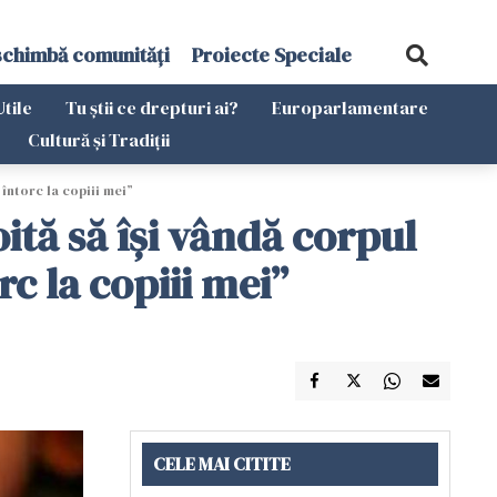
schimbă comunități
Proiecte Speciale
Utile
Tu știi ce drepturi ai?
Europarlamentare
Cultură și Tradiții
întorc la copiii mei”
tă să își vândă corpul
rc la copiii mei”
CELE MAI CITITE