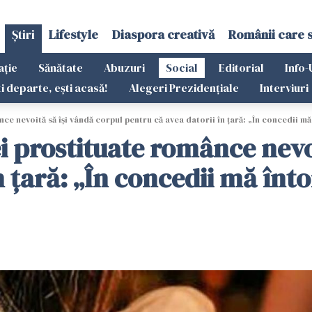
Știri
Lifestyle
Diaspora creativă
Românii care 
ație
Sănătate
Abuzuri
Social
Editorial
Info-
ti departe, ești acasă!
Alegeri Prezidențiale
Interviuri
 nevoită să își vândă corpul pentru că avea datorii în țară: „În concedii mă 
 prostituate românce nevoi
 țară: „În concedii mă înto