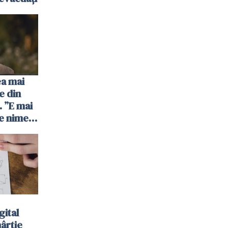
ea mai
e din
 ”E mai
e nimeni
”
gital
hârtie