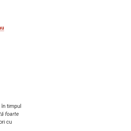
au
 în timpul
tă foarte
ori cu