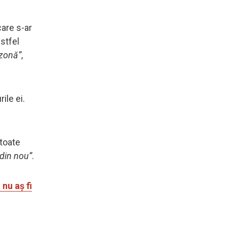
are s-ar
astfel
 zonă”
,
ile ei.
 toate
 din nou”
.
nu aș fi