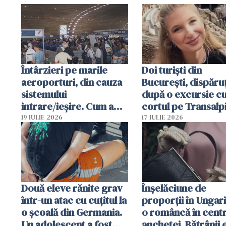
Întârzieri pe marile
Doi turiști din
aeroporturi, din cauza
București, dispăruț
sistemului
după o excursie c
intrare/ieșire. Cum a
cortul pe Transalp
ajuns o femeie să fie
Poliția și familia îi 
19 IULIE 2026
17 IULIE 2026
arestată în Cluj-Napoca
Două eleve rănite grav
Înșelăciune de
într-un atac cu cuțitul la
proporții în Ungari
o școală din Germania.
o româncă în centr
Un adolescent a fost
anchetei. Bătrânii 