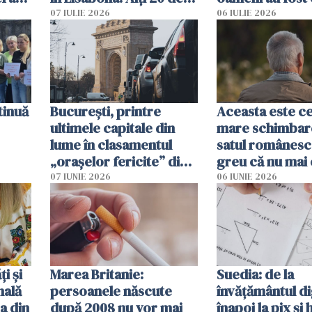
tă
oameni sunt răniți
07 IULIE 2026
06 IULIE 2026
tinuă
București, printre
Aceasta este c
ultimele capitale din
mare schimbar
lume în clasamentul
satul românesc.
„orașelor fericite” din
greu că nu mai 
2026
pe-aici, prin jur
07 IUNIE 2026
06 IUNIE 2026
ți și
Marea Britanie:
Suedia: de la
nală
persoanele născute
învățământul di
a din
după 2008 nu vor mai
înapoi la pix și 