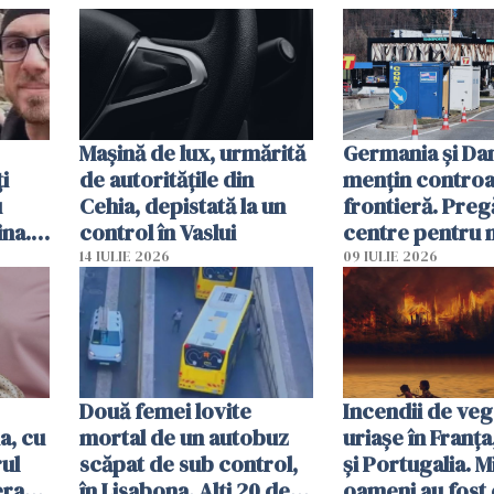
Mașină de lux, urmărită
Germania și D
i
de autoritățile din
mențin controal
u
Cehia, depistată la un
frontieră. Preg
ina.
control în Vaslui
centre pentru m
caută
respinși din UE
14 IULIE 2026
09 IULIE 2026
Două femei lovite
Incendii de veg
a, cu
mortal de un autobuz
uriașe în Franța
ul
scăpat de sub control,
și Portugalia. M
erau
în Lisabona. Alți 20 de
oameni au fost 