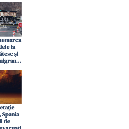
anemarca
ele la
ătesc și
igranții
etație
, Spania
ii de
evacuați