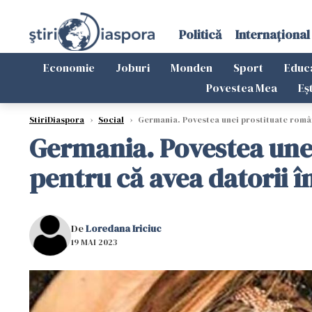
Politică
Internațional
Economie
Joburi
Monden
Sport
Educ
Povestea Mea
Eș
StiriDiaspora
›
Social
›
Germania. Povestea unei prostituate românce
Germania. Povestea unei
pentru că avea datorii în
De
Loredana Iriciuc
19 MAI 2023