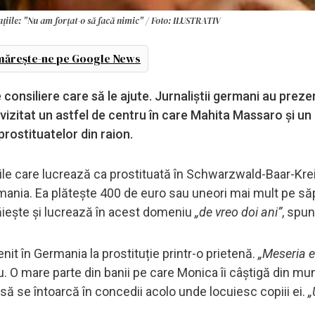
țiile: "Nu am forțat-o să facă nimic" / Foto: ILUSTRATIV
ărește-ne pe Google News
consiliere care să le ajute. Jurnaliștii germani au preze
izitat un astfel de centru în care Mahita Massaro și un
 prostituatelor din raion.
eile care lucrează ca prostituată în Schwarzwald-Baar-Krei
rmania. Ea plătește 400 de euro sau uneori mai mult pe 
ăiește și lucrează în acest domeniu
„de vreo doi ani”
, spun
enit în Germania la prostituție printr-o prietenă.
„Meseria e
u. O mare parte din banii pe care Monica îi câștigă din mu
să se întoarcă în concedii acolo unde locuiesc copiii ei.
„