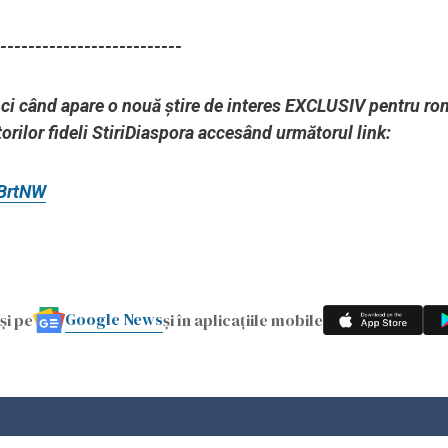
--------------------------
unci când apare o nouă știre de interes EXCLUSIV pentru ro
orilor fideli StiriDiaspora accesând următorul link:
ZBrtNW
Google News
și pe
și în aplicațiile mobile