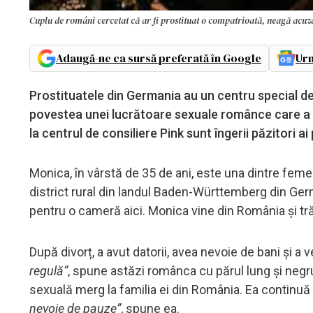
Cuplu de români cercetat că ar fi prostituat o compatrioată, neagă acuza
Adaugă-ne ca sursă preferată în Google
Urm
Prostituatele din Germania au un centru special de 
povestea unei lucrătoare sexuale românce care a v
la centrul de consiliere Pink sunt îngerii păzitori ai
Monica, în vârstă de 35 de ani, este una dintre fem
district rural din landul Baden-Württemberg din Ge
pentru o cameră aici. Monica vine din România și tr
După divorț, a avut datorii, avea nevoie de bani și a v
regulă”
, spune astăzi românca cu părul lung și negr
sexuală merg la familia ei din România. Ea continuă 
nevoie de pauze”
, spune ea.