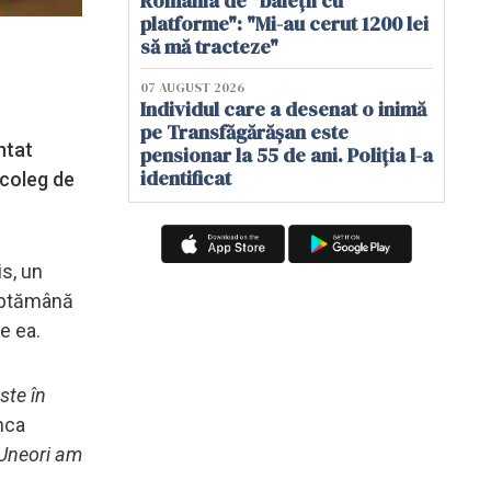
România de "baieții cu
platforme": "Mi-au cerut 1200 lei
să mă tracteze"
07 AUGUST 2026
Individul care a desenat o inimă
pe Transfăgărășan este
ntat
pensionar la 55 de ani. Poliția l-a
identificat
 coleg de
s, un
săptămână
e ea.
ste în
nca
Uneori am