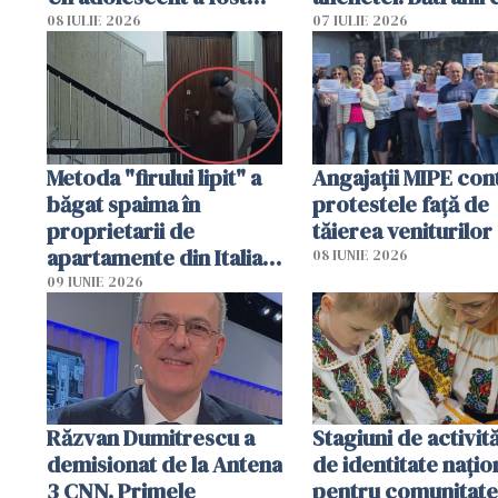
arestat
puși să lase la poar
08 IULIE 2026
07 IULIE 2026
genți cu aur și bani
Metoda "firului lipit" a
Angajaţii MIPE con
băgat spaima în
protestele faţă de
proprietarii de
tăierea veniturilor
apartamente din Italia.
08 IUNIE 2026
Poliția, sesizată
09 IUNIE 2026
Răzvan Dumitrescu a
Stagiuni de activită
demisionat de la Antena
de identitate națio
3 CNN. Primele
pentru comunitate