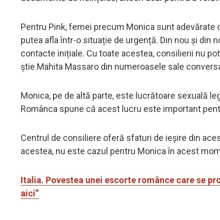
Pentru Pink, femei precum Monica sunt adevărate ca
putea afla într-o situație de urgență. Din nou și din n
contacte inițiale. Cu toate acestea, consilierii nu po
știe Mahita Massaro din numeroasele sale conversați
Monica, pe de altă parte, este lucrătoare sexuală lega
Românca spune că acest lucru este important pent
Centrul de consiliere oferă sfaturi de ieșire din ace
acestea, nu este cazul pentru Monica în acest mo
Italia. Povestea unei escorte românce care se pro
aici”