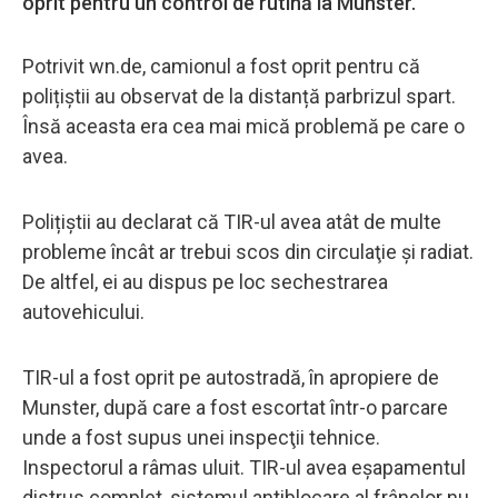
oprit pentru un control de rutină la Munster.
Potrivit wn.de, camionul a fost oprit pentru că
polițiștii au observat de la distanță parbrizul spart.
Însă aceasta era cea mai mică problemă pe care o
avea.
Polițiștii au declarat că TIR-ul avea atât de multe
probleme încât ar trebui scos din circulaţie şi radiat.
De altfel, ei au dispus pe loc sechestrarea
autovehicului.
TIR-ul a fost oprit pe autostradă, în apropiere de
Munster, după care a fost escortat într-o parcare
unde a fost supus unei inspecţii tehnice.
Inspectorul a râmas uluit. TIR-ul avea eşapamentul
distrus complet, sistemul antiblocare al frânelor nu