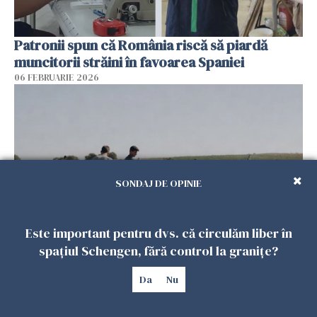
Patronii spun că România riscă să piardă
muncitorii străini în favoarea Spaniei
06 FEBRUARIE 2026
SONDAJ DE OPINIE
Este important pentru dvs. că circulăm liber în
spațiul Schengen, fără control la granițe?
Muncitori români exploatați de clanul „Muti”
în Spania: 17 arestări în urma unui raid al
Da
Nu
poliției
04 FEBRUARIE 2026