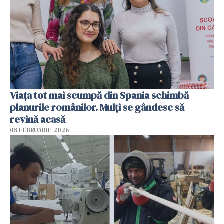
Viața tot mai scumpă din Spania schimbă
planurile românilor. Mulți se gândesc să
revină acasă
08 FEBRUARIE 2026