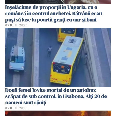
Înșelăciune de proporții în Ungaria, cu o
româncă în centrul anchetei. Bătrânii erau
puși să lase la poartă genți cu aur și bani
07 IULIE 2026
Două femei lovite mortal de un autobuz
scăpat de sub control, în Lisabona. Alți 20 de
oameni sunt răniți
07 IULIE 2026