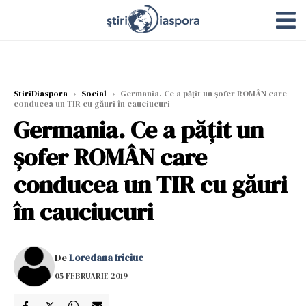
StiriDiaspora
›
Social
›
Germania. Ce a pățit un șofer ROMÂN care
conducea un TIR cu găuri în cauciucuri
Germania. Ce a pățit un
șofer ROMÂN care
conducea un TIR cu găuri
în cauciucuri
De
Loredana Iriciuc
05 FEBRUARIE 2019