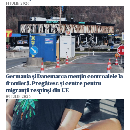
14 IULIE 2026
Germania și Danemarca mențin controalele la
frontieră. Pregătesc și centre pentru
migranții respinși din UE
09 IULIE 2026