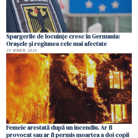
Spargerile de locuințe cresc în Germania:
Orașele și regiunea cele mai afectate
25 APRILIE 2026
Femeie arestată după un incendiu. Ar fi
provocat sau ar fi permis moartea a doi copii