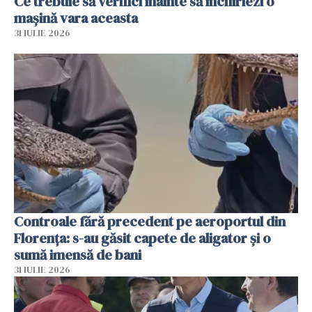
Ce trebuie să verifici înainte să închiriezi o
mașină vara aceasta
31 IULIE 2026
Controale fără precedent pe aeroportul din
Florența: s-au găsit capete de aligator și o
sumă imensă de bani
31 IULIE 2026