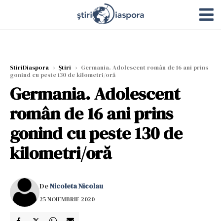
StiriDiaspora
›
Știri
›
Germania. Adolescent român de 16 ani prins
gonind cu peste 130 de kilometri/oră
Germania. Adolescent
român de 16 ani prins
gonind cu peste 130 de
kilometri/oră
De
Nicoleta Nicolau
25 NOIEMBRIE 2020