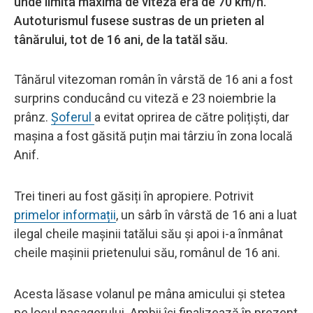
unde limita maximă de viteză era de 70 km/h.
Autoturismul fusese sustras de un prieten al
tânărului, tot de 16 ani, de la tatăl său.
Tânărul vitezoman român în vârstă de 16 ani a fost
surprins conducând cu viteză e 23 noiembrie la
prânz.
Șoferul
a evitat oprirea de către polițiști, dar
mașina a fost găsită puțin mai târziu în zona locală
Anif.
Trei tineri au fost găsiți în apropiere. Potrivit
primelor informații
, un sârb în vârstă de 16 ani a luat
ilegal cheile mașinii tatălui său și apoi i-a înmânat
cheile mașinii prietenului său, românul de 16 ani.
Acesta lăsase volanul pe mâna amicului și stetea
pe locul pasagerului. Ambii își finalizează în prezent