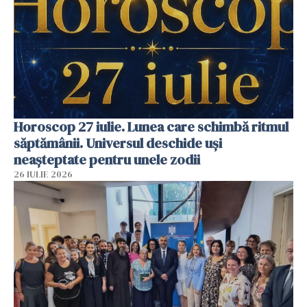
Horoscop 27 iulie. Lunea care schimbă ritmul
săptămânii. Universul deschide uși
neașteptate pentru unele zodii
26 IULIE 2026