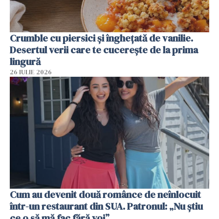
Crumble cu piersici și înghețată de vanilie.
Desertul verii care te cucerește de la prima
lingură
26 IULIE 2026
Cum au devenit două românce de neînlocuit
într-un restaurant din SUA. Patronul: „Nu știu
ce o să mă fac fără voi”