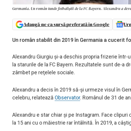
Germania. Un român tunde fotbaliştii de la FC Bayern. Alexandru a deve
Adaugă-ne ca sursă preferată în Google
Urm
Un român stabilit din 2019 în Germania a cucerit fot
Alexandru Giurgiu şi-a deschis propria frizerie într-
la starurile de la FC Bayern. Rezultatele sunt de-a
zâmbet pe reţelele sociale.
Alexandru a decis în 2019 să-şi urmeze visul în Germa
celebru, relatează
Observator
. Românul de 31 de ani
Alexandru e star chiar şi pe Instagram. Face clipuri 
la 15 ani cu o măiestrie rar întâlnită. În 2019, a câşt