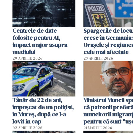
Centrele de date
Spargerile de locu
folosite pentru AI,
cresc în Germania:
impact major asupra
Orașele și regiune
mediului
cele mai afectate
29 APRILIE 2026
25 APRILIE 2026
Tânăr de 22 de ani,
Ministrul Muncii s
împușcat de un polițist,
că patronii prefer
în Mureș, după ce l-a
muncitorii migranț
lovit în cap
pentru că sunt "uş
dispensabili"
02 APRILIE 2026
21 MARTIE 2026