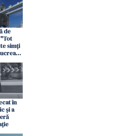
ă de
 "Tot
 te simți
 lucrează
nia,
fel"
cat în
c și a
jeră
ație