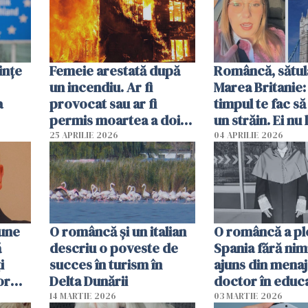
ințe
Femeie arestată după
Româncă, sătul
un incendiu. Ar fi
Marea Britanie:
a
provocat sau ar fi
timpul te fac să
permis moartea a doi
un străin. Ei nu
copii de 1 an și 3 ani
ca noi. În Româ
25 APRILIE 2026
04 APRILIE 2026
oamenii sunt alt
pune
O româncă și un italian
O româncă a ple
ă
descriu o poveste de
Spania fără nimi
i
succes în turism în
ajuns din mena
or
Delta Dunării
doctor în educ
14 MARTIE 2026
03 MARTIE 2026