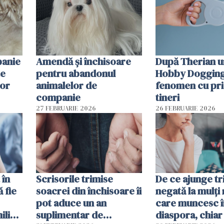
panie
Amendă și închisoare
După Therian 
te
pentru abandonul
Hobby Dogging,
lor
animalelor de
fenomen cu pri
companie
tineri
27 FEBRUARIE 2026
26 FEBRUARIE 2026
 în
Scrisorile trimise
De ce ajunge tr
ă fie
soacrei din închisoare îi
negată la mulți
pot aduce un an
care muncesc î
liști
suplimentar de
diaspora, chiar