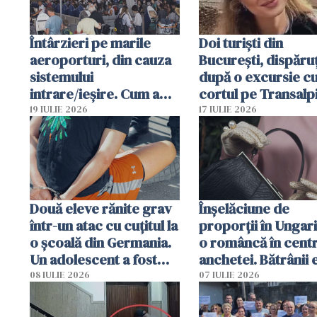
Întârzieri pe marile
Doi turiști din
aeroporturi, din cauza
București, dispăruț
sistemului
după o excursie c
intrare/ieșire. Cum a
cortul pe Transalp
ajuns o femeie să fie
Poliția și familia îi 
19 IULIE 2026
17 IULIE 2026
arestată în Cluj-Napoca
Două eleve rănite grav
Înșelăciune de
într-un atac cu cuțitul la
proporții în Ungari
o școală din Germania.
o româncă în centr
Un adolescent a fost
anchetei. Bătrânii 
arestat
puși să lase la poar
08 IULIE 2026
07 IULIE 2026
genți cu aur și bani