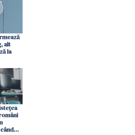
urmează
 alt
ză la
istețea
 români
n
 când