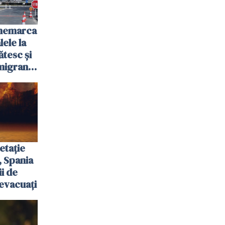
anemarca
ele la
ătesc și
igranții
etație
, Spania
ii de
evacuați