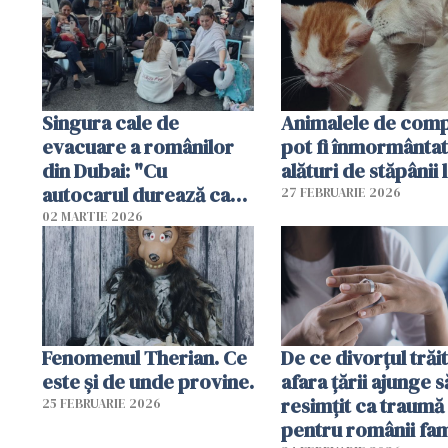
Singura cale de
Animalele de com
evacuare a românilor
pot fi înmormânta
din Dubai: "Cu
alături de stăpânii 
autocarul durează cam
27 FEBRUARIE 2026
două zile"
02 MARTIE 2026
Fenomenul Therian. Ce
De ce divorțul trăit
este și de unde provine.
afara țării ajunge s
resimțit ca traumă
25 FEBRUARIE 2026
pentru românii fami