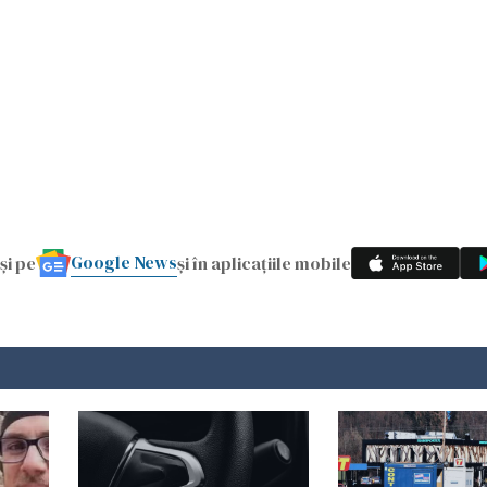
Google News
și pe
și în aplicațiile mobile