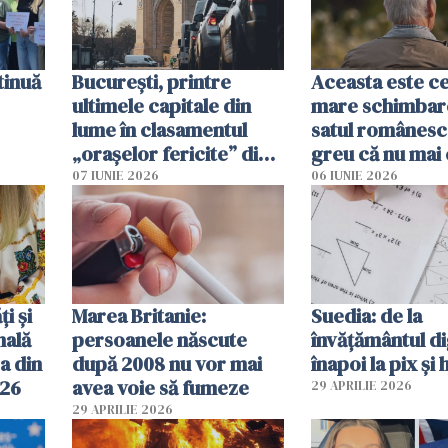
tinuă
București, printre
Aceasta este c
ultimele capitale din
mare schimbar
lume în clasamentul
satul românesc.
„orașelor fericite” din
greu că nu mai 
2026
pe-aici, prin jur
07 IUNIE 2026
06 IUNIE 2026
ți și
Marea Britanie:
Suedia: de la
nală
persoanele născute
învățământul di
a din
după 2008 nu vor mai
înapoi la pix și 
026
avea voie să fumeze
29 APRILIE 2026
29 APRILIE 2026