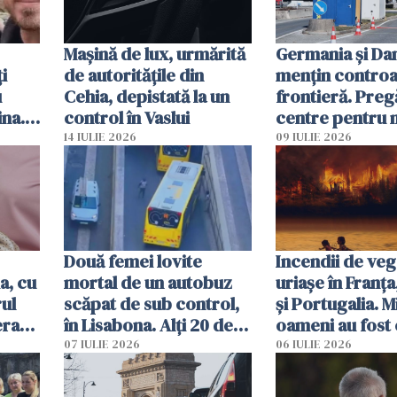
Mașină de lux, urmărită
Germania și D
i
de autoritățile din
mențin controal
u
Cehia, depistată la un
frontieră. Preg
ina.
control în Vaslui
centre pentru m
caută
respinși din UE
14 IULIE 2026
09 IULIE 2026
Două femei lovite
Incendii de veg
a, cu
mortal de un autobuz
uriașe în Franța
ul
scăpat de sub control,
și Portugalia. M
erau
în Lisabona. Alți 20 de
oameni au fost 
tă
oameni sunt răniți
07 IULIE 2026
06 IULIE 2026