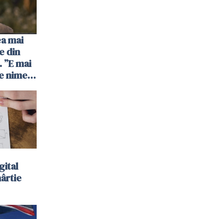
ea mai
e din
 ”E mai
e nimeni
”
gital
hârtie