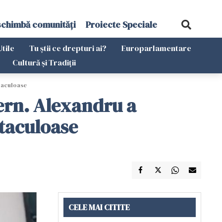
schimbă comunități
Proiecte Speciale
Utile
Tu știi ce drepturi ai?
Europarlamentare
Cultură și Tradiții
ctaculoase
ern. Alexandru a
ctaculoase
CELE MAI CITITE