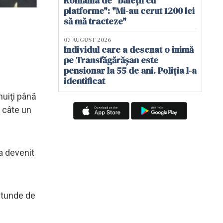
România de "baieții cu
platforme": "Mi-au cerut 1200 lei
să mă tracteze"
07 AUGUST 2026
Individul care a desenat o inimă
pe Transfăgărășan este
pensionar la 55 de ani. Poliția l-a
identificat
nuiţi până
u câte un
 a devenit
l tunde de