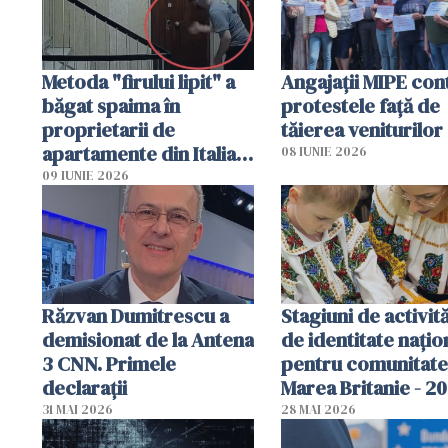
Metoda "firului lipit" a
Angajaţii MIPE con
băgat spaima în
protestele faţă de
proprietarii de
tăierea veniturilor
apartamente din Italia.
08 IUNIE 2026
Poliția, sesizată
09 IUNIE 2026
Răzvan Dumitrescu a
Stagiuni de activită
demisionat de la Antena
de identitate națio
3 CNN. Primele
pentru comunitate
declarații
Marea Britanie - 2
31 MAI 2026
28 MAI 2026