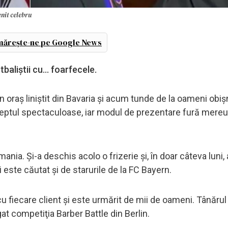
nit celebru
ărește-ne pe Google News
baliştii cu... foarfecele.
un oraş liniştit din Bavaria şi acum tunde de la oameni obiş
 dreptul spectaculoase, iar modul de prezentare fură mere
nia. Şi-a deschis acolo o frizerie şi, în doar câteva luni,
 este căutat şi de starurile de la FC Bayern.
cu fiecare client şi este urmărit de mii de oameni. Tânăru
igat competiţia Barber Battle din Berlin.