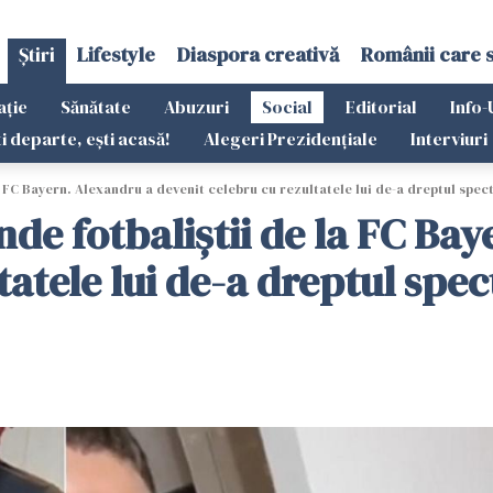
Știri
Lifestyle
Diaspora creativă
Românii care 
ație
Sănătate
Abuzuri
Social
Editorial
Info-
ti departe, ești acasă!
Alegeri Prezidențiale
Interviuri
 FC Bayern. Alexandru a devenit celebru cu rezultatele lui de-a dreptul spe
e fotbaliştii de la FC Bay
tatele lui de-a dreptul spe