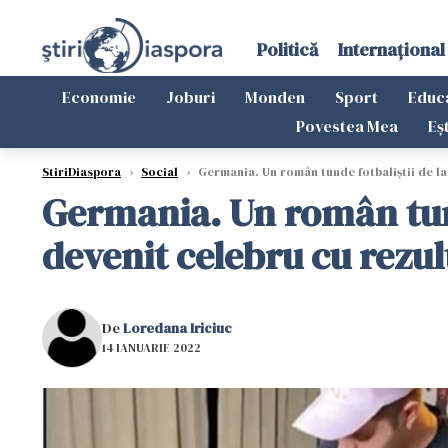
Politică
Internațional
Economie
Joburi
Monden
Sport
Educ
Povestea Mea
Eș
StiriDiaspora
›
Social
›
Germania. Un român tunde fotbaliştii de la
Germania. Un român tund
devenit celebru cu rezul
De
Loredana Iriciuc
14 IANUARIE 2022