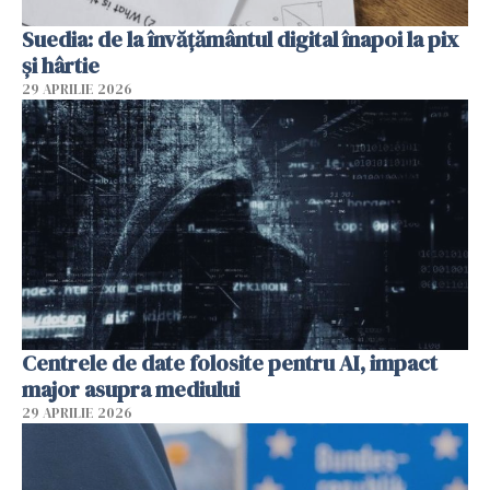
Suedia: de la învățământul digital înapoi la pix
și hârtie
29 APRILIE 2026
Centrele de date folosite pentru AI, impact
major asupra mediului
29 APRILIE 2026