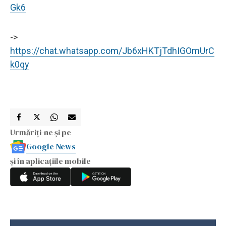
Gk6
->
https://chat.whatsapp.com/Jb6xHKTjTdhIGOmUrC
k0qy
Urmăriți-ne și pe
Google News
și în aplicațiile mobile