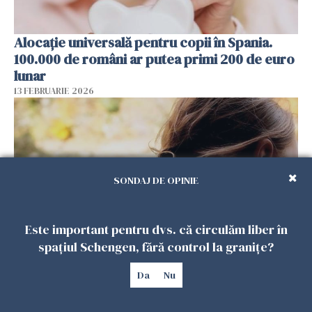
Alocație universală pentru copii în Spania.
100.000 de români ar putea primi 200 de euro
lunar
13 FEBRUARIE 2026
SONDAJ DE OPINIE
Este important pentru dvs. că circulăm liber în
spațiul Schengen, fără control la granițe?
De ce dorul de casă rămâne atât de viu la
Da
Nu
românii plecați în diaspora? Psiholog Radu
Leca, explicații pe înțelesul tuturor