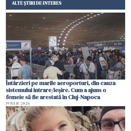
ALTE ȘTIRI DE INTERES
Întârzieri pe marile aeroporturi, din cauza
sistemului intrare/ieșire. Cum a ajuns o
femeie să fie arestată în Cluj-Napoca
19 IULIE 2026