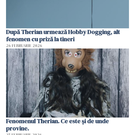
După Therian urmează Hobby Dogging, alt
fenomen cu priză la tineri
26 FEBRUARIE 2026
Fenomenul Therian. Ce este și de unde
provine.
25 FEBRUARIE 2026