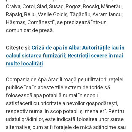
Craiva, Coroi, Siad, Susag, Rogoz, Bocsig, Mânerău,
Răpsig, Beliu, Vasile Goldiş, Tăgădău, Avram Iancu,
Hăşmaş, Comăneşti", se precizează într-un
comunicat de presă.
Citește și:
Criză de apă în Alba: Autoritățile iau în
calcul sistarea furnizării; Restricții severe în mai
multe localități
Compania de Apă Arad îi roagă pe utilizatorii reţelei
publice "ca în aceste zile extrem de toride să
folosească apa potabilă numai în scopul
satisfacerii cu prioritate a nevoilor gospodăreşti,
respectiv numai în scop potabil şi menajer". Pentru
udatul grădinilor, este indicată folosirea unor surse
alternative, cum ar fi forajele de mică adâncime sau