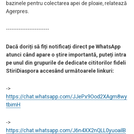
bazinele pentru colectarea apei de ploaie, relatează
Agerpres.
------------------------
Dacă doriți să fiți notificați direct pe WhatsApp
atunci când apare o știre importantă, puteți intra
pe unul din grupurile de dedicate cititorilor fideli
StiriDiaspora accesând următoarele linkuri:
->
https://chat.whatsapp.com/JJePx9Ood2XAgm8wy
tbimH
->
https://chat.whatsapp.com/J6n4XX2nQLL0yuoailB