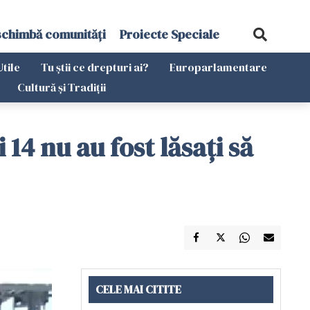
schimbă comunități
Proiecte Speciale
Utile
Tu știi ce drepturi ai?
Europarlamentare
Cultură și Tradiții
 14 nu au fost lăsați să
CELE MAI CITITE