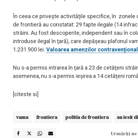
În ceea ce priveşte activităţile specifice, în zonele 
de frontieră au constatat: 29 fapte ilegale (14 infrac
străini. Au fost descoperite, independent sau în cola
introduse ilegal în ţară), care depăşeau plafonul va
1.231.900 lei.
Valoarea amenzilor contravenţiona
Nu s-a permis intrarea în ţară a 23 de cetăţeni străi
asemenea, nu s-a permis ieşirea a 14 cetăţeni român
[citeste si]
vama
frontiera
politia de frontiera
au iesit d
Urmăriți-ne 