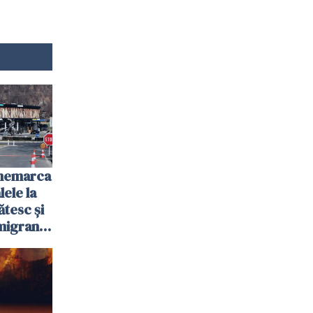
anemarca
ele la
ătesc și
igranții