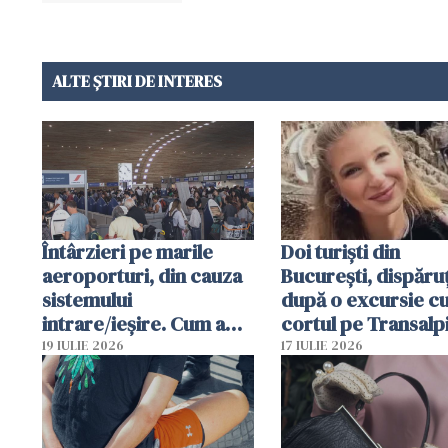
ALTE ȘTIRI DE INTERES
Întârzieri pe marile
Doi turiști din
aeroporturi, din cauza
București, dispăruț
sistemului
după o excursie c
intrare/ieșire. Cum a
cortul pe Transalp
ajuns o femeie să fie
Poliția și familia îi 
19 IULIE 2026
17 IULIE 2026
arestată în Cluj-Napoca