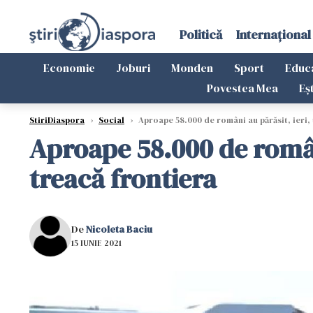
Politică
Internațional
Economie
Joburi
Monden
Sport
Educ
Povestea Mea
Eș
StiriDiaspora
›
Social
›
Aproape 58.000 de români au părăsit, ieri, ța
Aproape 58.000 de români 
treacă frontiera
De
Nicoleta Baciu
15 IUNIE 2021