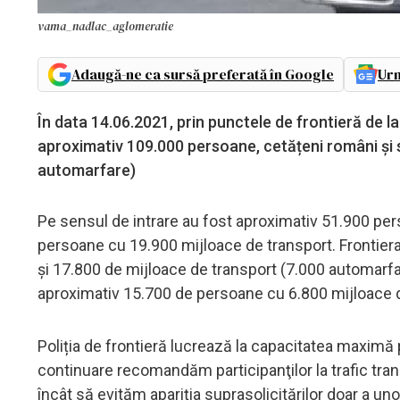
vama_nadlac_aglomeratie
Adaugă-ne ca sursă preferată în Google
Urm
În data 14.06.2021, prin punctele de frontieră de la 
aproximativ 109.000 persoane, cetățeni români și s
automarfare)
Pe sensul de intrare au fost aproximativ 51.900 pers
persoane cu 19.900 mijloace de transport. Frontiera
şi 17.800 de mijloace de transport (7.000 automarfar
aproximativ 15.700 de persoane cu 6.800 mijloace d
Poliția de frontieră lucrează la capacitatea maximă 
continuare recomandăm participanţilor la trafic tra
încât să evităm apariţia suprasolicitărilor doar a un