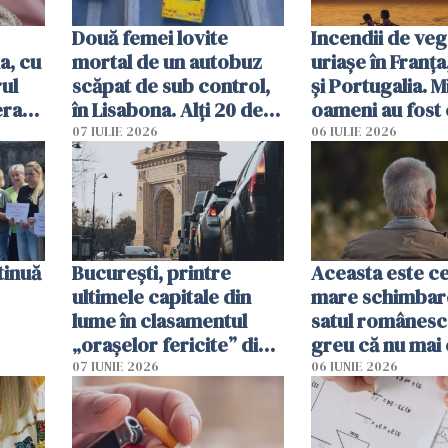
Două femei lovite
Incendii de veg
a, cu
mortal de un autobuz
uriașe în Franța
ul
scăpat de sub control,
și Portugalia. M
erau
în Lisabona. Alți 20 de
oameni au fost 
tă
oameni sunt răniți
07 IULIE 2026
06 IULIE 2026
tinuă
București, printre
Aceasta este c
ultimele capitale din
mare schimbar
lume în clasamentul
satul românesc.
„orașelor fericite” din
greu că nu mai 
2026
pe-aici, prin jur
07 IUNIE 2026
06 IUNIE 2026