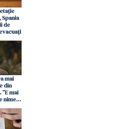
etație
, Spania
ii de
evacuați
ea mai
e din
 ”E mai
e nimeni
”