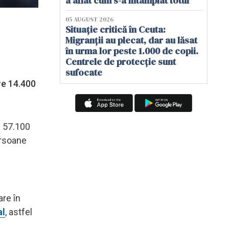
a aflat cum s-a întâmplat totul
05 AUGUST 2026
Situație critică în Ceuta:
Migranții au plecat, dar au lăsat
în urma lor peste 1.000 de copii.
Centrele de protecție sunt
sufocate
re 14.400
e 57.100
ersoane
are în
al
, astfel