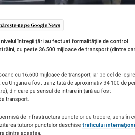
ărește-ne pe Google News
nivelul întregii ţări au fectuat formalitățile de control
trăini, cu peste 36.500 mijloace de transport (dintre ca
oane cu 16.600 mijloace de transport, iar pe cel de ieşir
 cu Ungaria a fost tranzitată de aproximativ 34.100 de p
e), din care pe sensul de intrare în ţară au fost
e transport.
permisă de infrastructura punctelor de trecere, sens în c
nzitarea tuturor punctelor deschise
traficului internaţion
ora dintre acestea.