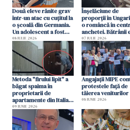
Două eleve rănite grav
Înșelăciune de
într-un atac cu cuțitul la
proporții în Ungari
o școală din Germania.
o româncă în centr
Un adolescent a fost
anchetei. Bătrânii 
arestat
puși să lase la poar
08 IULIE 2026
07 IULIE 2026
genți cu aur și bani
Metoda "firului lipit" a
Angajaţii MIPE con
băgat spaima în
protestele faţă de
proprietarii de
tăierea veniturilor
apartamente din Italia.
08 IUNIE 2026
Poliția, sesizată
09 IUNIE 2026