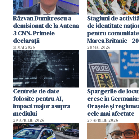
Răzvan Dumitrescu a
Stagiuni de activită
demisionat de la Antena
de identitate națio
3 CNN. Primele
pentru comunitate
declarații
Marea Britanie - 2
31 MAI 2026
28 MAI 2026
Centrele de date
Spargerile de locu
folosite pentru AI,
cresc în Germania:
impact major asupra
Orașele și regiune
mediului
cele mai afectate
29 APRILIE 2026
25 APRILIE 2026