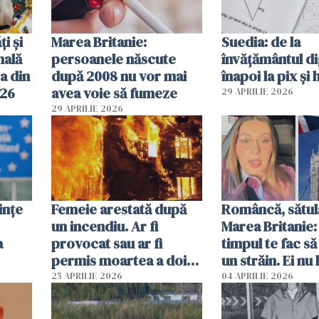
ți și
Marea Britanie:
Suedia: de la
nală
persoanele născute
învățământul di
a din
după 2008 nu vor mai
înapoi la pix și 
026
avea voie să fumeze
29 APRILIE 2026
29 APRILIE 2026
ințe
Femeie arestată după
Româncă, sătul
un incendiu. Ar fi
Marea Britanie:
a
provocat sau ar fi
timpul te fac să
permis moartea a doi
un străin. Ei nu
copii de 1 an și 3 ani
ca noi. În Româ
25 APRILIE 2026
04 APRILIE 2026
oamenii sunt alt