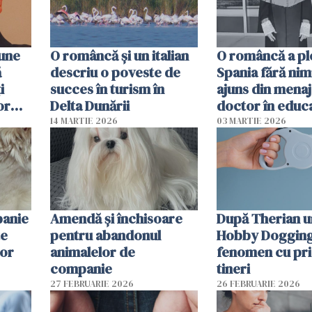
pune
O româncă și un italian
O româncă a ple
ă
descriu o poveste de
Spania fără nimi
i
succes în turism în
ajuns din mena
or
Delta Dunării
doctor în educ
14 MARTIE 2026
03 MARTIE 2026
panie
Amendă și închisoare
După Therian 
te
pentru abandonul
Hobby Dogging,
lor
animalelor de
fenomen cu pri
companie
tineri
27 FEBRUARIE 2026
26 FEBRUARIE 2026