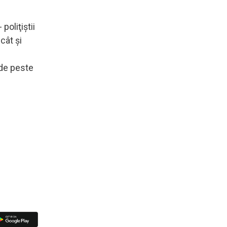
poliţiştii
cât şi
 de peste