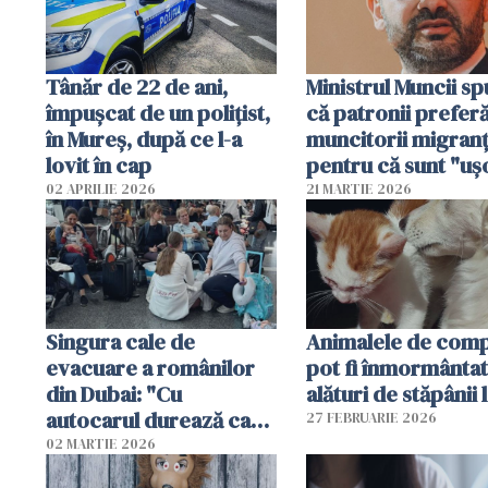
Tânăr de 22 de ani,
Ministrul Muncii s
împușcat de un polițist,
că patronii prefer
în Mureș, după ce l-a
muncitorii migranț
lovit în cap
pentru că sunt "uş
dispensabili"
02 APRILIE 2026
21 MARTIE 2026
Singura cale de
Animalele de com
evacuare a românilor
pot fi înmormânta
din Dubai: "Cu
alături de stăpânii 
autocarul durează cam
27 FEBRUARIE 2026
două zile"
02 MARTIE 2026