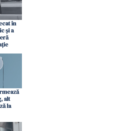
cat în
c și a
jeră
ație
urmează
 alt
ză la