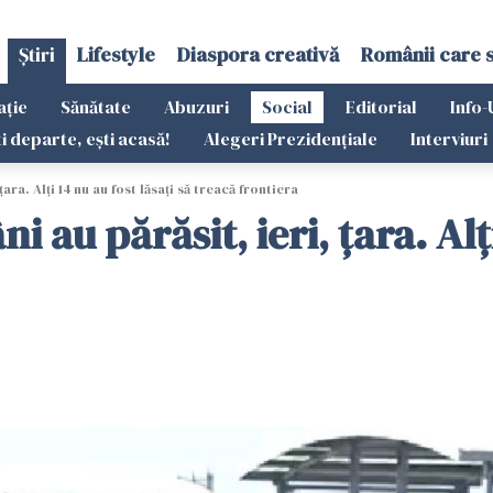
Știri
Lifestyle
Diaspora creativă
Românii care 
ație
Sănătate
Abuzuri
Social
Editorial
Info-
ti departe, ești acasă!
Alegeri Prezidențiale
Interviuri
ra. Alți 14 nu au fost lăsați să treacă frontiera
au părăsit, ieri, țara. Alți