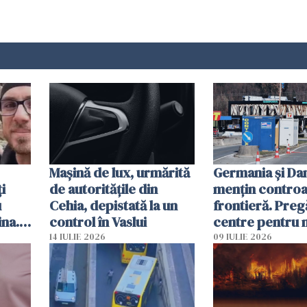
Mașină de lux, urmărită
Germania și D
i
de autoritățile din
mențin controal
u
Cehia, depistată la un
frontieră. Preg
ina.
control în Vaslui
centre pentru m
caută
respinși din UE
14 IULIE 2026
09 IULIE 2026