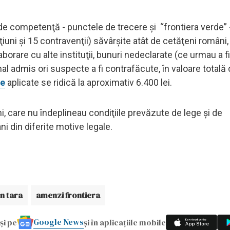
de competenţă - punctele de trecere şi “frontiera verde” - 
ţiuni şi 15 contravenţii) săvârşite atât de cetăţeni români, 
borare cu alte instituţii, bunuri nedeclarate (ce urmau a fi
mal admis ori suspecte a fi contrafăcute, în valoare totală
le
aplicate se ridică la aproximativ 6.400 lei.
ni, care nu îndeplineau condiţiile prevăzute de lege şi de
i din diferite motive legale.
in tara
amenzi frontiera
Google News
și pe
și în aplicațiile mobile