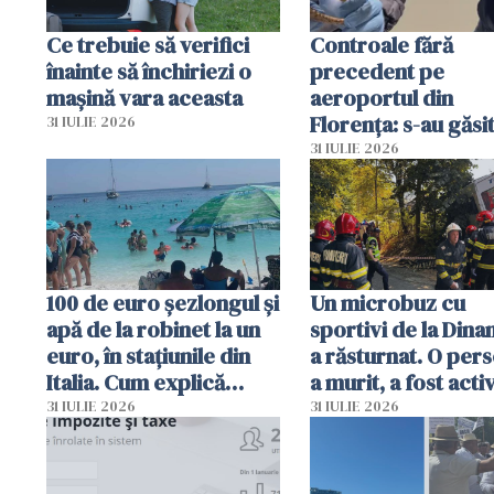
Ce trebuie să verifici
Controale fără
înainte să închiriezi o
precedent pe
mașină vara aceasta
aeroportul din
Florența: s-au găsi
31 IULIE 2026
capete de aligator 
31 IULIE 2026
sumă imensă de ba
100 de euro șezlongul și
Un microbuz cu
apă de la robinet la un
sportivi de la Dina
euro, în stațiunile din
a răsturnat. O per
Italia. Cum explică
a murit, a fost acti
autoritățile
planul roșu de
31 IULIE 2026
31 IULIE 2026
intervenție