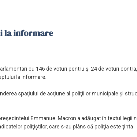
ui la informare
lamentari cu 146 de voturi pentru şi 24 de voturi contra,
ptului la informare.
inderea spaţiului de acţiune al poliţiilor municipale şi stru
preşedintelui Emmanuel Macron a adăugat în textul legii 
atelor poliţiştilor, care s-au plâns că poliţia este ţinta