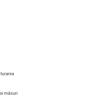
cturarea
noi măsuri