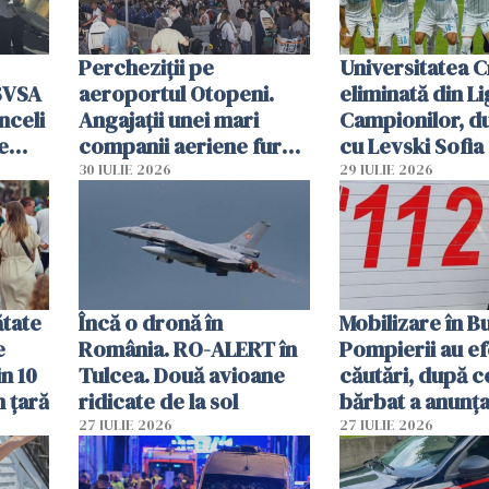
Percheziții pe
Universitatea C
SVSA
aeroportul Otopeni.
eliminată din Li
nceli
Angajații unei mari
Campionilor, d
e
companii aeriene furau
cu Levski Sofia
parfumuri, ceasuri și
30 IULIE 2026
29 IULIE 2026
mâncarea destinată
vânzării
ătate
Încă o dronă în
Mobilizare în B
e
România. RO-ALERT în
Pompierii au ef
in 10
Tulcea. Două avioane
căutări, după c
n țară
ridicate de la sol
bărbat a anunțat
că a văzut un o
27 IULIE 2026
27 IULIE 2026
luminos