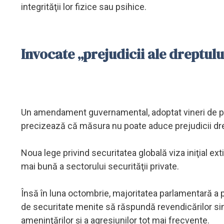
integrităţii lor fizice sau psihice.
Invocate „prejudicii ale dreptul
Un amendament guvernamental, adoptat vineri de par
precizează că măsura nu poate aduce prejudicii dre
Noua lege privind securitatea globală viza iniţial ext
mai bună a sectorului securităţii private.
Însă în luna octombrie, majoritatea parlamentară a 
de securitate menite să răspundă revendicărilor sindic
ameninţărilor şi a agresiunilor tot mai frecvente.