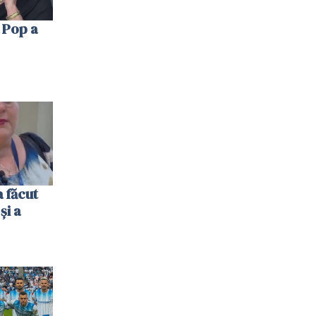
 Pop a
 făcut
și a