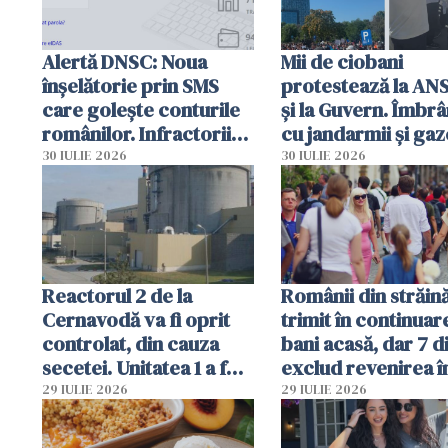
Alertă DNSC: Noua
Mii de ciobani
înșelătorie prin SMS
protestează la AN
care golește conturile
și la Guvern. Îmbrâ
românilor. Infractorii
cu jandarmii și gaz
folosesc numele
lacrimogene
30 IULIE 2026
30 IULIE 2026
Ghișeul.ro și al Poliției
Române
Reactorul 2 de la
Românii din străin
Cernavodă va fi oprit
trimit în continuar
controlat, din cauza
bani acasă, dar 7 d
secetei. Unitatea 1 a fost
exclud revenirea î
deja oprită
29 IULIE 2026
29 IULIE 2026