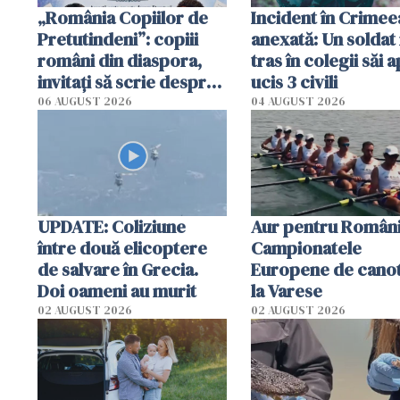
„România Copiilor de
Incident în Crimee
Pretutindeni”: copiii
anexată: Un soldat 
români din diaspora,
tras în colegii săi a
invitați să scrie despre
ucis 3 civili
România într-un volum
06 AUGUST 2026
04 AUGUST 2026
special
UPDATE: Coliziune
Aur pentru Români
între două elicoptere
Campionatele
de salvare în Grecia.
Europene de canot
Doi oameni au murit
la Varese
02 AUGUST 2026
02 AUGUST 2026