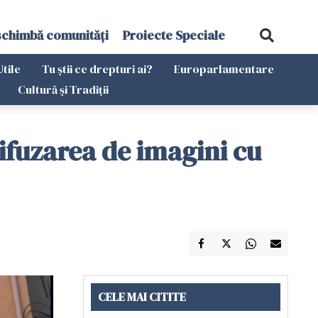
schimbă comunități
Proiecte Speciale
Utile
Tu știi ce drepturi ai?
Europarlamentare
Cultură și Tradiții
difuzarea de imagini cu
CELE MAI CITITE