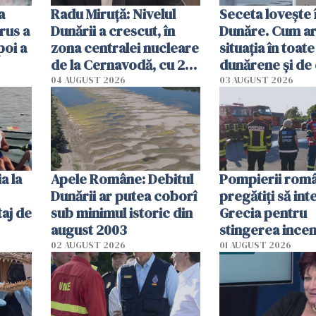
a
Radu Miruţă: Nivelul
Seceta lovește 
rus a
Dunării a crescut, în
Dunăre. Cum ar
poi a
zona centralei nucleare
situația în toate
de la Cernavodă, cu 2
dunărene și de
cm faţă de ziua trecută
România resim
04 AUGUST 2026
03 AUGUST 2026
efectele, deși a
în iulie
a la
Apele Române: Debitul
Pompierii româ
Dunării ar putea coborî
pregătiţi să int
aj de
sub minimul istoric din
Grecia pentru
august 2003
stingerea incen
02 AUGUST 2026
01 AUGUST 2026