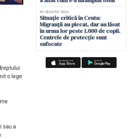
a aflat cum s-a întâmplat totul
05 AUGUST 2026
Situație critică în Ceuta:
Migranții au plecat, dar au lăsat
în urma lor peste 1.000 de copii.
Centrele de protecție sunt
sufocate
dreptului
mit o lege
erne
i sau a
e