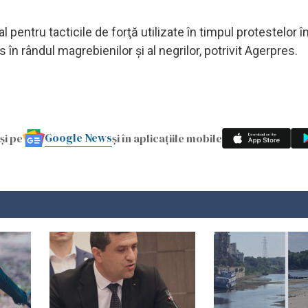
l pentru tacticile de forţă utilizate în timpul protestelor 
 în rândul magrebienilor şi al negrilor, potrivit Agerpres.
Google News
și pe
și în aplicațiile mobile