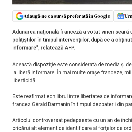
Adaugă-ne ca sursă preferată în Google
Urm
Adunarea naţională franceză a votat vineri seară u
poliţiştilor în timpul intervenţiilor, după ce a obţinu
informare'', relatează AFP.
Această dispoziţie este considerată de media şi de a
la liberă informare. În mai multe oraşe franceze, mi
liberticidă.
Este reafirmat echilibrul între libertatea de informar
francez Gérald Darmanin în timpul dezbaterii din pa
Articolul controversat pedepseşte cu un an de închi
oricărui alt element de identificare al forţelor de or