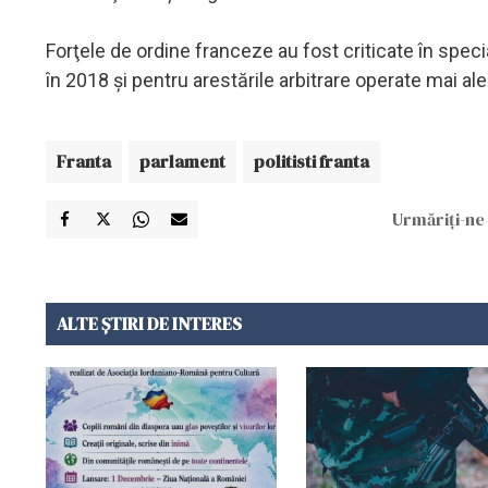
Forţele de ordine franceze au fost criticate în specia
în 2018 şi pentru arestările arbitrare operate mai ales
Franta
parlament
politisti franta
Urmăriți-ne 
ALTE ȘTIRI DE INTERES