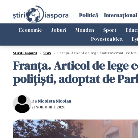
Politică
Internațional
Economie
Joburi
Monden
Sport
Educ
Povestea Mea
Eș
StiriDiaspora
›
Știri
›
Franța. Articol de lege controversat, ce limi
Franța. Articol de lege 
poliţişti, adoptat de Pa
De
Nicoleta Nicolau
21 NOIEMBRIE 2020