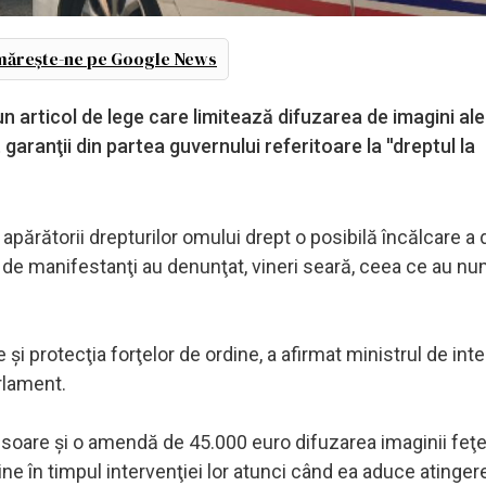
ărește-ne pe Google News
n articol de lege care limitează difuzarea de imagini ale
t garanţii din partea guvernului referitoare la ''dreptul la
părătorii drepturilor omului drept o posibilă încălcare a 
i de manifestanţi au denunţat, vineri seară, ceea ce au nu
e şi protecţia forţelor de ordine, a afirmat ministrul de int
rlament.
soare şi o amendă de 45.000 euro difuzarea imaginii feţe
dine în timpul intervenţiei lor atunci când ea aduce atinger