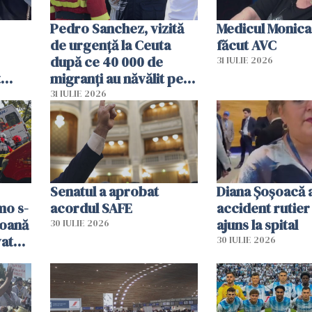
Pedro Sanchez, vizită
Medicul Monica
de urgență la Ceuta
făcut AVC
după ce 40 000 de
31 IULIE 2026
t
migranți au năvălit pe
și o
teritoriul spaniol: „Vom
31 IULIE 2026
ni
mobiliza toate
resursele"
Senatul a aprobat
Diana Șoșoacă a
mo s-
acordul SAFE
accident rutier 
soană
ajuns la spital
30 IULIE 2026
vat
30 IULIE 2026