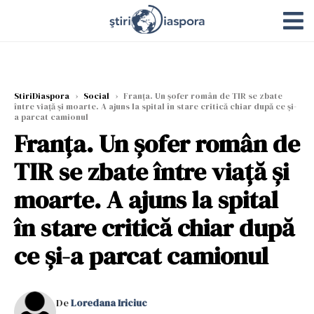
StiriDiaspora
›
Social
›
Franța. Un șofer român de TIR se zbate
între viață și moarte. A ajuns la spital în stare critică chiar după ce și-
a parcat camionul
Franța. Un șofer român de
TIR se zbate între viață și
moarte. A ajuns la spital
în stare critică chiar după
ce și-a parcat camionul
De
Loredana Iriciuc