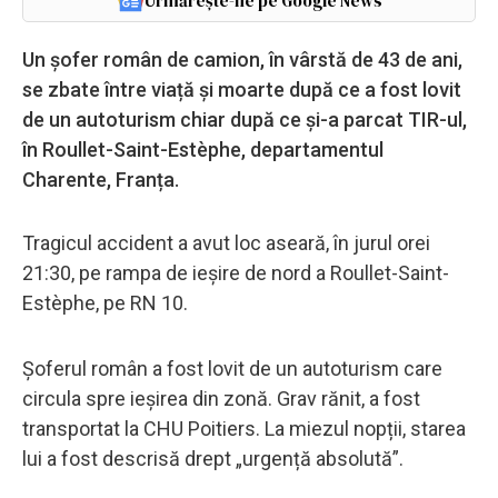
Urmărește-ne pe Google News
Un șofer român de camion, în vârstă de 43 de ani,
se zbate între viață și moarte după ce a fost lovit
de un autoturism chiar după ce și-a parcat TIR-ul,
în Roullet-Saint-Estèphe, departamentul
Charente, Franța.
Tragicul accident a avut loc aseară, în jurul orei
21:30, pe rampa de ieșire de nord a Roullet-Saint-
Estèphe, pe RN 10.
Șoferul român a fost lovit de un autoturism care
circula spre ieșirea din zonă. Grav rănit, a fost
transportat la CHU Poitiers. La miezul nopții, starea
lui a fost descrisă drept „urgență absolută”.