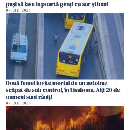
puși să lase la poartă genți cu aur și bani
07 IULIE 2026
Două femei lovite mortal de un autobuz
scăpat de sub control, în Lisabona. Alți 20 de
oameni sunt răniți
07 IULIE 2026