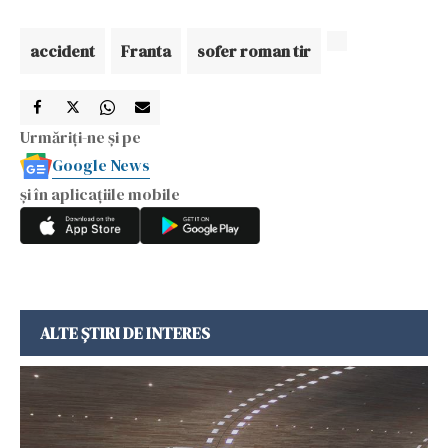
accident
Franta
sofer roman tir
Urmăriți-ne și pe
Google News
și în aplicațiile mobile
ALTE ȘTIRI DE INTERES