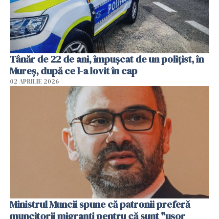
Tânăr de 22 de ani, împușcat de un polițist, în
Mureș, după ce l-a lovit în cap
02 APRILIE 2026
Ministrul Muncii spune că patronii preferă
muncitorii migranți pentru că sunt "uşor