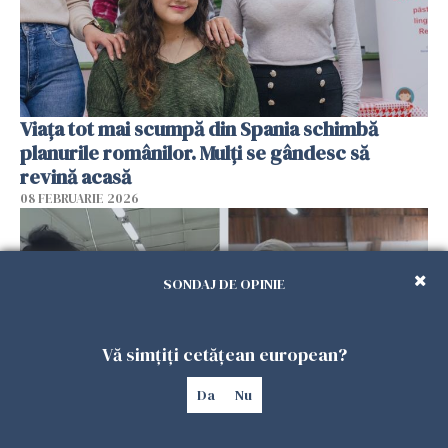
Viața tot mai scumpă din Spania schimbă
planurile românilor. Mulți se gândesc să
revină acasă
08 FEBRUARIE 2026
SONDAJ DE OPINIE
Vă simțiți cetățean european?
Da
Nu