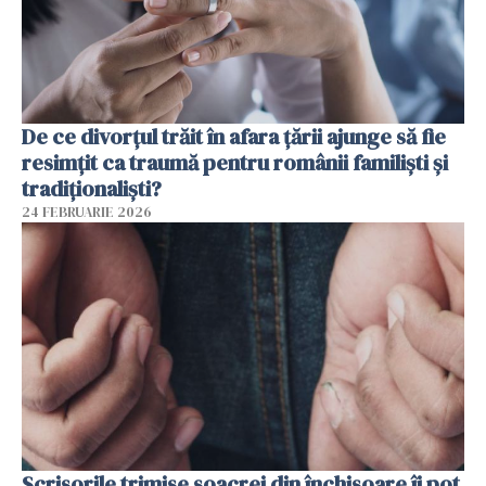
De ce divorțul trăit în afara țării ajunge să fie
resimțit ca traumă pentru românii familiști și
tradiționaliști?
24 FEBRUARIE 2026
Scrisorile trimise soacrei din închisoare îi pot