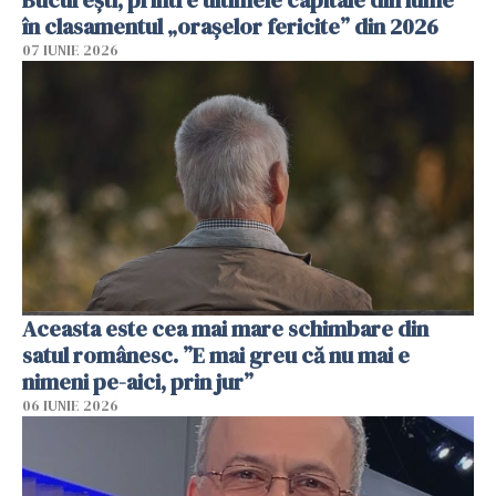
București, printre ultimele capitale din lume
în clasamentul „orașelor fericite” din 2026
07 IUNIE 2026
Aceasta este cea mai mare schimbare din
satul românesc. ”E mai greu că nu mai e
nimeni pe-aici, prin jur”
06 IUNIE 2026