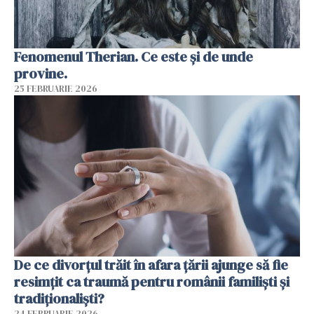
Fenomenul Therian. Ce este și de unde
provine.
25 FEBRUARIE 2026
De ce divorțul trăit în afara țării ajunge să fie
resimțit ca traumă pentru românii familiști și
tradiționaliști?
24 FEBRUARIE 2026