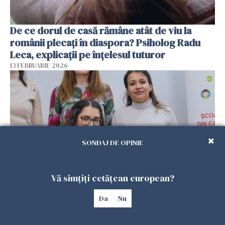
De ce dorul de casă rămâne atât de viu la
românii plecați în diaspora? Psiholog Radu
Leca, explicații pe înțelesul tuturor
13 FEBRUARIE 2026
SONDAJ DE OPINIE
Vă simțiți cetățean european?
Viața tot mai scumpă din Spania schimbă
Da
Nu
planurile românilor. Mulți se gândesc să
revină acasă