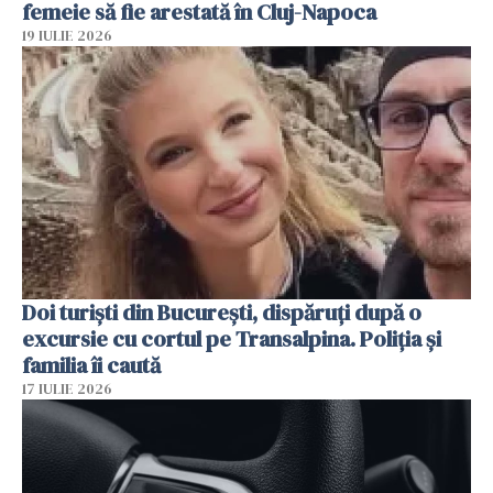
femeie să fie arestată în Cluj-Napoca
19 IULIE 2026
Doi turiști din București, dispăruți după o
excursie cu cortul pe Transalpina. Poliția și
familia îi caută
17 IULIE 2026