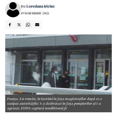
De
Loredana Iriciuc
19 NOIEMBRIE 2021
Franța. Un român, în lacrimi în fața magistraților după ce a
scuipat autoritățile: S-a dezbrăcat în fața pompierilor și i-a
agresat. FOTO: captură nordlittoral.fr