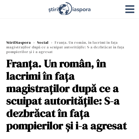
StiriDiaspora
›
Social
›
Franța. Un român, în lacrimi în fața
magistraților după ce a scuipat autoritățile: S-a dezbrăcat în fața
pompierilor și i-a agresat
Franța. Un român, în
lacrimi în fața
magistraților după ce a
scuipat autoritățile: S-a
dezbrăcat în fața
pompierilor și i-a agresat