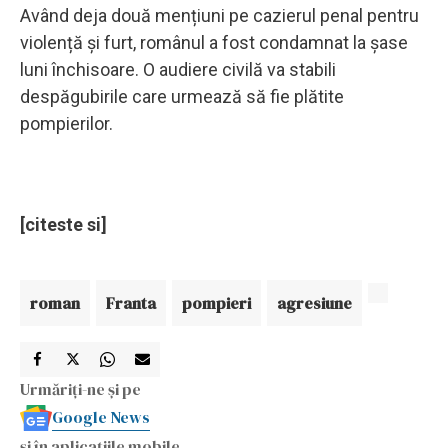
Având deja două mențiuni pe cazierul penal pentru
violență și furt, românul a fost condamnat la șase
luni închisoare. O audiere civilă va stabili
despăgubirile care urmează să fie plătite
pompierilor.
[citeste si]
roman
Franta
pompieri
agresiune
Urmăriți-ne și pe
Google News
și în aplicațiile mobile