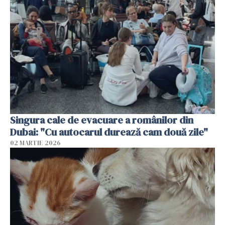
Singura cale de evacuare a românilor din
Dubai: "Cu autocarul durează cam două zile"
02 MARTIE 2026