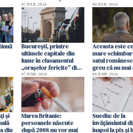
tă
oameni sunt răniți
07 IULIE 2026
06 IULIE 2026
tinuă
București, printre
Aceasta este c
ultimele capitale din
mare schimbar
lume în clasamentul
satul românesc.
„orașelor fericite” din
greu că nu mai 
2026
pe-aici, prin jur
07 IUNIE 2026
06 IUNIE 2026
ți și
Marea Britanie:
Suedia: de la
nală
persoanele născute
învățământul di
a din
după 2008 nu vor mai
înapoi la pix și 