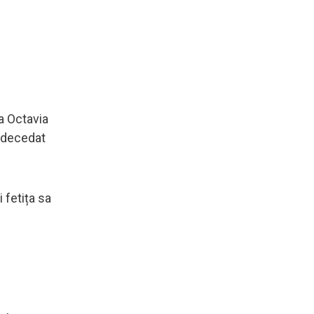
da Octavia
a decedat
 fetița sa