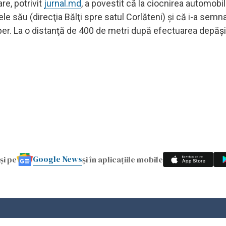
re, potrivit
jurnal.md
, a povestit că la ciocnirea automobil
e său (direcţia Bălţi spre satul Corlăteni) și că i-a semna
iber. La o distanţă de 400 de metri după efectuarea depăşir
Google News
și pe
și în aplicațiile mobile