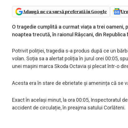
Adaugă-ne ca sursă preferată în Google
Urm
O tragedie cumplită a curmat viața a trei oameni, pri
noaptea trecută, în raionul Râșcani, din Republica
Potrivit poliției, tragedia s-a produs după ce un bărbat
volan. Soția sa a alertat poliția în jurul orei 00:05, s
unei mașini marca Skoda Octavia și plecat într-o di
Acesta era în stare de ebrietate și amenința că se va 
Exact în același minut, la ora 00:05, Inspectoratul d
accident de circulație, în preajma satului Corlăteni.