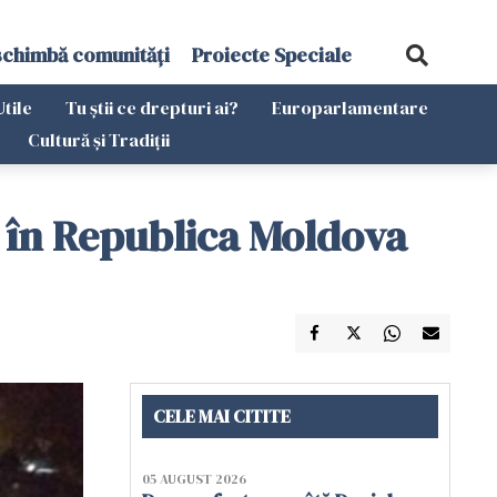
schimbă comunități
Proiecte Speciale
Utile
Tu știi ce drepturi ai?
Europarlamentare
Cultură și Tradiții
aș, în Republica Moldova
CELE MAI CITITE
05 AUGUST 2026