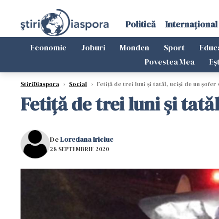
Politică
Internațional
Economie
Joburi
Monden
Sport
Educ
Povestea Mea
Eș
StiriDiaspora
›
Social
›
Fetiță de trei luni și tatăl, uciși de un șof
Fetiță de trei luni și ta
De
Loredana Iriciuc
28 SEPTEMBRIE 2020