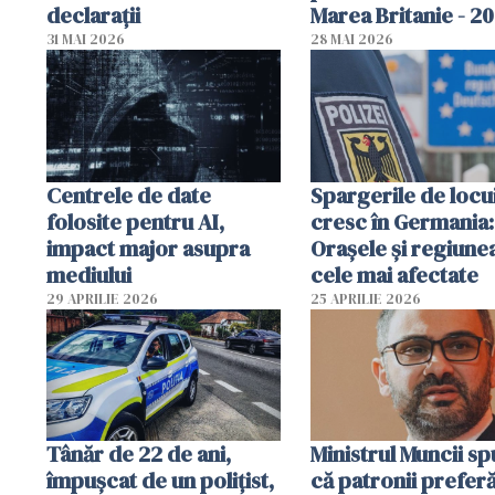
declarații
Marea Britanie - 2
31 MAI 2026
28 MAI 2026
Centrele de date
Spargerile de locu
folosite pentru AI,
cresc în Germania:
impact major asupra
Orașele și regiune
mediului
cele mai afectate
29 APRILIE 2026
25 APRILIE 2026
Tânăr de 22 de ani,
Ministrul Muncii s
împușcat de un polițist,
că patronii prefer