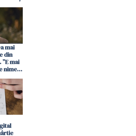
ea mai
e din
 ”E mai
e nimeni
”
gital
hârtie