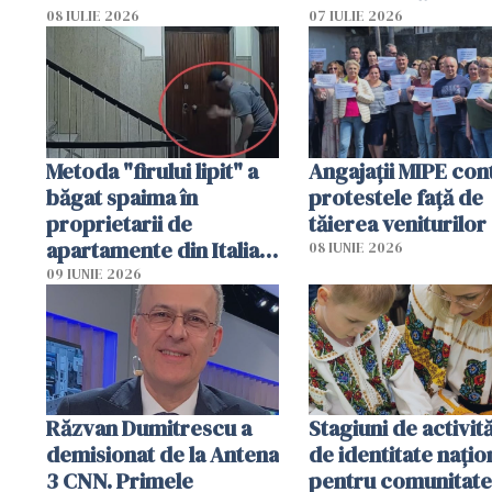
arestat
puși să lase la poar
08 IULIE 2026
07 IULIE 2026
genți cu aur și bani
Metoda "firului lipit" a
Angajaţii MIPE con
băgat spaima în
protestele faţă de
proprietarii de
tăierea veniturilor
apartamente din Italia.
08 IUNIE 2026
Poliția, sesizată
09 IUNIE 2026
Răzvan Dumitrescu a
Stagiuni de activită
demisionat de la Antena
de identitate națio
3 CNN. Primele
pentru comunitate