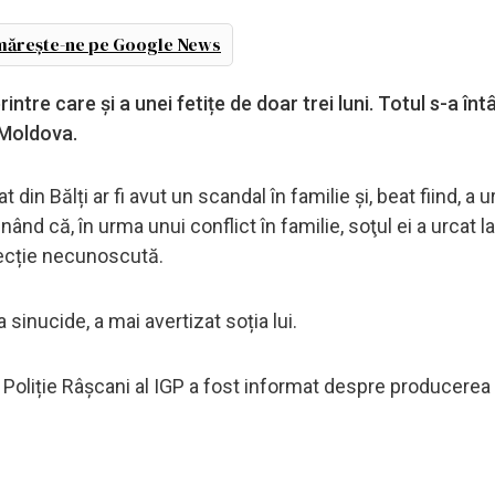
ărește-ne pe Google News
ntre care și a unei fetițe de doar trei luni. Totul s-a în
 Moldova.
 din Bălți ar fi avut un scandal în familie și, beat fiind, a u
punând că, în urma unui conflict în familie, soţul ei a urcat l
recție necunoscută.
sinucide, a mai avertizat soția lui.
e Poliție Râșcani al IGP a fost informat despre producerea