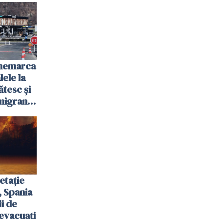
anemarca
ele la
ătesc și
igranții
etație
, Spania
ii de
evacuați