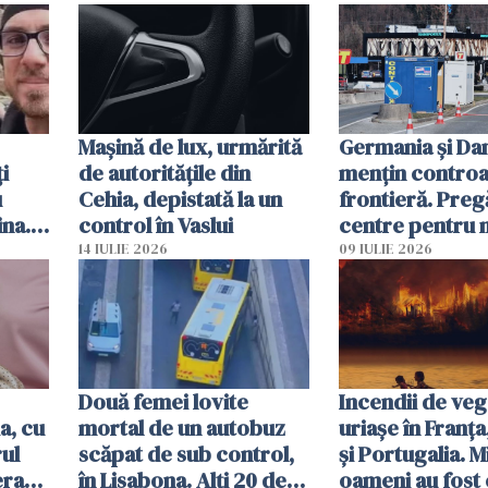
Mașină de lux, urmărită
Germania și D
i
de autoritățile din
mențin controal
u
Cehia, depistată la un
frontieră. Preg
ina.
control în Vaslui
centre pentru m
caută
respinși din UE
14 IULIE 2026
09 IULIE 2026
Două femei lovite
Incendii de veg
a, cu
mortal de un autobuz
uriașe în Franța
ul
scăpat de sub control,
și Portugalia. M
erau
în Lisabona. Alți 20 de
oameni au fost 