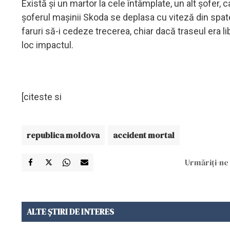
Există și un martor la cele întâmplate, un alt șofer, ca
șoferul mașinii Skoda se deplasa cu viteză din spatel
faruri să-i cedeze trecerea, chiar dacă traseul era l
loc impactul.
[citeste si
republica moldova
accident mortal
Urmăriți-ne 
ALTE ȘTIRI DE INTERES