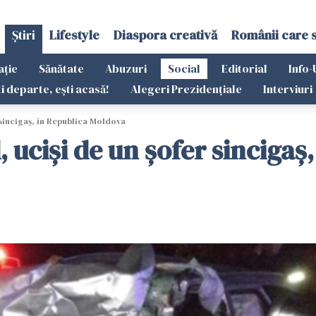
Știri
Lifestyle
Diaspora creativă
Românii care 
ație
Sănătate
Abuzuri
Social
Editorial
Info-
ti departe, ești acasă!
Alegeri Prezidențiale
Interviuri
er sincigaș, în Republica Moldova
tăl, uciși de un șofer sincig