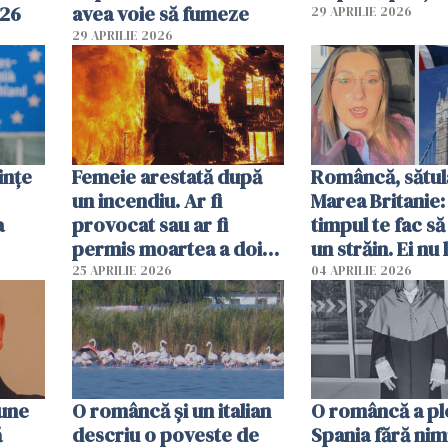
026
avea voie să fumeze
29 APRILIE 2026
29 APRILIE 2026
ințe
Femeie arestată după
Româncă, sătul
un incendiu. Ar fi
Marea Britanie:
a
provocat sau ar fi
timpul te fac să
permis moartea a doi
un străin. Ei nu
copii de 1 an și 3 ani
ca noi. În Româ
25 APRILIE 2026
04 APRILIE 2026
oamenii sunt alt
pune
O româncă și un italian
O româncă a ple
ă
descriu o poveste de
Spania fără nimi