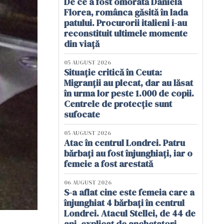
De ce a fost omorâtă Daniela
Florea, românca găsită în lada
patului. Procurorii italieni i-au
reconstituit ultimele momente
din viață
05 AUGUST 2026
Situație critică în Ceuta:
Migranții au plecat, dar au lăsat
în urma lor peste 1.000 de copii.
Centrele de protecție sunt
sufocate
05 AUGUST 2026
Atac în centrul Londrei. Patru
bărbați au fost înjunghiați, iar o
femeie a fost arestată
06 AUGUST 2026
S-a aflat cine este femeia care a
înjunghiat 4 bărbați în centrul
Londrei. Atacul Stellei, de 44 de
ani, explicat de anchetatori