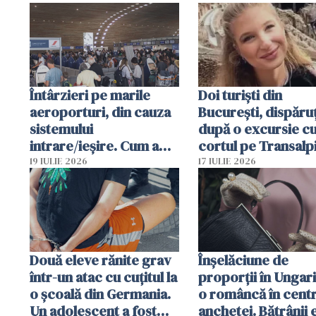
Întârzieri pe marile
Doi turiști din
aeroporturi, din cauza
București, dispăruț
sistemului
după o excursie c
intrare/ieșire. Cum a
cortul pe Transalp
ajuns o femeie să fie
Poliția și familia îi 
19 IULIE 2026
17 IULIE 2026
arestată în Cluj-Napoca
Două eleve rănite grav
Înșelăciune de
într-un atac cu cuțitul la
proporții în Ungari
o școală din Germania.
o româncă în centr
Un adolescent a fost
anchetei. Bătrânii 