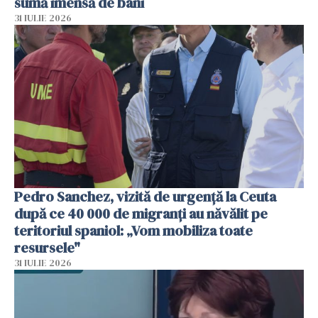
sumă imensă de bani
31 IULIE 2026
Pedro Sanchez, vizită de urgență la Ceuta
după ce 40 000 de migranți au năvălit pe
teritoriul spaniol: „Vom mobiliza toate
resursele"
31 IULIE 2026