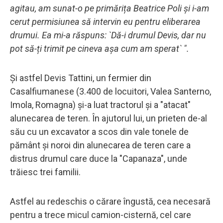
agitau, am sunat-o pe primărița Beatrice Poli și i-am
cerut permisiunea să intervin eu pentru eliberarea
drumui. Ea mi-a răspuns: `Dă-i drumul Devis, dar nu
pot să-ți trimit pe cineva așa cum am sperat` ".
Și astfel Devis Tattini, un fermier din
Casalfiumanese (3.400 de locuitori, Valea Santerno,
Imola, Romagna) și-a luat tractorul și a "atacat"
alunecarea de teren. În ajutorul lui, un prieten de-al
său cu un excavator a scos din vale tonele de
pământ și noroi din alunecarea de teren care a
distrus drumul care duce la "Capanaza", unde
trăiesc trei familii.
Astfel au redeschis o cărare îngustă, cea necesară
pentru a trece micul camion-cisternă, cel care