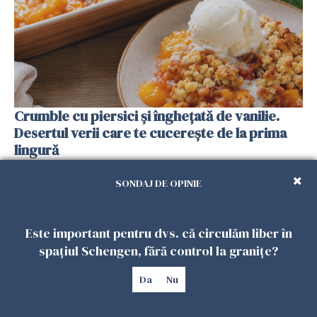
Crumble cu piersici și înghețată de vanilie.
Desertul verii care te cucerește de la prima
lingură
26 IULIE 2026
SONDAJ DE OPINIE
Este important pentru dvs. că circulăm liber în
spațiul Schengen, fără control la granițe?
Da
Nu