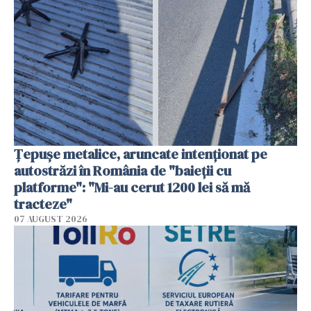
Țepușe metalice, aruncate intenționat pe
autostrăzi în România de "baieții cu
platforme": "Mi-au cerut 1200 lei să mă
tracteze"
07 AUGUST 2026