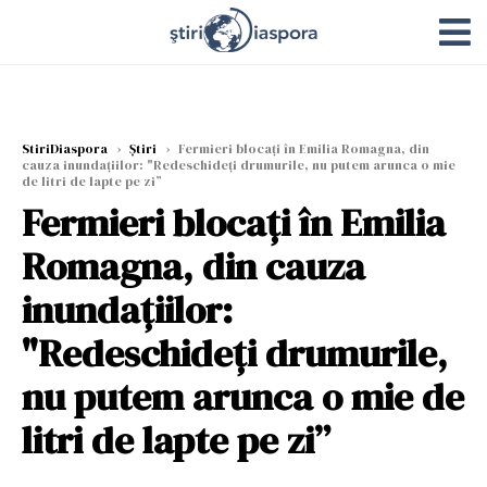
StiriDiaspora
›
Știri
›
Fermieri blocați în Emilia Romagna, din
cauza inundațiilor: "Redeschideți drumurile, nu putem arunca o mie
de litri de lapte pe zi”
Fermieri blocați în Emilia
Romagna, din cauza
inundațiilor:
"Redeschideți drumurile,
nu putem arunca o mie de
litri de lapte pe zi”