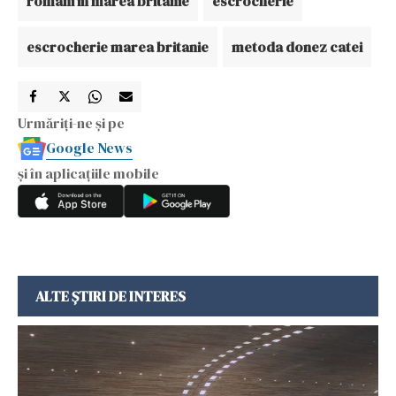
romani in marea britanie
escrocherie
escrocherie marea britanie
metoda donez catei
Urmăriți-ne și pe
Google News
și în aplicațiile mobile
ALTE ȘTIRI DE INTERES