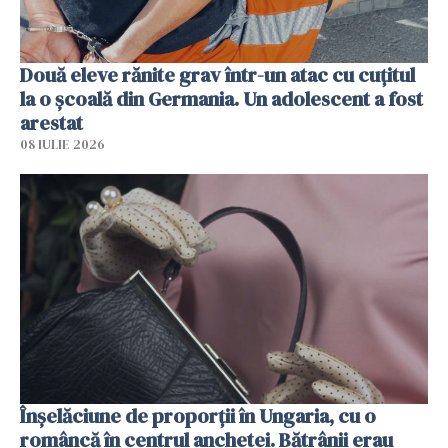
Două eleve rănite grav într-un atac cu cuțitul
la o școală din Germania. Un adolescent a fost
arestat
08 IULIE 2026
Înșelăciune de proporții în Ungaria, cu o
româncă în centrul anchetei. Bătrânii erau