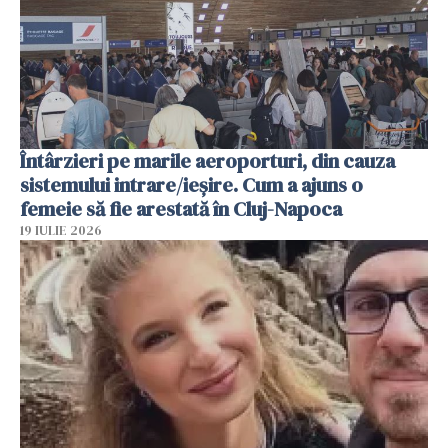
Întârzieri pe marile aeroporturi, din cauza
sistemului intrare/ieșire. Cum a ajuns o
femeie să fie arestată în Cluj-Napoca
19 IULIE 2026