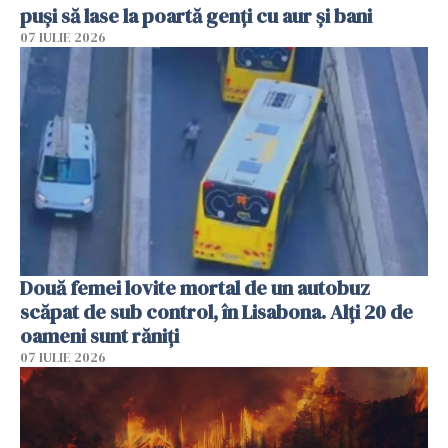
puși să lase la poartă genți cu aur și bani
07 IULIE 2026
Două femei lovite mortal de un autobuz
scăpat de sub control, în Lisabona. Alți 20 de
oameni sunt răniți
07 IULIE 2026