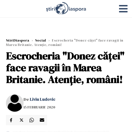
StiriDiaspora
›
Social
›
Escrocheria "Donez căței" face ravagii în
Marea Britanie. Atenție, români!
Escrocheria "Donez căței"
face ravagii în Marea
Britanie. Atenție, români!
De
Liviu Ludovic
15 FEBRUARIE 2020