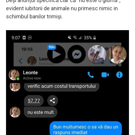
Deși anunțul specifică clar că "nu este o glumă",
evident iubitorii de animale nu primesc nimic in
schimbul banilor trimiși.