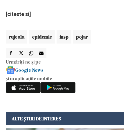
[citeste si]
rujeola
epidemie
insp
pojar
Urmăriți-ne și pe
Google News
și în aplicațiile mobile
ALTE ȘTIRI DE INTERES