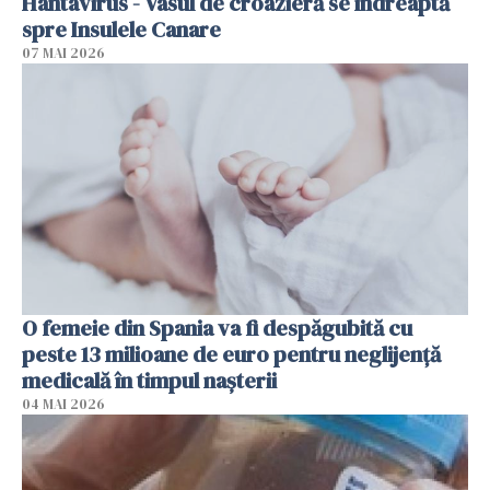
Hantavirus - Vasul de croazieră se îndreaptă
spre Insulele Canare
07 MAI 2026
O femeie din Spania va fi despăgubită cu
peste 13 milioane de euro pentru neglijenţă
medicală în timpul naşterii
04 MAI 2026