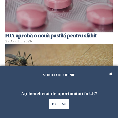
FDA aprobă o nouă pastilă pentru slăbit
29 APRILIE 2026
SONDAJ DE OPINIE
Ați beneficiat de oportunități în UE?
Da
Nu
Cum își aleg țânțarii victimele
31 MARTIE 2026