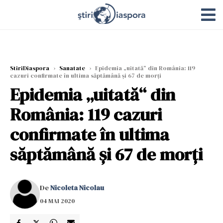
StiriDiaspora
›
Sanatate
›
Epidemia „uitată“ din România: 119
cazuri confirmate în ultima săptămână și 67 de morți
Epidemia „uitată“ din
România: 119 cazuri
confirmate în ultima
săptămână și 67 de morți
De
Nicoleta Nicolau
04 MAI 2020