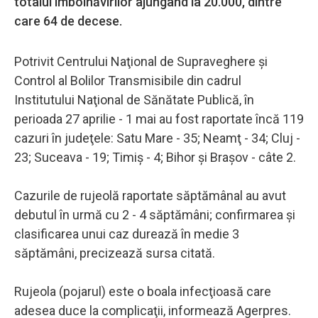
totalul îmbolnăvirilor ajungând la 20.000, dintre
care 64 de decese.
Potrivit Centrului Naţional de Supraveghere şi
Control al Bolilor Transmisibile din cadrul
Institutului Naţional de Sănătate Publică, în
perioada 27 aprilie - 1 mai au fost raportate încă 119
cazuri în judeţele: Satu Mare - 35; Neamţ - 34; Cluj -
23; Suceava - 19; Timiş - 4; Bihor şi Braşov - câte 2.
Cazurile de rujeolă raportate săptămânal au avut
debutul în urmă cu 2 - 4 săptămâni; confirmarea şi
clasificarea unui caz durează în medie 3
săptămâni, precizează sursa citată.
Rujeola (pojarul) este o boala infecţioasă care
adesea duce la complicaţii, informează Agerpres.