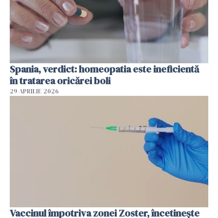
Spania, verdict: homeopatia este ineficientă
în tratarea oricărei boli
29 APRILIE 2026
Vaccinul împotriva zonei Zoster, încetinește