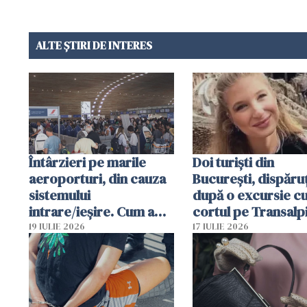
ALTE ȘTIRI DE INTERES
Întârzieri pe marile
Doi turiști din
aeroporturi, din cauza
București, dispăruț
sistemului
după o excursie c
intrare/ieșire. Cum a
cortul pe Transalp
ajuns o femeie să fie
Poliția și familia îi 
19 IULIE 2026
17 IULIE 2026
arestată în Cluj-Napoca