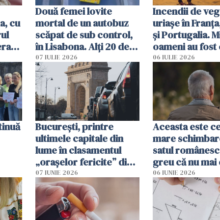
Două femei lovite
Incendii de veg
a, cu
mortal de un autobuz
uriașe în Franța
ul
scăpat de sub control,
și Portugalia. M
erau
în Lisabona. Alți 20 de
oameni au fost 
tă
oameni sunt răniți
07 IULIE 2026
06 IULIE 2026
tinuă
București, printre
Aceasta este c
ultimele capitale din
mare schimbar
lume în clasamentul
satul românesc.
„orașelor fericite” din
greu că nu mai 
2026
pe-aici, prin jur
07 IUNIE 2026
06 IUNIE 2026