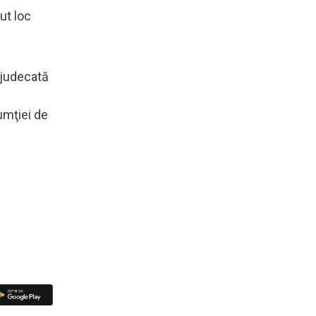
ut loc
 judecată
umţiei de