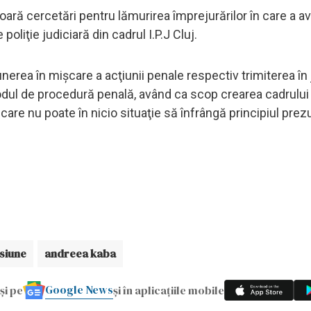
oară cercetări pentru lămurirea împrejurărilor în care a av
poliţie judiciară din cadrul I.P.J Cluj.
nerea în mişcare a acţiunii penale respectiv trimiterea în
dul de procedură penală, având ca scop crearea cadrului
 care nu poate în nicio situaţie să înfrângă principiul prez
siune
andreea kaba
Google News
și pe
și în aplicațiile mobile