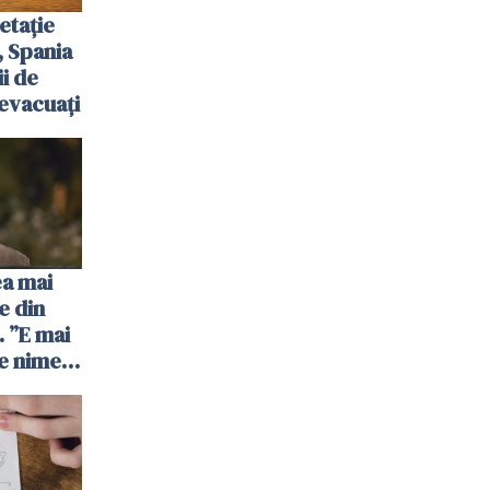
etație
, Spania
ii de
evacuați
ea mai
e din
 ”E mai
e nimeni
”