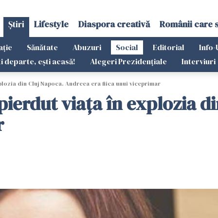
Știri
Lifestyle
Diaspora creativă
Românii care 
ație
Sănătate
Abuzuri
Social
Editorial
Info-
ti departe, ești acasă!
Alegeri Prezidențiale
Interviuri
xplozia din Cluj Napoca. Andreea era fiica unui viceprimar
 pierdut viața în explozia 
r