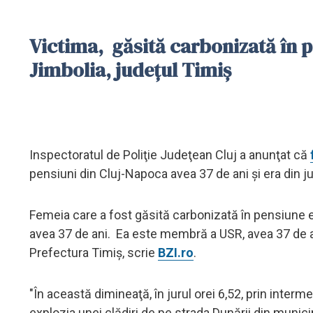
Victima, găsită carbonizată în p
Jimbolia, judeţul Timiş
Inspectoratul de Poliţie Judeţean Cluj a anunţat că
pensiuni din Cluj-Napoca avea 37 de ani şi era din j
Femeia care a fost găsită carbonizată în pensiune es
avea 37 de ani. Ea este membră a USR, avea 37 de ani
Prefectura Timiş, scrie
BZI.ro
.
"În această dimineaţă, în jurul orei 6,52, prin inter
explozia unei clădiri de pe strada Dunării din munic