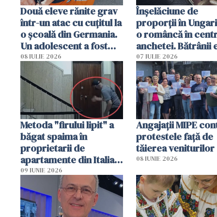
Două eleve rănite grav
Înșelăciune de
într-un atac cu cuțitul la
proporții în Ungari
o școală din Germania.
o româncă în centr
Un adolescent a fost
anchetei. Bătrânii 
arestat
puși să lase la poar
08 IULIE 2026
07 IULIE 2026
genți cu aur și bani
Metoda "firului lipit" a
Angajaţii MIPE con
băgat spaima în
protestele faţă de
proprietarii de
tăierea veniturilor
apartamente din Italia.
08 IUNIE 2026
Poliția, sesizată
09 IUNIE 2026