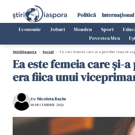
Politică
Internațional
Economie
Joburi
Monden
Sport
Educ
Povestea Mea
Eș
StiriDiaspora
›
Social
›
Ea este femeia care și-a pierdut viața în e
Ea este femeia care și-a
era fiica unui viceprima
De
Nicoleta Baciu
10 DECEMBRIE 2021