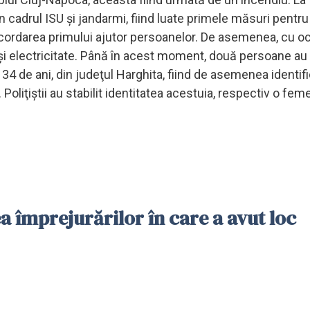
in cadrul ISU şi jandarmi, fiind luate primele măsuri pentru
 acordarea primului ajutor persoanelor. De asemenea, cu o
az şi electricitate. Până în acest moment, două persoane au
e 34 de ani, din judeţul Harghita, fiind de asemenea identifi
. Poliţiştii au stabilit identitatea acestuia, respectiv o fem
a împrejurărilor în care a avut loc