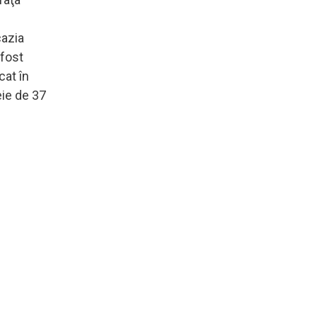
cazia
 fost
cat în
eie de 37