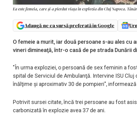
Ea este femeia, care și-a pierdut viața în explozia din Cluj Napoca. Tână
Adaugă-ne ca sursă preferată în Google
Urm
O femeie a murit, iar două persoane s-au ales cu ar
vineri dimineaţă, într-o casă de pe strada Dunării 
"În urma exploziei, o persoană de sex feminin a fost
spital de Serviciul de Ambulanţă. Intervine ISU Cluj 
înălţime şi aproximativ 30 de pompieri", informează I
Potrivit sursei citate, încă trei persoane au fost asis
carbonizată în explozie avea 37 de ani.