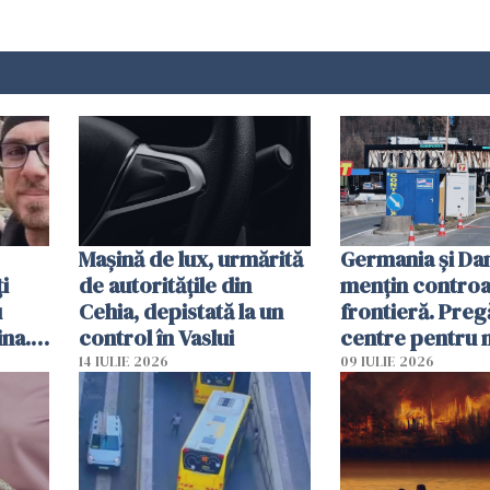
Mașină de lux, urmărită
Germania și D
i
de autoritățile din
mențin controal
u
Cehia, depistată la un
frontieră. Preg
ina.
control în Vaslui
centre pentru m
caută
respinși din UE
14 IULIE 2026
09 IULIE 2026