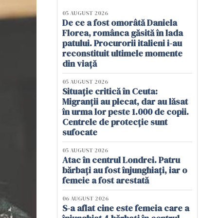
05 AUGUST 2026
De ce a fost omorâtă Daniela
Florea, românca găsită în lada
patului. Procurorii italieni i-au
reconstituit ultimele momente
din viață
05 AUGUST 2026
Situație critică în Ceuta:
Migranții au plecat, dar au lăsat
în urma lor peste 1.000 de copii.
Centrele de protecție sunt
sufocate
05 AUGUST 2026
Atac în centrul Londrei. Patru
bărbați au fost înjunghiați, iar o
femeie a fost arestată
06 AUGUST 2026
S-a aflat cine este femeia care a