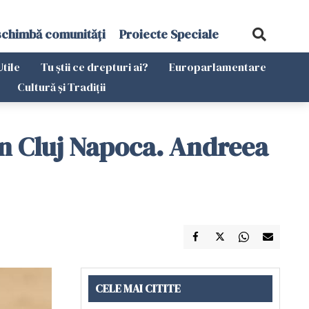
schimbă comunități
Proiecte Speciale
Utile
Tu știi ce drepturi ai?
Europarlamentare
Cultură și Tradiții
din Cluj Napoca. Andreea
CELE MAI CITITE