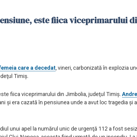
ensiune, este fiica viceprimarului d
femeia care a decedat
, vineri, carbonizată în explozia un
udeţul Timiş.
te fiica viceprimarului din Jimbolia, judeţul Timiş.
Andre
 și era cazată în pensiunea unde a avut loc tragedia și a 
mediul unui apel la numărul unic de urgenţă 112 a fost sesi
ipiul Cluj-Napoca, aceasta fiind urmată de un incendiu. La 