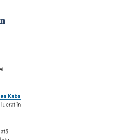
in
ei
ea Kaba
lucrat în
zată
faţa