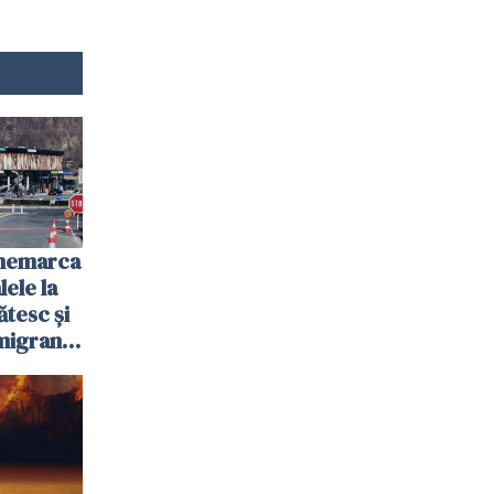
anemarca
ele la
ătesc și
igranții