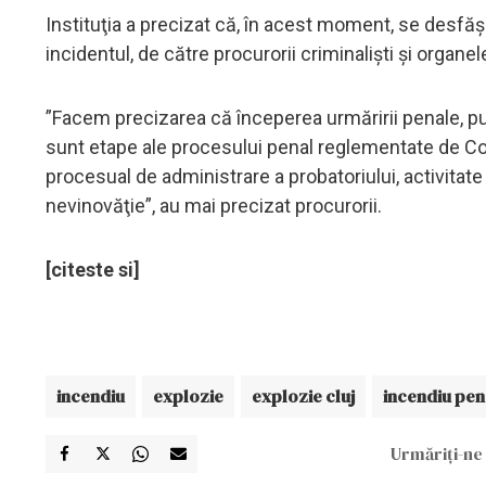
Instituţia a precizat că, în acest moment, se desfăş
incidentul, de către procurorii criminalişti şi organele 
”Facem precizarea că începerea urmăririi penale, pu
sunt etape ale procesului penal reglementate de Co
procesual de administrare a probatoriului, activitate
nevinovăţie”, au mai precizat procurorii.
[citeste si]
incendiu
explozie
explozie cluj
incendiu pen
Urmăriți-ne 