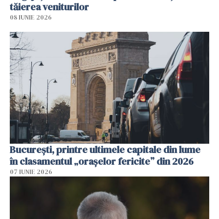
tăierea veniturilor
08 IUNIE 2026
București, printre ultimele capitale din lume
în clasamentul „orașelor fericite” din 2026
07 IUNIE 2026