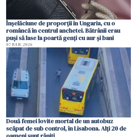
Înșelăciune de proporții în Ungaria, cu o
româncă în centrul anchetei. Bătrânii erau
puși să lase la poartă genți cu aur și bani
07 IULIE 2026
Două femei lovite mortal de un autobuz
scăpat de sub control, în Lisabona. Alți 20 de
oameni sunt răniți