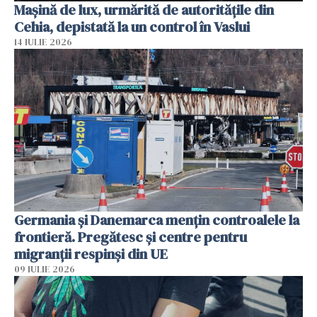
Mașină de lux, urmărită de autoritățile din
Cehia, depistată la un control în Vaslui
14 IULIE 2026
Germania și Danemarca mențin controalele la
frontieră. Pregătesc și centre pentru
migranții respinși din UE
09 IULIE 2026