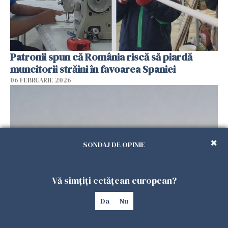
Patronii spun că România riscă să piardă
muncitorii străini în favoarea Spaniei
06 FEBRUARIE 2026
SONDAJ DE OPINIE
Vă simțiți cetățean european?
Da
Nu
Muncitori români exploatați de clanul „Muti”
în Spania: 17 arestări în urma unui raid al