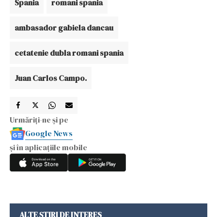
Spania
romani spania
ambasador gabiela dancau
cetatenie dubla romani spania
Juan Carlos Campo.
Urmăriți-ne și pe
Google News
și în aplicațiile mobile
ALTE ȘTIRI DE INTERES