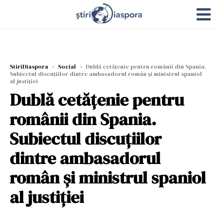
StiriDiaspora
›
Social
›
Dublă cetăţenie pentru românii din Spania.
Subiectul discuţiilor dintre ambasadorul român şi ministrul spaniol
al justiției
Dublă cetăţenie pentru
românii din Spania.
Subiectul discuţiilor
dintre ambasadorul
român şi ministrul spaniol
al justiției