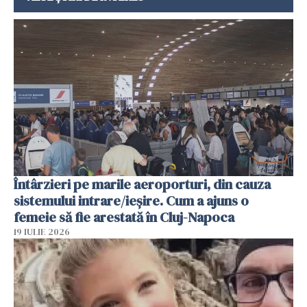
Întârzieri pe marile aeroporturi, din cauza
sistemului intrare/ieșire. Cum a ajuns o
femeie să fie arestată în Cluj-Napoca
19 IULIE 2026