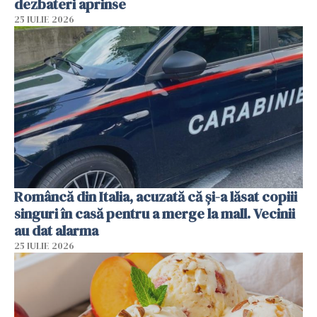
dezbateri aprinse
25 IULIE 2026
Româncă din Italia, acuzată că și-a lăsat copiii
singuri în casă pentru a merge la mall. Vecinii
au dat alarma
25 IULIE 2026