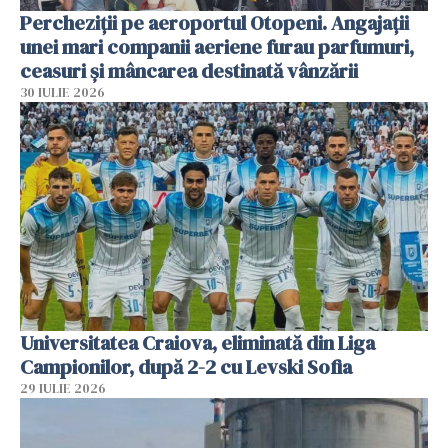
Percheziții pe aeroportul Otopeni. Angajații
unei mari companii aeriene furau parfumuri,
ceasuri și mâncarea destinată vânzării
30 IULIE 2026
Universitatea Craiova, eliminată din Liga
Campionilor, după 2-2 cu Levski Sofia
29 IULIE 2026