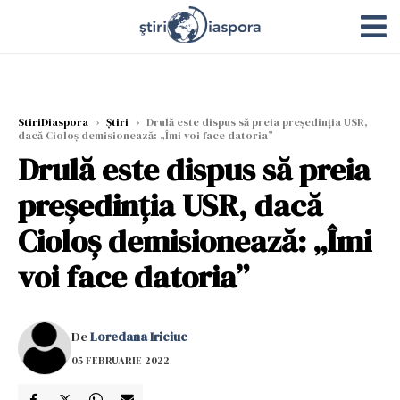
StiriDiaspora
›
Știri
›
Drulă este dispus să preia preşedinţia USR,
dacă Cioloş demisionează: „Îmi voi face datoria”
Drulă este dispus să preia
preşedinţia USR, dacă
Cioloş demisionează: „Îmi
voi face datoria”
De
Loredana Iriciuc
05 FEBRUARIE 2022