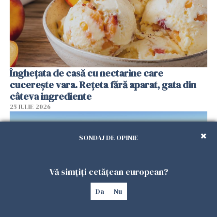
Înghețata de casă cu nectarine care
cucerește vara. Rețeta fără aparat, gata din
câteva ingrediente
25 IULIE 2026
SONDAJ DE OPINIE
Vă simțiți cetățean european?
Da
Nu