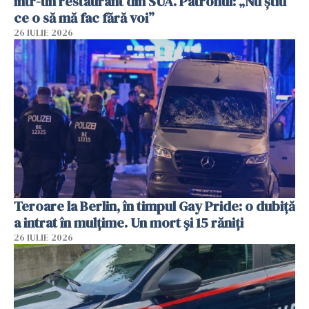
într-un restaurant din SUA. Patronul: „Nu știu
ce o să mă fac fără voi”
26 IULIE 2026
Teroare la Berlin, în timpul Gay Pride: o dubiță
a intrat în mulțime. Un mort și 15 răniți
26 IULIE 2026