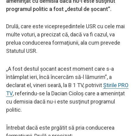
ameninţat cu demisia dacă nu-i este susţinut
programul politic a fost „destul de şocant”.
Drulă, care este vicepreşedintele USR cu cele mai
multe voturi, a precizat că, dacă va fi cazul, va
prelua conducerea formaţiunii, ala cum prevede
Statutul USR.
„A fost destul şocant acest moment care s-a
întâmplat ieri, încă încercăm să-l lămurim”, a
declarat el, vineri seară, la B 1 TV, potrivit
Știrile PRO
TV
, referindu-se la Dacian Cioloş care a ameninţat
cu demisia dacă nu-i este susţinut programul
politic.
Întrebat dacă este prgătit să pria conducerea
formaţiunii, Drulă a precizat: