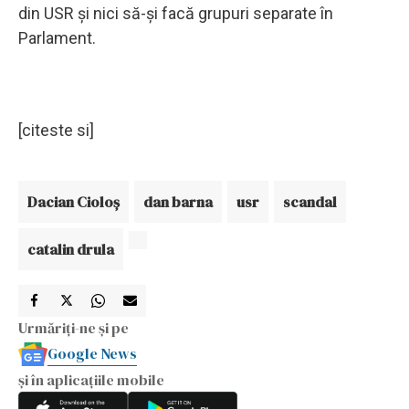
din USR şi nici să-şi facă grupuri separate în
Parlament.
[citeste si]
Dacian Cioloş
dan barna
usr
scandal
catalin drula
Urmăriți-ne și pe
Google News
și în aplicațiile mobile