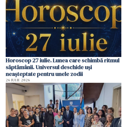
Horoscop 27 iulie. Lunea care schimbă ritmul
săptămânii. Universul deschide uși
neașteptate pentru unele zodii
26 IULIE 2026