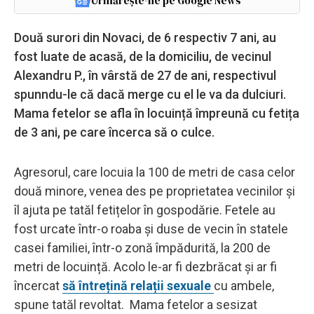
Urmărește-ne pe Google News
Două surori din Novaci, de 6 respectiv 7 ani, au
fost luate de acasă, de la domiciliu, de vecinul
Alexandru P., în vârstă de 27 de ani, respectivul
spunndu-le că dacă merge cu el le va da dulciuri.
Mama fetelor se afla în locuință împreună cu fetița
de 3 ani, pe care încerca să o culce.
Agresorul, care locuia la 100 de metri de casa celor
două minore, venea des pe proprietatea vecinilor și
îl ajuta pe tatăl fetițelor în gospodărie. Fetele au
fost urcate într-o roaba și duse de vecin în statele
casei familiei, într-o zonă împădurită, la 200 de
metri de locuință. Acolo le-ar fi dezbrăcat și ar fi
încercat
să întrețină relații sexuale
cu ambele,
spune tatăl revoltat. Mama fetelor a sesizat