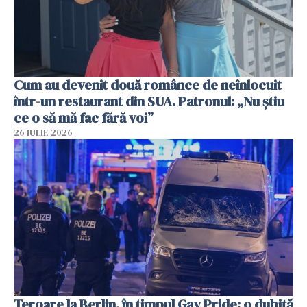
Cum au devenit două românce de neînlocuit
într-un restaurant din SUA. Patronul: „Nu știu
ce o să mă fac fără voi”
26 IULIE 2026
Teroare la Berlin, în timpul Gay Pride: o dubiță