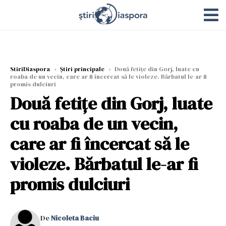
StiriDiaspora
›
Știri principale
›
Două fetiţe din Gorj, luate cu
roaba de un vecin, care ar fi încercat să le violeze. Bărbatul le-ar fi
promis dulciuri
Două fetiţe din Gorj, luate
cu roaba de un vecin,
care ar fi încercat să le
violeze. Bărbatul le-ar fi
promis dulciuri
De
Nicoleta Baciu