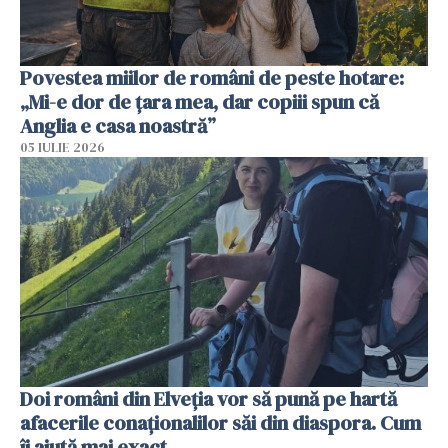
Povestea miilor de români de peste hotare:
„Mi-e dor de țara mea, dar copiii spun că
Anglia e casa noastră”
05 IULIE 2026
Doi români din Elveția vor să pună pe hartă
afacerile conaționalilor săi din diaspora. Cum
îi ajută mai exact