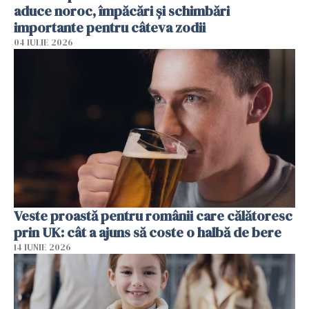
aduce noroc, împăcări și schimbări
importante pentru câteva zodii
04 IULIE 2026
Veste proastă pentru românii care călătoresc
prin UK: cât a ajuns să coste o halbă de bere
14 IUNIE 2026