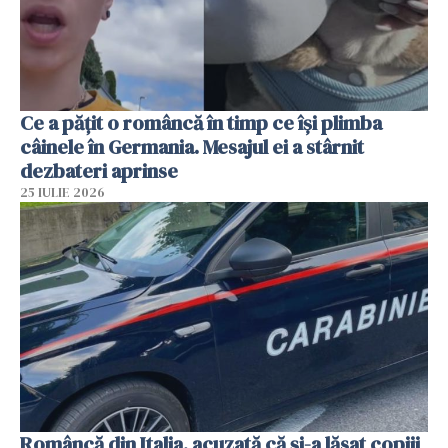
Ce a pățit o româncă în timp ce își plimba
câinele în Germania. Mesajul ei a stârnit
dezbateri aprinse
25 IULIE 2026
Româncă din Italia, acuzată că și-a lăsat copiii