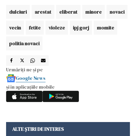
dulciuri
arestat
eliberat
minore
novaci
vecin
fetite
violeze
ipj gorj
momite
politia novaci
Urmăriți-ne și pe
Google News
și în aplicațiile mobile
ALTE ȘTIRI DE INTERES