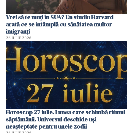
Vrei să te muți în SUA? Un studiu Harvard
arată ce se întâmplă cu sănătatea multor
imigranți
26 IULIE 2026
Horoscop 27 iulie. Lunea care schimbă ritmul
săptămânii. Universul deschide uși
neașteptate pentru unele zodii
26 IULIE 2026