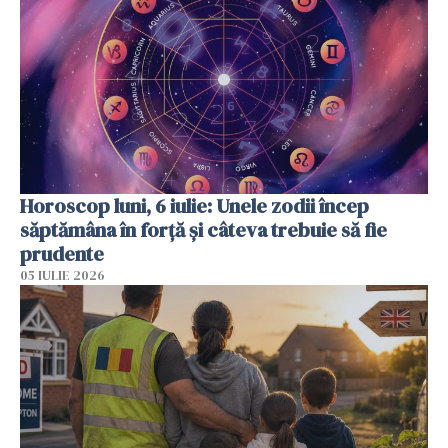
Horoscop luni, 6 iulie: Unele zodii încep
săptămâna în forță și câteva trebuie să fie
prudente
05 IULIE 2026