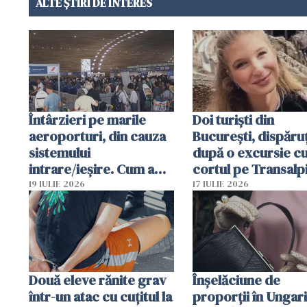
ALTE ȘTIRI DE INTERES
Întârzieri pe marile
Doi turiști din
aeroporturi, din cauza
București, dispăruț
sistemului
după o excursie c
intrare/ieșire. Cum a
cortul pe Transalp
ajuns o femeie să fie
Poliția și familia îi 
19 IULIE 2026
17 IULIE 2026
arestată în Cluj-Napoca
Două eleve rănite grav
Înșelăciune de
într-un atac cu cuțitul la
proporții în Ungari