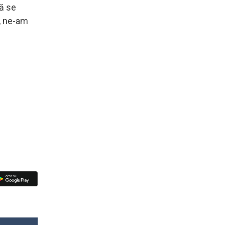
să se
o, ne-am