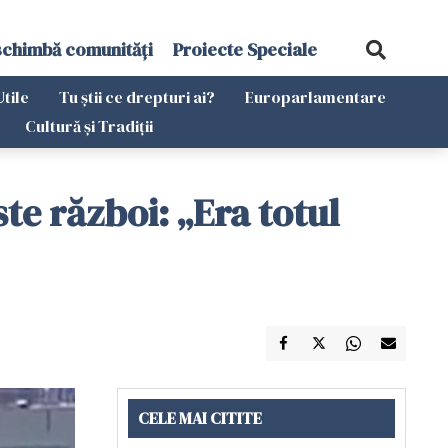
schimbă comunități
Proiecte Speciale
Utile
Tu știi ce drepturi ai?
Europarlamentare
Cultură și Tradiții
te război: „Era totul
CELE MAI CITITE