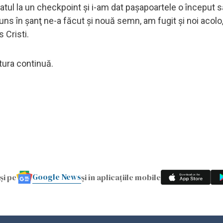
ldatul la un checkpoint şi i-am dat paşapoartele o început 
uns în şanţ ne-a făcut şi nouă semn, am fugit şi noi acol
 Cristi.
ntura continuă.
Google News
și pe
și în aplicațiile mobile