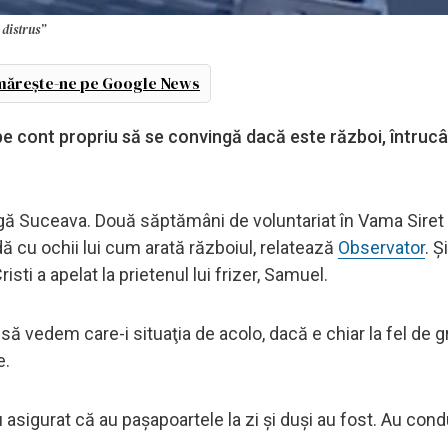
 distrus”
ărește-ne pe Google News
 pe cont propriu să se convingă dacă este război, întrucâ
ângă Suceava. Două săptămâni de voluntariat în Vama Siret 
dă cu ochii lui cum arată războiul, relatează
Observator
. Ş
sti a apelat la prietenul lui frizer, Samuel.
vedem care-i situaţia de acolo, dacă e chiar la fel de 
e.
 asigurat că au paşapoartele la zi şi duşi au fost. Au con