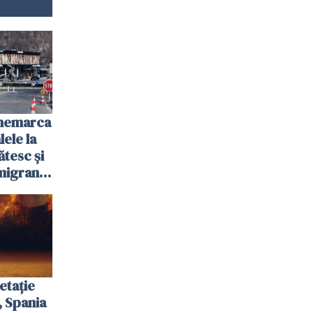
anemarca
ele la
ătesc și
igranții
etație
, Spania