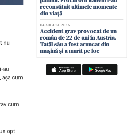
patului. Procurorii italieni i-au
reconstituit ultimele momente
din viață
04 AUGUST 2026
Accident grav provocat de un
român de 22 de ani în Austria.
t nu
Tatăl său a fost aruncat din
mașină și a murit pe loc
i-au
i, aşa cum
grav cum
dus opt