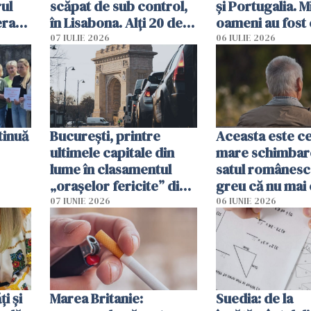
ul
scăpat de sub control,
și Portugalia. M
erau
în Lisabona. Alți 20 de
oameni au fost 
tă
oameni sunt răniți
07 IULIE 2026
06 IULIE 2026
tinuă
București, printre
Aceasta este c
ultimele capitale din
mare schimbar
lume în clasamentul
satul românesc.
„orașelor fericite” din
greu că nu mai 
2026
pe-aici, prin jur
07 IUNIE 2026
06 IUNIE 2026
ți și
Marea Britanie:
Suedia: de la