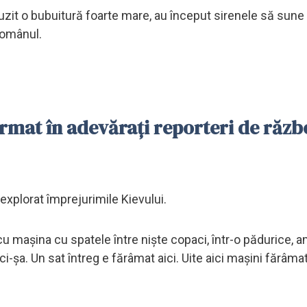
uzit o bubuitură foarte mare, au început sirenele să sune 
românul.
ormat în adevăraţi reporteri de răzb
u explorat împrejurimile Kievului.
 maşina cu spatele între nişte copaci, într-o pădurice, a
-şa. Un sat întreg e fărâmat aici. Uite aici maşini fărâma