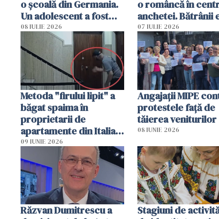
o școală din Germania.
o româncă în centr
Un adolescent a fost
anchetei. Bătrânii 
arestat
puși să lase la poar
08 IULIE 2026
07 IULIE 2026
genți cu aur și bani
Metoda "firului lipit" a
Angajaţii MIPE con
băgat spaima în
protestele faţă de
proprietarii de
tăierea veniturilor
apartamente din Italia.
08 IUNIE 2026
Poliția, sesizată
09 IUNIE 2026
Răzvan Dumitrescu a
Stagiuni de activită