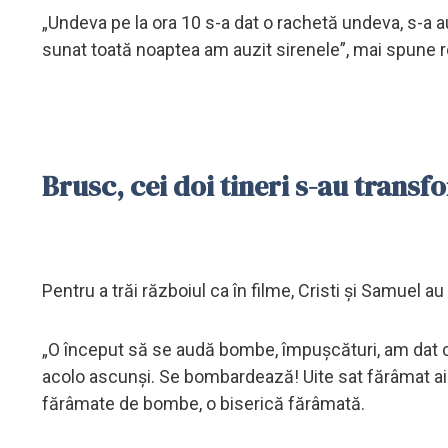
„Undeva pe la ora 10 s-a dat o rachetă undeva, s-a a
sunat toată noaptea am auzit sirenele”, mai spune 
Brusc, cei doi tineri s-au transf
Pentru a trăi războiul ca în filme, Cristi şi Samuel a
„O început să se audă bombe, împuşcături, am dat cu
acolo ascunşi. Se bombardează! Uite sat fărâmat aici
fărâmate de bombe, o biserică fărâmată.