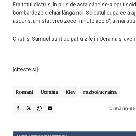
Era totul distrus, în plus de asta când ne-a oprit so
bombardezele chiar lângă noi. Soldatul după ce a aj
ascuns, am stat vreo zece minute acolo”, a mai spus
Cristi şi Samuel sunt de patru zile în Ucraina şi ave
[citeste si]
Romani
Ucraina
Kiev
razboi ucraina
Urmăriți-ne 