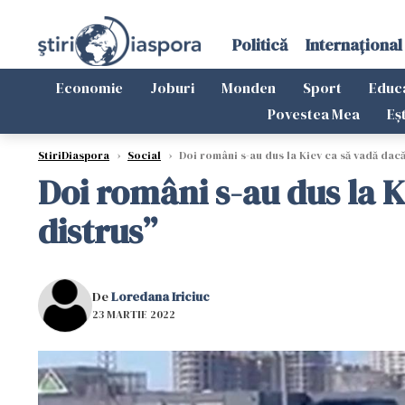
Politică
Internațional
Economie
Joburi
Monden
Sport
Educ
Povestea Mea
Eș
StiriDiaspora
›
Social
›
Doi români s-au dus la Kiev ca să vadă dacă
Doi români s-au dus la K
distrus”
De
Loredana Iriciuc
23 MARTIE 2022