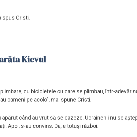
 spus Cristi.
arăta Kievul
 plimbare, cu bicicletele cu care se plimbau, într-adevăr n
erau oameni pe acolo”, mai spune Cristi.
 apărut când au vrut să se cazeze. Ucrainenii nu se aştep
aţi. Apoi, s-au convins. Da, e totuşi război.