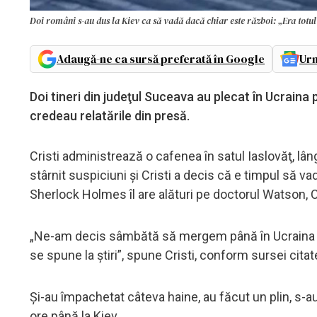
Doi români s-au dus la Kiev ca să vadă dacă chiar este război: „Era totul
Adaugă-ne ca sursă preferată în Google
Urm
Doi tineri din judeţul Suceava au plecat în Ucraina
credeau relatările din presă.
Cristi administrează o cafenea în satul Iaslovăţ, l
stârnit suspiciuni şi Cristi a decis că e timpul să va
Sherlock Holmes îl are alături pe doctorul Watson, Cri
„Ne-am decis sâmbătă să mergem până în Ucraina să 
se spune la ştiri”, spune Cristi, conform sursei citat
Şi-au împachetat câteva haine, au făcut un plin, s-au
ore până la Kiev.