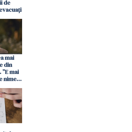
ii de
evacuați
ea mai
e din
 ”E mai
e nimeni
”