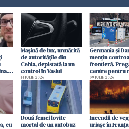
Mașină de lux, urmărită
Germania și D
i
de autoritățile din
mențin controal
u
Cehia, depistată la un
frontieră. Preg
ina.
control în Vaslui
centre pentru m
caută
respinși din UE
14 IULIE 2026
09 IULIE 2026
Două femei lovite
Incendii de veg
a, cu
mortal de un autobuz
uriașe în Franța