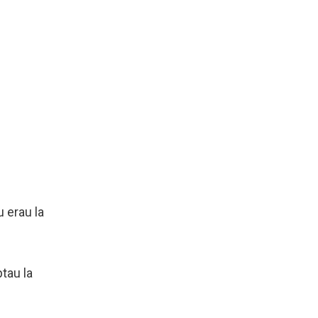
u erau la
tau la