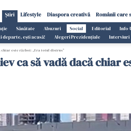
Știri
Lifestyle
Diaspora creativă
Românii care 
ație
Sănătate
Abuzuri
Social
Editorial
Info-
ti departe, ești acasă!
Alegeri Prezidențiale
Interviuri
 chiar este război: „Era totul distrus”
iev ca să vadă dacă chiar es