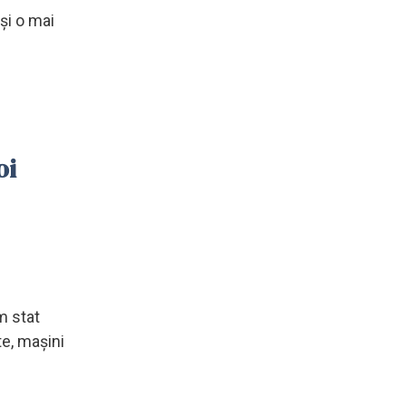
şi o mai
oi
m stat
te, maşini