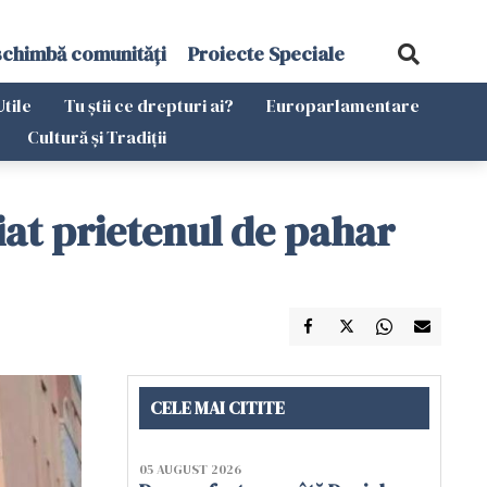
schimbă comunități
Proiecte Speciale
Utile
Tu știi ce drepturi ai?
Europarlamentare
Cultură și Tradiții
hiat prietenul de pahar
CELE MAI CITITE
05 AUGUST 2026