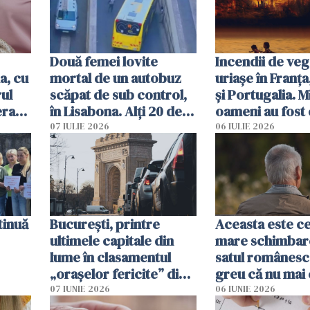
Două femei lovite
Incendii de veg
a, cu
mortal de un autobuz
uriașe în Franța
ul
scăpat de sub control,
și Portugalia. M
erau
în Lisabona. Alți 20 de
oameni au fost 
tă
oameni sunt răniți
07 IULIE 2026
06 IULIE 2026
tinuă
București, printre
Aceasta este c
ultimele capitale din
mare schimbar
lume în clasamentul
satul românesc.
„orașelor fericite” din
greu că nu mai 
2026
pe-aici, prin jur
07 IUNIE 2026
06 IUNIE 2026