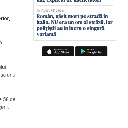
06 AUGUST 2026
Român, găsit mort pe stradă în
rior,
Italia. NU era un om al străzii, iar
polițiștii au în lucru o singură
variantă
n
lui
ușa unui
de 58 de
erii,