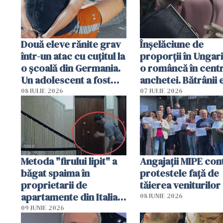
Două eleve rănite grav
Înșelăciune de
într-un atac cu cuțitul la
proporții în Ungari
o școală din Germania.
o româncă în centr
Un adolescent a fost
anchetei. Bătrânii 
arestat
puși să lase la poar
08 IULIE 2026
07 IULIE 2026
genți cu aur și bani
Metoda "firului lipit" a
Angajaţii MIPE con
băgat spaima în
protestele faţă de
proprietarii de
tăierea veniturilor
apartamente din Italia.
08 IUNIE 2026
Poliția, sesizată
09 IUNIE 2026