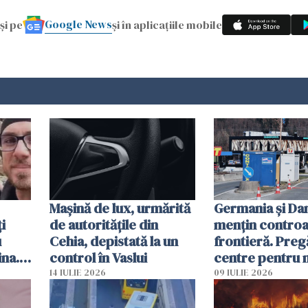
Google News
și pe
și în aplicațiile mobile
Mașină de lux, urmărită
Germania și D
i
de autoritățile din
mențin controal
u
Cehia, depistată la un
frontieră. Preg
ina.
control în Vaslui
centre pentru m
caută
respinși din UE
14 IULIE 2026
09 IULIE 2026