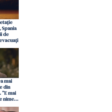
etație
, Spania
ii de
evacuați
ea mai
e din
 ”E mai
e nimeni
”