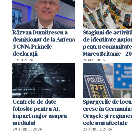
Răzvan Dumitrescu a
Stagiuni de activită
demisionat de la Antena
de identitate națio
3 CNN. Primele
pentru comunitate
declarații
Marea Britanie - 2
31 MAI 2026
28 MAI 2026
Centrele de date
Spargerile de locu
folosite pentru AI,
cresc în Germania:
impact major asupra
Orașele și regiune
mediului
cele mai afectate
29 APRILIE 2026
25 APRILIE 2026