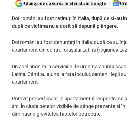
Adaugă-ne ca sursă preferată în Google
Urm
Doi români au fost reținuți în Italia, după ce și-au î
după ce victima nu a dorit să depună plângere.
Doi români au fost denunțați în Italia, după ce au înj
apartament din centrul orașului Latina (regiunea Laz
Un apel anonim la serviciile de urgență anunța scan
Latina. Când au ajuns la fața locului, oamenii legii
apartament.
Potrivit presei locale, în apartamentul respectiv se 
ani. În ciuda petelor vizibile de sânge prezente şi în i
diminuând gravitatea faptelor petrecute.