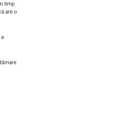
in timp
că are o
 a
vătămare