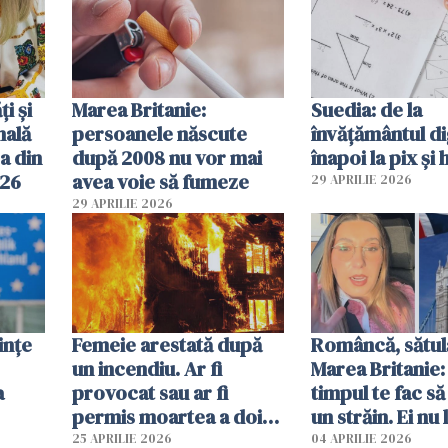
ți și
Marea Britanie:
Suedia: de la
nală
persoanele născute
învățământul di
a din
după 2008 nu vor mai
înapoi la pix și 
026
avea voie să fumeze
29 APRILIE 2026
29 APRILIE 2026
ințe
Femeie arestată după
Româncă, sătul
un incendiu. Ar fi
Marea Britanie:
a
provocat sau ar fi
timpul te fac să
permis moartea a doi
un străin. Ei nu
copii de 1 an și 3 ani
ca noi. În Româ
25 APRILIE 2026
04 APRILIE 2026