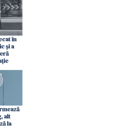
fel"
cat în
c și a
jeră
ație
urmează
 alt
ză la