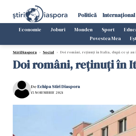
Politică
Internațional
Economie
Joburi
Monden
Sport
Educ
Povestea Mea
Eș
StiriDiaspora
›
Social
›
Doi români, reținuți în Italia, după ce și-a
Doi români, reținuți în I
De
Echipa Stiri Diaspora
15 NOIEMBRIE 2021