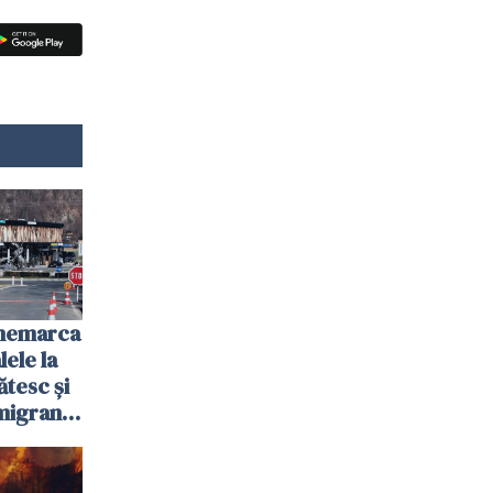
anemarca
ele la
ătesc și
igranții