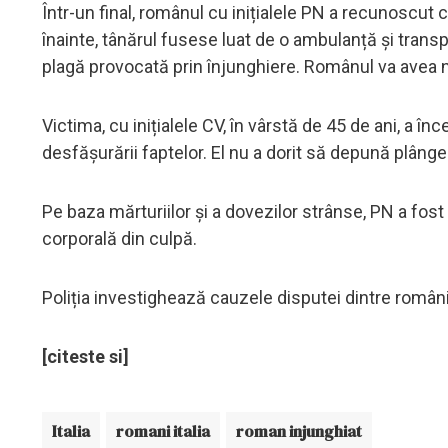
Într-un final, românul cu inițialele PN a recunoscut că
înainte, tânărul fusese luat de o ambulanță și transp
plagă provocată prin înjunghiere. Românul va avea n
Victima, cu inițialele CV, în vârstă de 45 de ani, a î
desfășurării faptelor. El nu a dorit să depună plâng
Pe baza mărturiilor și a dovezilor strânse, PN a fost
corporală din culpă.
Poliția investighează cauzele disputei dintre români
[citeste si]
Italia
romani italia
roman injunghiat