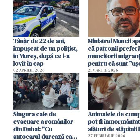
Tânăr de 22 de ani,
Ministrul Muncii s
împușcat de un polițist,
că patronii prefer
în Mureș, după ce l-a
muncitorii migranț
lovit în cap
pentru că sunt "uş
dispensabili"
02 APRILIE 2026
21 MARTIE 2026
Singura cale de
Animalele de com
evacuare a românilor
pot fi înmormânta
din Dubai: "Cu
alături de stăpânii 
autocarul durează cam
27 FEBRUARIE 2026