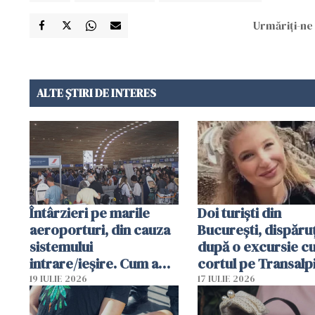
Urmăriți-ne 
ALTE ȘTIRI DE INTERES
Întârzieri pe marile
Doi turiști din
aeroporturi, din cauza
București, dispăruț
sistemului
după o excursie c
intrare/ieșire. Cum a
cortul pe Transalp
ajuns o femeie să fie
Poliția și familia îi 
19 IULIE 2026
17 IULIE 2026
arestată în Cluj-Napoca