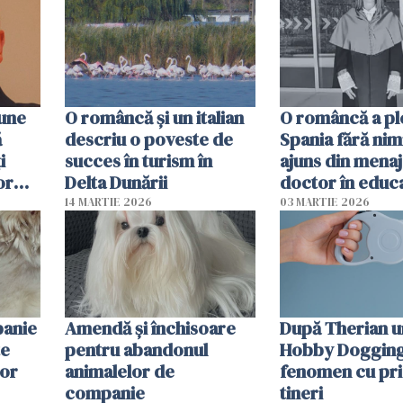
oamenii sunt alt
pune
O româncă și un italian
O româncă a ple
ă
descriu o poveste de
Spania fără nimi
i
succes în turism în
ajuns din mena
or
Delta Dunării
doctor în educ
14 MARTIE 2026
03 MARTIE 2026
panie
Amendă și închisoare
După Therian 
te
pentru abandonul
Hobby Dogging,
lor
animalelor de
fenomen cu pri
companie
tineri