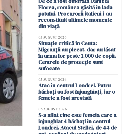
De ce a fost omorâtă Daniela
Florea, românca găsită în lada
patului. Procurorii italieni i-au
reconstituit ultimele momente
din viață
05 AUGUST 2026
Situație critică în Ceuta:
Migranții au plecat, dar au lăsat
în urma lor peste 1.000 de copii.
Centrele de protecție sunt
sufocate
05 AUGUST 2026
Atac în centrul Londrei. Patru
bărbați au fost înjunghiați, iar o
femeie a fost arestată
06 AUGUST 2026
S-a aflat cine este femeia care a
înjunghiat 4 bărbați în centrul
Londrei. Atacul Stellei, de 44 de
ani, explicat de anchetatori