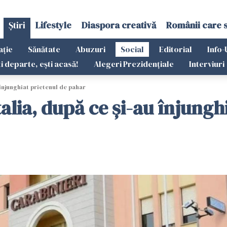
Știri
Lifestyle
Diaspora creativă
Românii care 
ație
Sănătate
Abuzuri
Social
Editorial
Info-
ti departe, ești acasă!
Alegeri Prezidențiale
Interviuri
u înjunghiat prietenul de pahar
talia, după ce și-au înjung