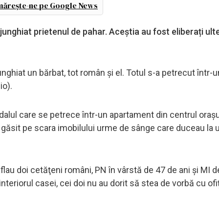
ărește-ne pe Google News
njunghiat prietenul de pahar. Aceștia au fost eliberați ulte
unghiat un bărbat, tot român și el. Totul s-a petrecut într-u
io).
dalul care se petrece într-un apartament din centrul orașu
 au găsit pe scara imobilului urme de sânge care duceau la 
aflau doi cetăţeni români, PN în vârstă de 47 de ani şi MI 
nteriorul casei, cei doi nu au dorit să stea de vorbă cu ofiț