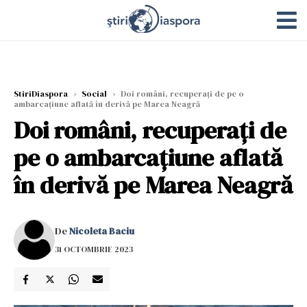
StiriDiaspora
›
Social
›
Doi români, recuperați de pe o
ambarcațiune aflată în derivă pe Marea Neagră
Doi români, recuperați de
pe o ambarcațiune aflată
în derivă pe Marea Neagră
De
Nicoleta Baciu
31 OCTOMBRIE 2023