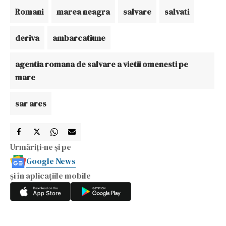
Romani
marea neagra
salvare
salvati
deriva
ambarcatiune
agentia romana de salvare a vietii omenesti pe
mare
sar ares
Urmăriți-ne și pe
Google News
și în aplicațiile mobile