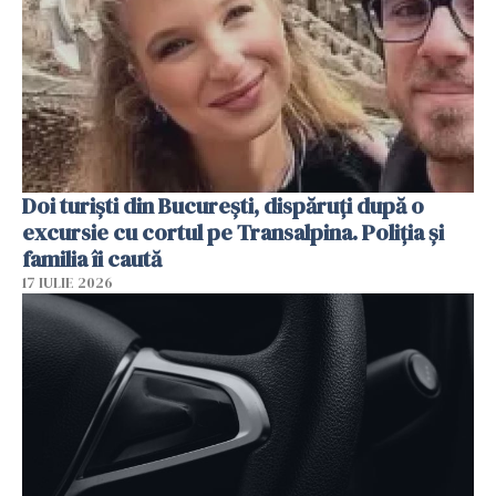
Doi turiști din București, dispăruți după o
excursie cu cortul pe Transalpina. Poliția și
familia îi caută
17 IULIE 2026