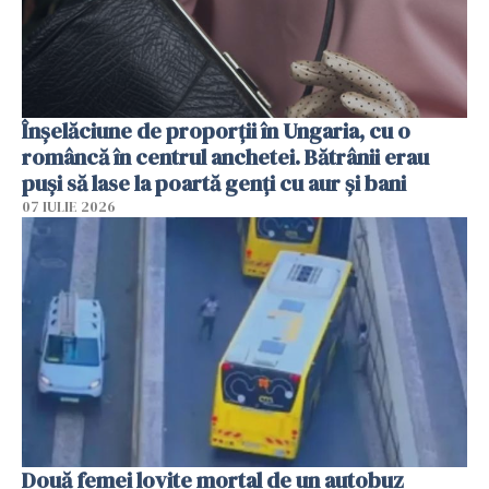
Înșelăciune de proporții în Ungaria, cu o
româncă în centrul anchetei. Bătrânii erau
puși să lase la poartă genți cu aur și bani
07 IULIE 2026
Două femei lovite mortal de un autobuz