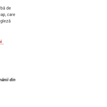
rbă de
cap, care
ngleză
ni
mânii din