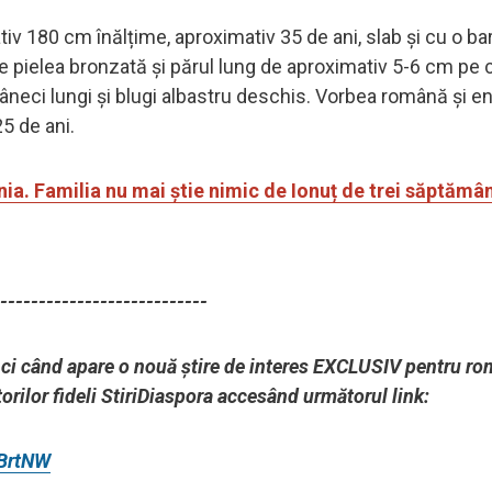
iv 180 cm înălțime, aproximativ 35 de ani, slab și cu o ba
re pielea bronzată și părul lung de aproximativ 5-6 cm pe 
 mâneci lungi și blugi albastru deschis. Vorbea română și e
5 de ani.
ia. Familia nu mai știe nimic de Ionuț de trei săptămâ
---------------------------
unci când apare o nouă știre de interes EXCLUSIV pentru ro
orilor fideli StiriDiaspora accesând următorul link:
ZBrtNW