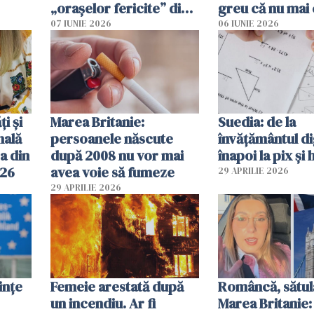
„orașelor fericite” din
greu că nu mai 
2026
pe-aici, prin jur
07 IUNIE 2026
06 IUNIE 2026
ți și
Marea Britanie:
Suedia: de la
nală
persoanele născute
învățământul di
a din
după 2008 nu vor mai
înapoi la pix și 
026
avea voie să fumeze
29 APRILIE 2026
29 APRILIE 2026
ințe
Femeie arestată după
Româncă, sătul
un incendiu. Ar fi
Marea Britanie: