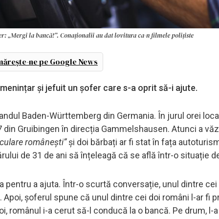
: „Mergi la bancă!”. Conaționalii au dat lovitura ca-n filmele polițiste
ărește-ne pe Google News
enințar și jefuit un șofer care s-a oprit să-i ajute.
andul Baden-Württemberg din Germania. În jurul orei loca
7 din Gruibingen în direcția Gammelshausen. Atunci a văz
iculare românești”
și doi bărbați ar fi stat în fața autoturis
lui de 31 de ani să înțeleagă că se află într-o situație d
 pentru a ajuta. Într-o scurtă conversație, unul dintre cei
. Apoi, șoferul spune că unul dintre cei doi români l-ar fi p
Apoi, românul i-a cerut să-l conducă la o bancă. Pe drum, l-a