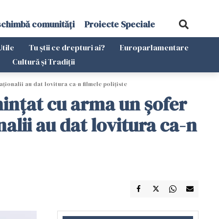
schimbă comunități
Proiecte Speciale
Utile
Tu știi ce drepturi ai?
Europarlamentare
Cultură și Tradiții
ionalii au dat lovitura ca-n filmele polițiste
nințat cu arma un șofer
nalii au dat lovitura ca-n