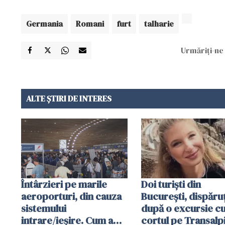
Germania
Romani
furt
talharie
Urmăriți-ne 
ALTE ȘTIRI DE INTERES
Întârzieri pe marile
Doi turiști din
aeroporturi, din cauza
București, dispăruț
sistemului
după o excursie c
intrare/ieșire. Cum a
cortul pe Transalp