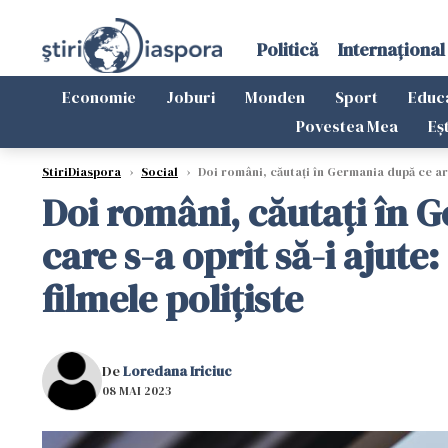
Politică
Internațional
Economie
Joburi
Monden
Sport
Educ
Povestea Mea
Eș
StiriDiaspora
›
Social
›
Doi români, căutați în Germania după ce ar f
Doi români, căutați în 
care s-a oprit să-i ajute
filmele polițiste
De
Loredana Iriciuc
08 MAI 2023