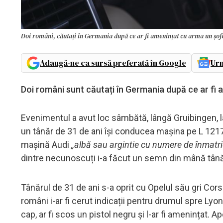
Doi români, căutați în Germania după ce ar fi amenințat cu arma un șofer
Adaugă-ne ca sursă preferată în Google
Urm
Doi români sunt căutați în Germania după ce ar fi am
Evenimentul a avut loc sâmbătă, lângă Gruibingen, l
un tânăr de 31 de ani își conducea mașina pe L 121
mașină Audi
„albă sau argintie cu numere de înmatr
dintre necunoscuți i-a făcut un semn din mână tânăru
Tânărul de 31 de ani s-a oprit cu Opelul său gri Corsa
români i-ar fi cerut indicații pentru drumul spre Lyon
cap, ar fi scos un pistol negru și l-ar fi amenințat. 