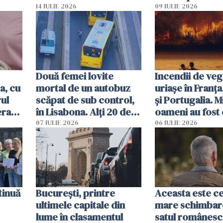
caută
respinși din UE
14 IULIE 2026
09 IULIE 2026
Două femei lovite
Incendii de veg
a, cu
mortal de un autobuz
uriașe în Franța
ul
scăpat de sub control,
și Portugalia. M
erau
în Lisabona. Alți 20 de
oameni au fost 
tă
oameni sunt răniți
07 IULIE 2026
06 IULIE 2026
tinuă
București, printre
Aceasta este c
ultimele capitale din
mare schimbar
lume în clasamentul
satul românesc.