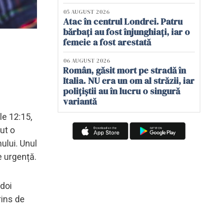
05 AUGUST 2026
Atac în centrul Londrei. Patru
bărbați au fost înjunghiați, iar o
femeie a fost arestată
06 AUGUST 2026
Român, găsit mort pe stradă în
Italia. NU era un om al străzii, iar
polițiștii au în lucru o singură
variantă
le 12:15,
ut o
mului. Unul
e urgență.
 doi
rins de