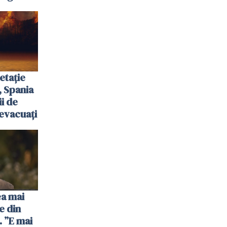
etație
, Spania
ii de
evacuați
ea mai
e din
 ”E mai