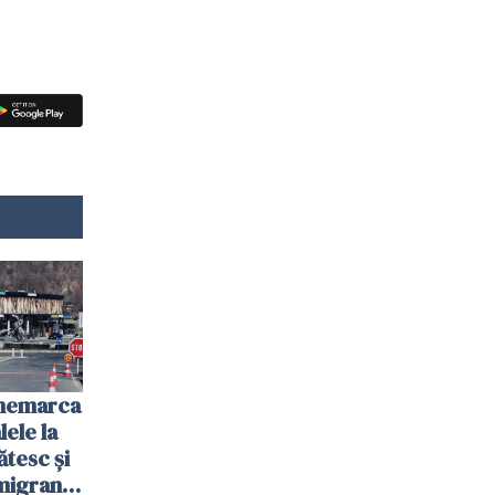
anemarca
ele la
ătesc și
igranții