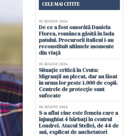
CELE MAI CITITE
05 AUGUST 2026
De ce a fost omorâtă Daniela
Florea, românca găsită în lada
patului. Procurorii italieni i-au
reconstituit ultimele momente
din viață
05 AUGUST 2026
Situație critică în Ceuta:
Migranții au plecat, dar au lăsat
în urma lor peste 1.000 de copii.
Centrele de protecție sunt
sufocate
06 AUGUST 2026
S-a aflat cine este femeia care a
înjunghiat 4 bărbați în centrul
Londrei. Atacul Stellei, de 44 de
ani, explicat de anchetatori