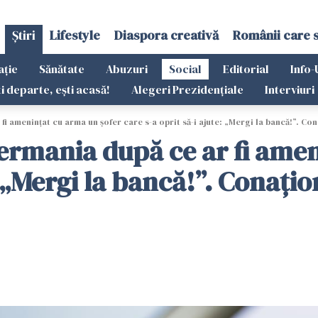
Știri
Lifestyle
Diaspora creativă
Românii care 
ație
Sănătate
Abuzuri
Social
Editorial
Info-
ti departe, ești acasă!
Alegeri Prezidențiale
Interviuri
i amenințat cu arma un șofer care s-a oprit să-i ajute: „Mergi la bancă!”. Conaț
Germania după ce ar fi ame
: „Mergi la bancă!”. Conațio