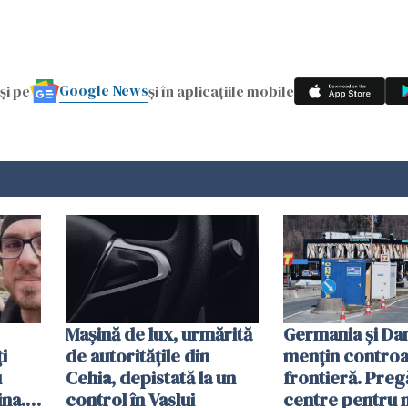
Google News
și pe
și în aplicațiile mobile
Mașină de lux, urmărită
Germania și D
i
de autoritățile din
mențin controal
u
Cehia, depistată la un
frontieră. Preg
ina.
control în Vaslui
centre pentru m