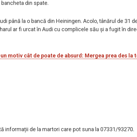
e bancheta din spate.
Audi până la o bancă din Heiningen. Acolo, tânărul de 31 de
arul ar fi urcat în Audi cu complicele său și a fugit în dire
-un motiv cât de poate de absurd: Mergea prea des la 
tă informații de la martori care pot suna la 07331/93270.