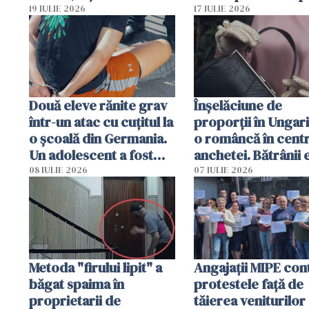
ajuns o femeie să fie
Poliția și familia îi 
19 IULIE 2026
17 IULIE 2026
arestată în Cluj-Napoca
Două eleve rănite grav
Înșelăciune de
într-un atac cu cuțitul la
proporții în Ungari
o școală din Germania.
o româncă în centr
Un adolescent a fost
anchetei. Bătrânii 
arestat
puși să lase la poar
08 IULIE 2026
07 IULIE 2026
genți cu aur și bani
Metoda "firului lipit" a
Angajaţii MIPE con
băgat spaima în
protestele faţă de
proprietarii de
tăierea veniturilor