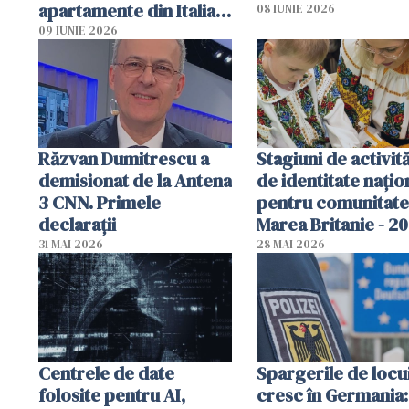
apartamente din Italia.
08 IUNIE 2026
Poliția, sesizată
09 IUNIE 2026
Răzvan Dumitrescu a
Stagiuni de activită
demisionat de la Antena
de identitate națio
3 CNN. Primele
pentru comunitate
declarații
Marea Britanie - 2
31 MAI 2026
28 MAI 2026
Centrele de date
Spargerile de locu
folosite pentru AI,
cresc în Germania: