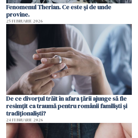
Fenomenul Therian. Ce este și de unde
provine.
25 FEBRUARIE 2026
De ce divorțul trăit în afara țării ajunge să fie
resimțit ca traumă pentru românii familiști și
tradiționaliști?
24 FEBRUARIE 2026