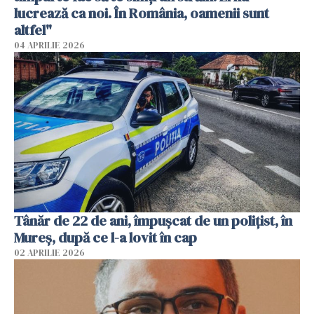
lucrează ca noi. În România, oamenii sunt
altfel"
04 APRILIE 2026
Tânăr de 22 de ani, împușcat de un polițist, în
Mureș, după ce l-a lovit în cap
02 APRILIE 2026