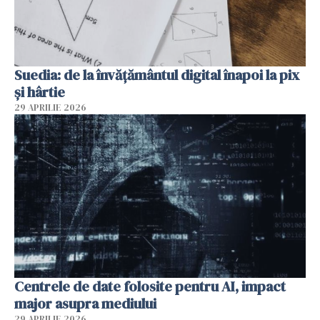
Suedia: de la învățământul digital înapoi la pix
și hârtie
29 APRILIE 2026
Centrele de date folosite pentru AI, impact
major asupra mediului
29 APRILIE 2026