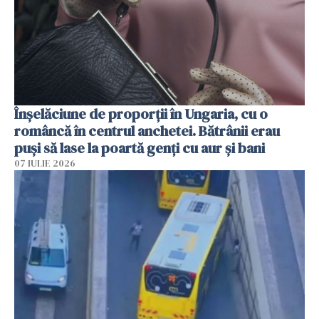
Înșelăciune de proporții în Ungaria, cu o
româncă în centrul anchetei. Bătrânii erau
puși să lase la poartă genți cu aur și bani
07 IULIE 2026