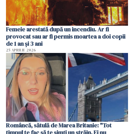
Femeie arestată după un incendiu. Ar fi
provocat sau ar fi permis moartea a doi copii
de 1 an și 3 ani
25 APRILIE 2026
Româncă, sătulă de Marea Britanie: "Tot
timpul te fac să te simți un străin. Ei nu