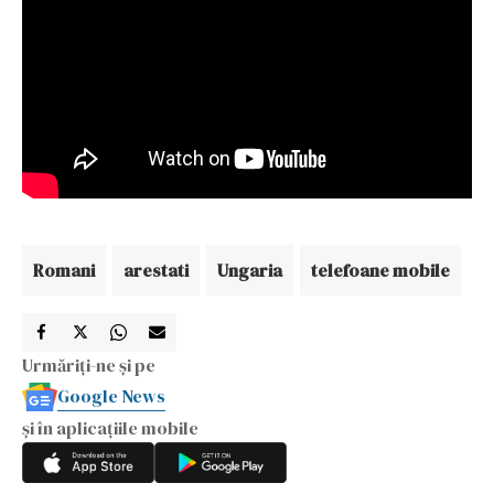
Romani
arestati
Ungaria
telefoane mobile
Urmăriți-ne și pe
Google News
și în aplicațiile mobile