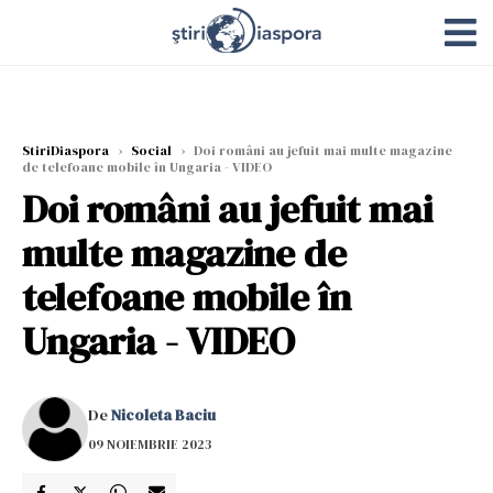
StiriDiaspora
›
Social
›
Doi români au jefuit mai multe magazine
de telefoane mobile în Ungaria - VIDEO
Doi români au jefuit mai
multe magazine de
telefoane mobile în
Ungaria - VIDEO
De
Nicoleta Baciu
09 NOIEMBRIE 2023