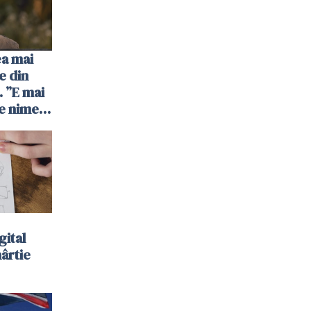
ea mai
e din
 ”E mai
e nimeni
”
gital
hârtie