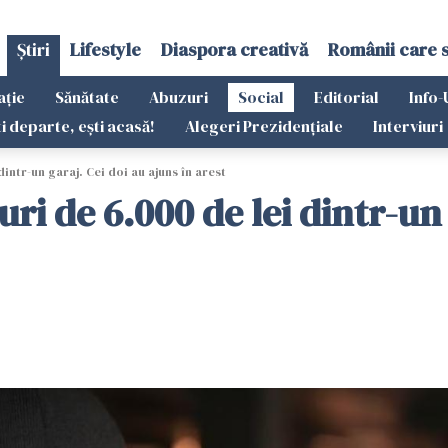
Știri
Lifestyle
Diaspora creativă
Românii care 
ație
Sănătate
Abuzuri
Social
Editorial
Info-
ti departe, ești acasă!
Alegeri Prezidențiale
Interviuri
intr-un garaj. Cei doi au ajuns în arest
ri de 6.000 de lei dintr-un 