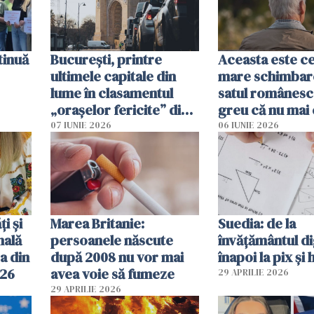
tinuă
București, printre
Aceasta este c
ultimele capitale din
mare schimbar
lume în clasamentul
satul românesc.
„orașelor fericite” din
greu că nu mai 
2026
pe-aici, prin jur
07 IUNIE 2026
06 IUNIE 2026
ți și
Marea Britanie:
Suedia: de la
nală
persoanele născute
învățământul di
a din
după 2008 nu vor mai
înapoi la pix și 
026
avea voie să fumeze
29 APRILIE 2026
29 APRILIE 2026