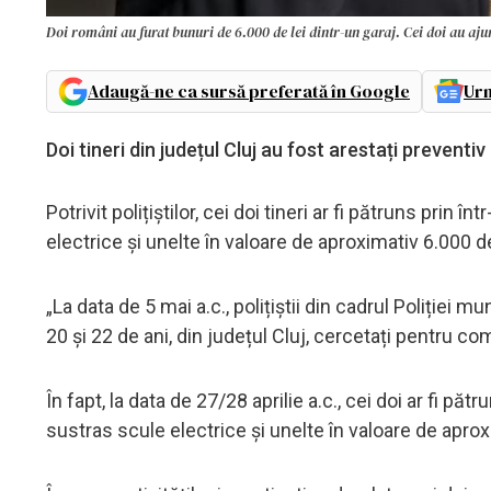
Doi români au furat bunuri de 6.000 de lei dintr-un garaj. Cei doi au ajun
Adaugă-ne ca sursă preferată în Google
Urm
Doi tineri din județul Cluj au fost arestați preventi
Potrivit polițiștilor, cei doi tineri ar fi pătruns prin în
electrice și unelte în valoare de aproximativ 6.000 de
„La data de 5 mai a.c., polițiștii din cadrul Poliției m
20 și 22 de ani, din județul Cluj, cercetați pentru comi
În fapt, la data de 27/28 aprilie a.c., cei doi ar fi pătr
sustras scule electrice și unelte în valoare de aprox