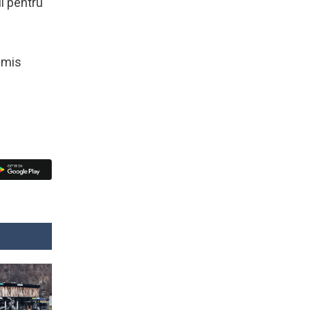
ii pentru
nsmis