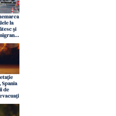
anemarca
ele la
ătesc și
igranții
etație
, Spania
ii de
evacuați