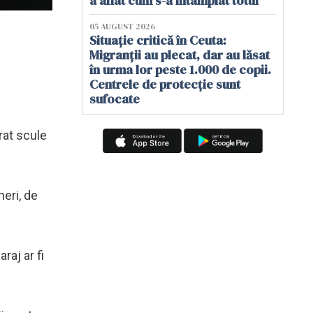
a aflat cum s-a întâmplat totul
05 AUGUST 2026
Situație critică în Ceuta:
Migranții au plecat, dar au lăsat
în urma lor peste 1.000 de copii.
Centrele de protecție sunt
sufocate
urat scule
neri, de
araj ar fi