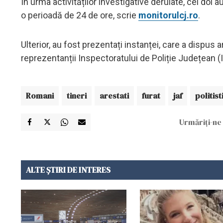
În urma activităților investigative derulate, cei doi a
o perioadă de 24 de ore, scrie
monitorulcj.ro
.
Ulterior, au fost prezentați instanței, care a dispus 
reprezentanții Inspectoratului de Poliție Județean (I
Romani
tineri
arestati
furat
jaf
politist
Urmăriți-ne 
ALTE ȘTIRI DE INTERES