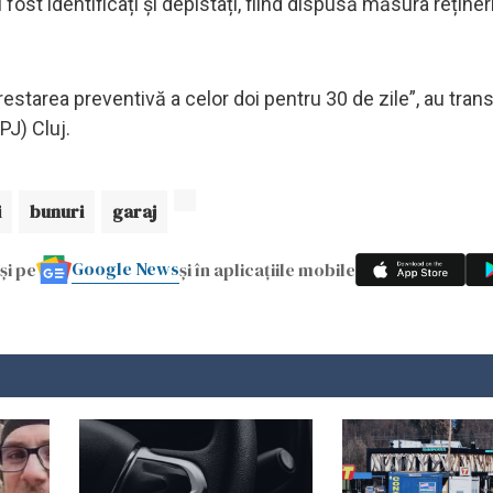
u fost identificați și depistați, fiind dispusă măsura reținer
arestarea preventivă a celor doi pentru 30 de zile”, au tra
PJ) Cluj.
i
bunuri
garaj
Google News
și pe
și în aplicațiile mobile