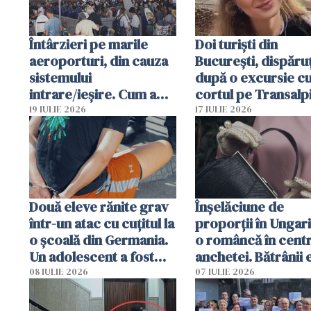
Întârzieri pe marile
Doi turiști din
aeroporturi, din cauza
București, dispăruț
sistemului
după o excursie c
intrare/ieșire. Cum a
cortul pe Transalp
ajuns o femeie să fie
Poliția și familia îi 
19 IULIE 2026
17 IULIE 2026
arestată în Cluj-Napoca
Două eleve rănite grav
Înșelăciune de
într-un atac cu cuțitul la
proporții în Ungari
o școală din Germania.
o româncă în centr
Un adolescent a fost
anchetei. Bătrânii 
arestat
puși să lase la poar
08 IULIE 2026
07 IULIE 2026
genți cu aur și bani