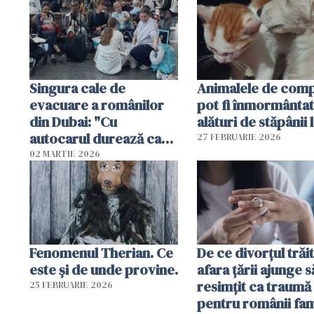
Singura cale de
Animalele de com
evacuare a românilor
pot fi înmormânta
din Dubai: "Cu
alături de stăpânii 
autocarul durează cam
27 FEBRUARIE 2026
două zile"
02 MARTIE 2026
Fenomenul Therian. Ce
De ce divorțul trăit
este și de unde provine.
afara țării ajunge s
resimțit ca traumă
25 FEBRUARIE 2026
pentru românii fami