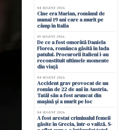
04 AUGUST 2026
Cine era Marian, românul de
numai 19 ani care a murit pe
câmp în Italia
05 AUGUST 2026
De ce a fost omorâtă Daniela
Florea, românca găsită în lada
patului. Procurorii italieni i-au
reconstituit ultimele momente
din viață
04 AUGUST 2026
Accident grav provocat de un
român de 22 de ani în Austria.
Tatăl său a fost aruncat din
mașină și a murit pe loc
04 AUGUST 2026
A fost arestat criminalul femeii
găsite în Grecia, într-o valiză. S-