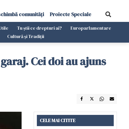
schimbă comunități
Proiecte Speciale
Utile
Tu știi ce drepturi ai?
Europarlamentare
Cultură și Tradiții
garaj. Cei doi au ajuns
CELE MAI CITITE