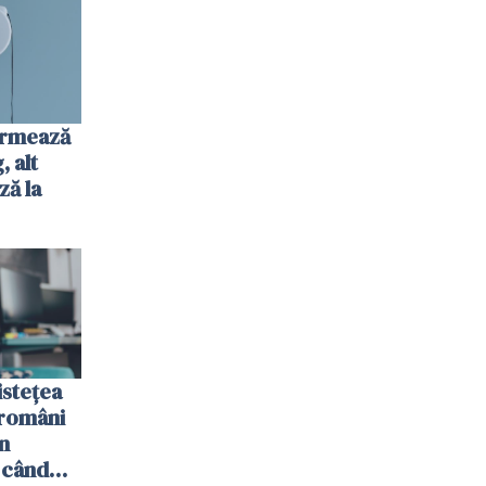
urmează
 alt
ză la
istețea
 români
n
 când