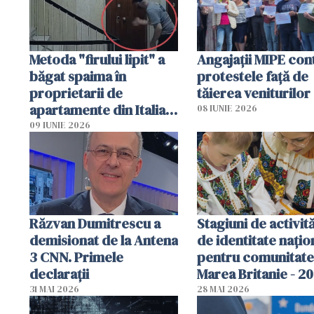
Metoda "firului lipit" a
Angajaţii MIPE con
băgat spaima în
protestele faţă de
proprietarii de
tăierea veniturilor
apartamente din Italia.
08 IUNIE 2026
Poliția, sesizată
09 IUNIE 2026
Răzvan Dumitrescu a
Stagiuni de activită
demisionat de la Antena
de identitate națio
3 CNN. Primele
pentru comunitate
declarații
Marea Britanie - 2
31 MAI 2026
28 MAI 2026