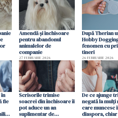
panie
Amendă și închisoare
După Therian 
te
pentru abandonul
Hobby Dogging,
lor
animalelor de
fenomen cu pri
companie
tineri
27 FEBRUARIE 2026
26 FEBRUARIE 2026
 în
Scrisorile trimise
De ce ajunge tr
ă fie
soacrei din închisoare îi
negată la mulți
pot aduce un an
care muncesc î
liști
suplimentar de
diaspora, chiar