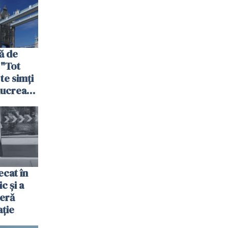
ă de
 "Tot
 te simți
 lucrează
nia,
fel"
cat în
c și a
jeră
ație