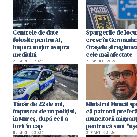
Centrele de date
Spargerile de locu
folosite pentru AI,
cresc în Germania:
impact major asupra
Orașele și regiune
mediului
cele mai afectate
29 APRILIE 2026
25 APRILIE 2026
Tânăr de 22 de ani,
Ministrul Muncii s
împușcat de un polițist,
că patronii prefer
în Mureș, după ce l-a
muncitorii migranț
lovit în cap
pentru că sunt "uş
dispensabili"
02 APRILIE 2026
21 MARTIE 2026