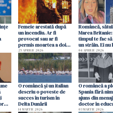
ințe
Femeie arestată după
Româncă, sătul
un incendiu. Ar fi
Marea Britanie:
a
provocat sau ar fi
timpul te fac să
permis moartea a doi
un străin. Ei nu
copii de 1 an și 3 ani
ca noi. În Româ
25 APRILIE 2026
04 APRILIE 2026
oamenii sunt alt
pune
O româncă și un italian
O româncă a ple
ă
descriu o poveste de
Spania fără nimi
i
succes în turism în
ajuns din mena
or
Delta Dunării
doctor în educ
14 MARTIE 2026
03 MARTIE 2026