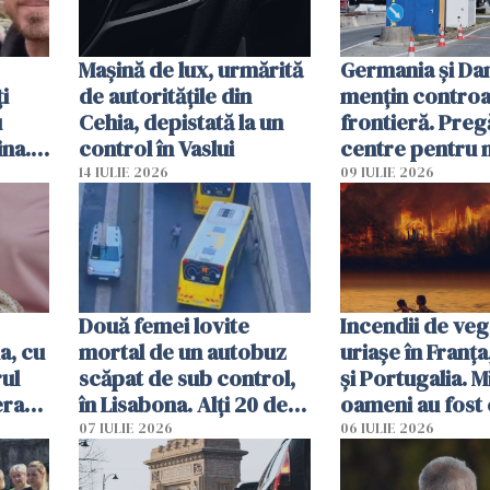
Mașină de lux, urmărită
Germania și D
i
de autoritățile din
mențin controal
u
Cehia, depistată la un
frontieră. Preg
ina.
control în Vaslui
centre pentru m
caută
respinși din UE
14 IULIE 2026
09 IULIE 2026
Două femei lovite
Incendii de veg
a, cu
mortal de un autobuz
uriașe în Franța
ul
scăpat de sub control,
și Portugalia. M
erau
în Lisabona. Alți 20 de
oameni au fost 
tă
oameni sunt răniți
07 IULIE 2026
06 IULIE 2026