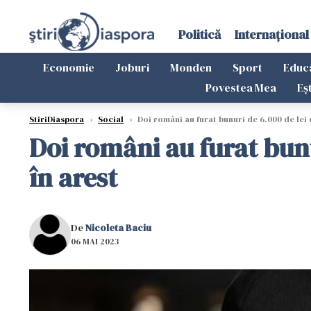
Politică
Internațional
Economie
Joburi
Monden
Sport
Educ
Povestea Mea
Eș
StiriDiaspora
›
Social
›
Doi români au furat bunuri de 6.000 de lei d
Doi români au furat bunu
în arest
De
Nicoleta Baciu
06 MAI 2023