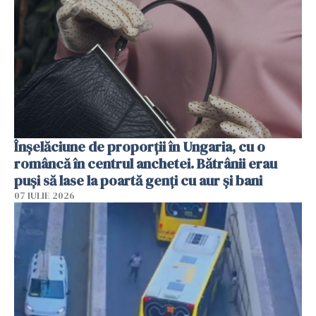
Înșelăciune de proporții în Ungaria, cu o
româncă în centrul anchetei. Bătrânii erau
puși să lase la poartă genți cu aur și bani
07 IULIE 2026