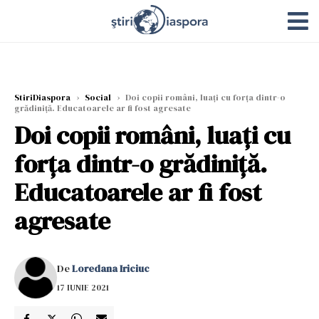
StiriDiaspora
›
Social
›
Doi copii români, luați cu forța dintr-o
grădiniță. Educatoarele ar fi fost agresate
Doi copii români, luați cu
forța dintr-o grădiniță.
Educatoarele ar fi fost
agresate
De
Loredana Iriciuc
17 IUNIE 2021