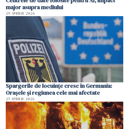
Centrele de date folosite pentru AI, impact
major asupra mediului
29 APRILIE 2026
Spargerile de locuințe cresc în Germania:
Orașele și regiunea cele mai afectate
25 APRILIE 2026