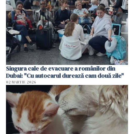
Singura cale de evacuare a românilor din
Dubai: "Cu autocarul durează cam două zile"
02 MARTIE 2026