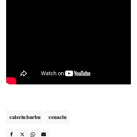
caleriu barbu
cenaclu