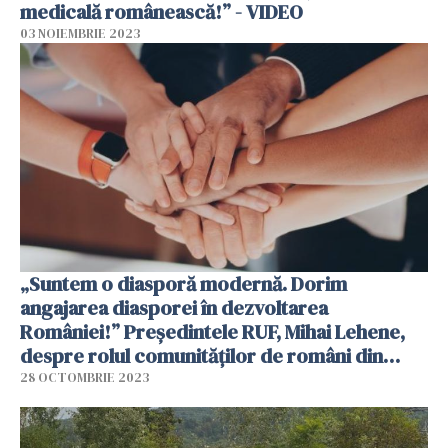
medicală românească!” - VIDEO
03 NOIEMBRIE 2023
„Suntem o diasporă modernă. Dorim
angajarea diasporei în dezvoltarea
României!” Președintele RUF, Mihai Lehene,
despre rolul comunităților de români din
străinătate / VIDEO
28 OCTOMBRIE 2023