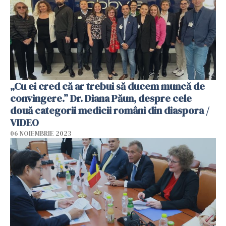
„Cu ei cred că ar trebui să ducem muncă de
convingere.” Dr. Diana Păun, despre cele
două categorii medicii români din diaspora /
VIDEO
06 NOIEMBRIE 2023