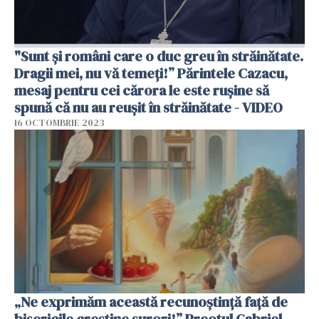
"Sunt și români care o duc greu în străinătate.
Dragii mei, nu vă temeți!” Părintele Cazacu,
mesaj pentru cei cărora le este rușine să
spună că nu au reușit în străinătate - VIDEO
16 OCTOMBRIE 2023
„Ne exprimăm această recunoștință față de
bisericile creștine surori!” Preotul Gabriel