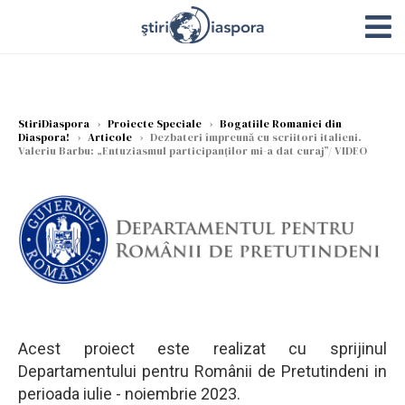
StiriDiaspora
›
Proiecte Speciale
›
Bogatiile Romaniei din
Diaspora!
›
Articole
›
Dezbateri împreună cu scriitori italieni.
Valeriu Barbu: „Entuziasmul participanților mi-a dat curaj”/ VIDEO
Acest proiect este realizat cu sprijinul
Departamentului pentru Românii de Pretutindeni in
perioada iulie - noiembrie 2023.