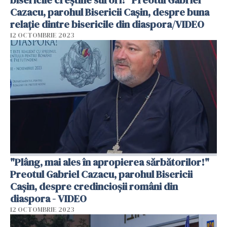
Cazacu, parohul Bisericii Cașin, despre buna
relație dintre bisericile din diaspora/VIDEO
12 OCTOMBRIE 2023
"Plâng, mai ales în apropierea sărbătorilor!"
Preotul Gabriel Cazacu, parohul Bisericii
Cașin, despre credincioșii români din
diaspora - VIDEO
12 OCTOMBRIE 2023