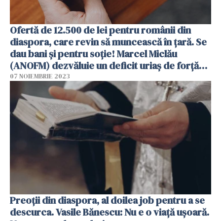
Ofertă de 12.500 de lei pentru românii din
diaspora, care revin să muncească în țară. Se
dau bani și pentru soție! Marcel Miclău
(ANOFM) dezvăluie un deficit uriaș de forță
de muncă
07 NOIEMBRIE 2023
Preoții din diaspora, al doilea job pentru a se
descurca. Vasile Bănescu: Nu e o viață ușoară.