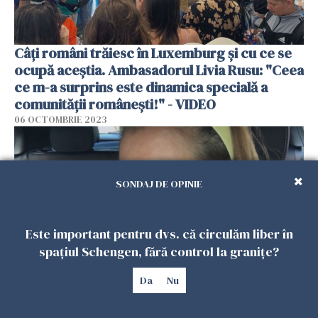
Câți români trăiesc în Luxemburg și cu ce se
ocupă aceștia. Ambasadorul Livia Rusu: "Ceea
ce m-a surprins este dinamica specială a
comunității românești!" - VIDEO
06 OCTOMBRIE 2023
SONDAJ DE OPINIE
Este important pentru dvs. că circulăm liber în
spațiul Schengen, fără control la granițe?
Da
Nu
„Copiii români sunt cei mai numeroși la clasa
mea de chitară!” Mădălina Dorneanu,