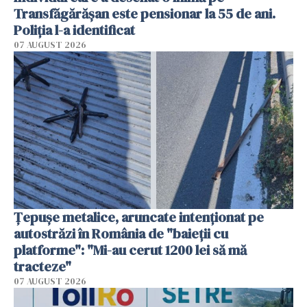
Transfăgărășan este pensionar la 55 de ani.
Poliția l-a identificat
07 AUGUST 2026
Țepușe metalice, aruncate intenționat pe
autostrăzi în România de "baieții cu
platforme": "Mi-au cerut 1200 lei să mă
tracteze"
07 AUGUST 2026