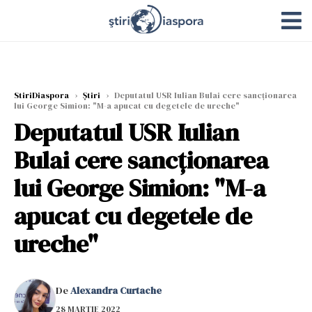
StiriDiaspora
›
Știri
›
Deputatul USR Iulian Bulai cere sancţionarea
lui George Simion: "M-a apucat cu degetele de ureche"
Deputatul USR Iulian
Bulai cere sancţionarea
lui George Simion: "M-a
apucat cu degetele de
ureche"
De
Alexandra Curtache
28 MARTIE 2022