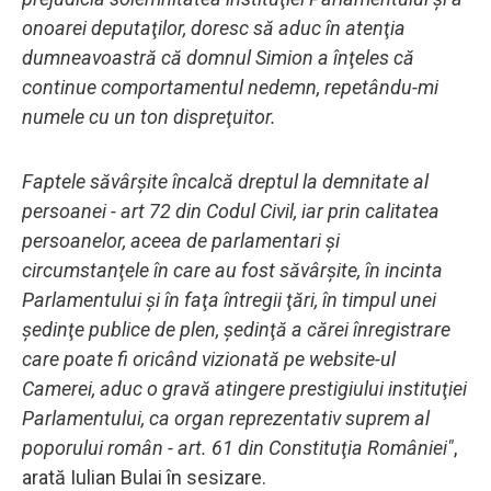
onoarei deputaţilor, doresc să aduc în atenţia
dumneavoastră că domnul Simion a înţeles că
continue comportamentul nedemn, repetându-mi
numele cu un ton dispreţuitor.
Faptele săvârşite încalcă dreptul la demnitate al
persoanei - art 72 din Codul Civil, iar prin calitatea
persoanelor, aceea de parlamentari şi
circumstanţele în care au fost săvârşite, în incinta
Parlamentului şi în faţa întregii ţări, în timpul unei
şedinţe publice de plen, şedinţă a cărei înregistrare
care poate fi oricând vizionată pe website-ul
Camerei, aduc o gravă atingere prestigiului instituţiei
Parlamentului, ca organ reprezentativ suprem al
poporului român - art. 61 din Constituţia României"
,
arată Iulian Bulai în sesizare.