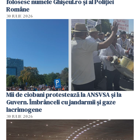
folosesc numele Ghișeul.ro și al Poliției
Române
30 IULIE 2026
Mii de ciobani protestează la ANSVSA și la
Guvern. Îmbrânceli cu jandarmii și gaze
lacrimogene
30 IULIE 2026