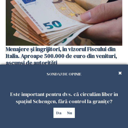
Menajere și îngrijitori, în vizorul Fiscului din
Italia. Aproape 500.000 de euro din venituri,
ascunși de autorități
26 IULIE 2026
SONDAJ DE OPINIE
Este important pentru dvs. că circulăm liber în
spațiul Schengen, fără control la granițe?
Da
Nu