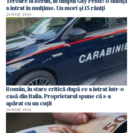
Teroare la Berlin, în timpul Gay Pride: o dubiță
a intrat în mulțime. Un mort și 15 răniți
26 IULIE 2026
Român, în stare critică după ce a intrat într-o
casă din Italia. Proprietarul spune că s-a
apărat cu un cuțit
26 IULIE 2026