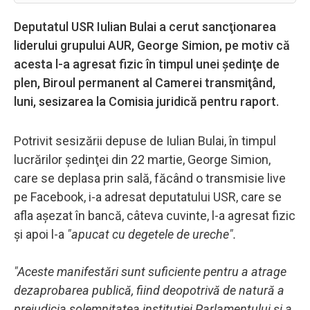
Deputatul USR Iulian Bulai a cerut sancţionarea
liderului grupului AUR, George Simion, pe motiv că
acesta l-a agresat fizic în timpul unei şedinţe de
plen, Biroul permanent al Camerei transmiţând,
luni, sesizarea la Comisia juridică pentru raport.
Potrivit sesizării depuse de Iulian Bulai, în timpul
lucrărilor şedinţei din 22 martie, George Simion,
care se deplasa prin sală, făcând o transmisie live
pe Facebook, i-a adresat deputatului USR, care se
afla aşezat în bancă, câteva cuvinte, l-a agresat fizic
şi apoi l-a
"apucat cu degetele de ureche".
"Aceste manifestări sunt suficiente pentru a atrage
dezaprobarea publică, fiind deopotrivă de natură a
prejudicia solemnitatea instituţiei Parlamentului şi a