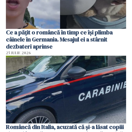
Ce a pățit o româncă în timp ce își plimba
câinele în Germania. Mesajul ei a stârnit
dezbateri aprinse
25 IULIE 2026
Româncă din Italia, acuzată că și-a lăsat copiii