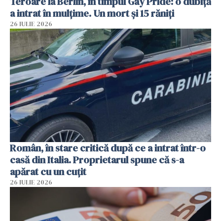
Teroare la Berlin, în timpul Gay Pride: o dubiță
a intrat în mulțime. Un mort și 15 răniți
26 IULIE 2026
Român, în stare critică după ce a intrat într-o
casă din Italia. Proprietarul spune că s-a
apărat cu un cuțit
26 IULIE 2026