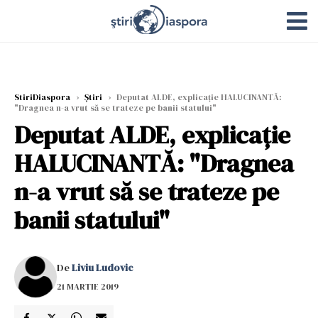
StiriDiaspora
›
Știri
›
Deputat ALDE, explicație HALUCINANTĂ:
"Dragnea n-a vrut să se trateze pe banii statului"
Deputat ALDE, explicație
HALUCINANTĂ: "Dragnea
n-a vrut să se trateze pe
banii statului"
De
Liviu Ludovic
21 MARTIE 2019