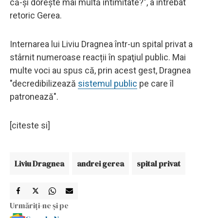
că-şi doreşte mai multă intimitate?", a întrebat
retoric Gerea.
Internarea lui Liviu Dragnea într-un spital privat a
stârnit numeroase reacții în spaţiul public. Mai
multe voci au spus că, prin acest gest, Dragnea
"decredibilizează
sistemul public
pe care îl
patronează".
[citeste si]
Liviu Dragnea
andrei gerea
spital privat
Urmăriți-ne și pe