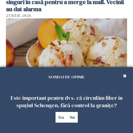
singuri în casă pentru a merge la mall. Vecinii
au dat alarma
25 IULIE 2026
SONDAJ DE OPINIE
Înghețata de casă cu nectarine care
cucerește vara. Rețeta fără aparat, gata din
Este important pentru dvs. că circulăm liber în
câteva ingrediente
spațiul Schengen, fără control la granițe?
25 IULIE 2026
Da
Nu