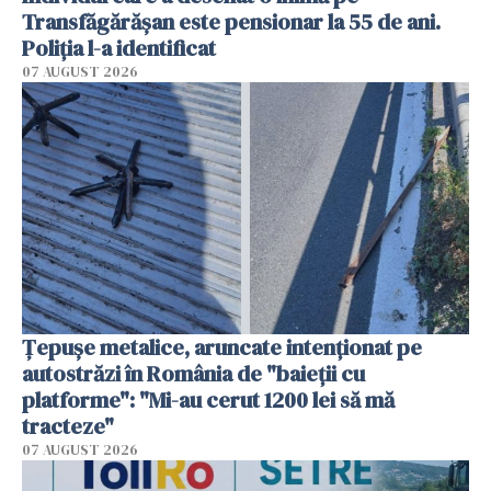
Transfăgărășan este pensionar la 55 de ani.
Poliția l-a identificat
07 AUGUST 2026
Țepușe metalice, aruncate intenționat pe
autostrăzi în România de "baieții cu
platforme": "Mi-au cerut 1200 lei să mă
tracteze"
07 AUGUST 2026