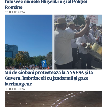
folosesc numele Ghișeul.ro și al Poliției
Române
30 IULIE 2026
Mii de ciobani protestează la ANSVSA și la
Guvern. Îmbrânceli cu jandarmii și gaze
lacrimogene
30 IULIE 2026